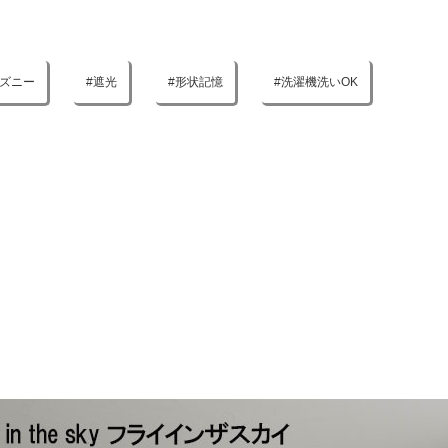
ズニー
遮光
形状記憶
洗濯機洗いOK