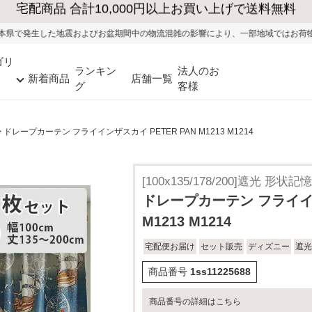
大型家具の送料・設置無料（※当社エリア）
盆期間中の物流混雑の影響により、一部地域ではお荷物のお届けに遅れが生じる可
ゴリ
ランキン
法人のお
新着商品
店舗一覧
グ
客様
ドレープカーテン フライインザスカイ PETER PAN M1213 M1214
[100x135/178/200]遮光 形状
ドレープカーテン フライイン
M1213 M1214
宅配便お届け
セット販売
ディズニー
遮光
商品番号
1ss11225688
商品番号の詳細はこちら