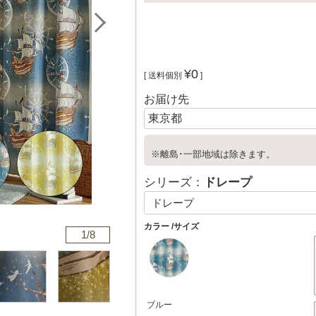
¥
0
送料個別
お届け先
※離島･一部地域は除きます。
シリーズ：
ドレープ
カラー
サイズ
1/
8
ブルー