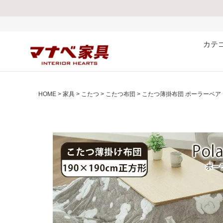
熊本県で発生した地震お
カテ
HOME
家具
こたつ
こたつ布団
こたつ薄掛布団 ポーラーベア