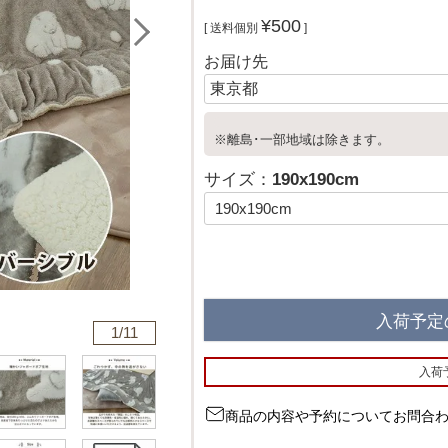
¥
500
送料個別
お届け先
※離島･一部地域は除きます。
サイズ：
190x190cm
入荷予定
1/
11
入荷
商品の内容や予約についてお問合