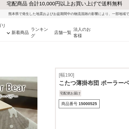
よびお盆期間中の物流混雑の影響により、一部地域ではお荷物のお届けに遅れが生
ゴリ
ランキン
法人のお
新着商品
店舗一覧
グ
客様
[幅190]
こたつ薄掛布団 ポーラー
宅配便お届け
商品番号
15000525