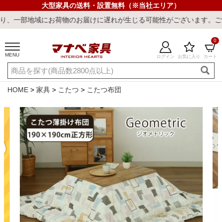
大型家具の送料・設置無料（※当社エリア）
にお荷物のお届けに遅れが生じる可能性がございます。ご迷惑をおかけ
0
MENU
ログイン
お気に入り
カート
ご利用ガイド
新規会員登録
店舗一覧
閲覧履歴
HOME
家具
こたつ
こたつ布団
よくある質問
キーワード・商品番号で探す
最短発送
冷感ラグ
冷感寝具
ワークデスク
ウィルトンラ