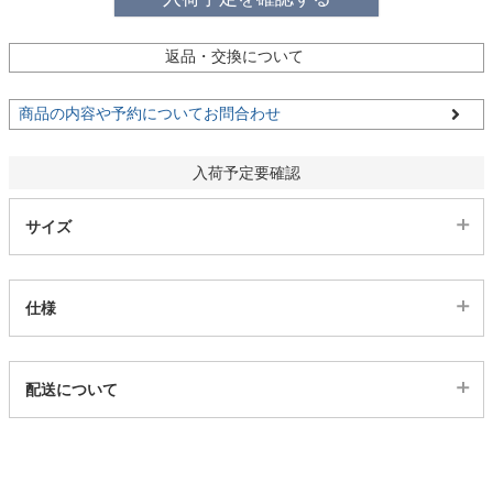
ファブリック
返品・交換について
カーテン
商品の内容や予約についてお問合わせ
ラグ
入荷予定要確認
サイズ
マット
仕様
収納用品
代表sku
生活用品
配送について
15000523
配送について
サイズ
キッチン用品
幅190×奥行190(cm)