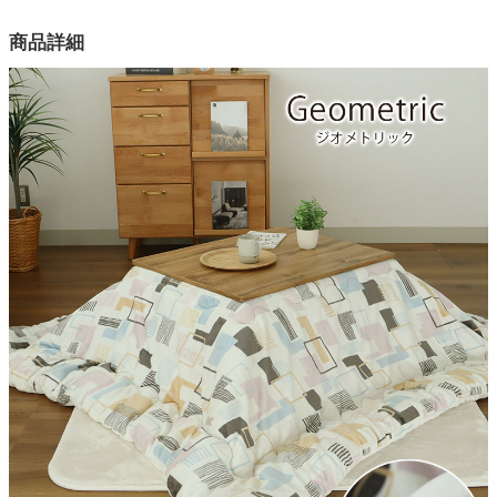
カラー
商品詳細
家電・照明器具
1色
裏表生地（毛羽）
インテリア雑貨
ポリエステル100％フランネルプリント
裏表生地（地糸）
ポリエステル100%フランネル生地
ガーデン
中材
ポリエステル100％
タワー
洗濯
手洗い
原産国
中国