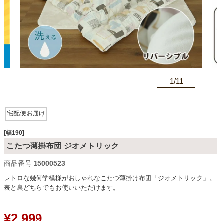
カテゴリから探す
ソファ
n
1/
11
テレビ台・リビング家具
宅配便お届け
ダイニングテーブル・セット
[幅190]
こたつ薄掛布団 ジオメトリック
商品番号
15000523
椅子・チェア
レトロな幾何学模様がおしゃれなこたつ薄掛け布団「ジオメトリック」。
表と裏どちらでもお使いいただけます。
食器棚・キッチン収納
¥
2,999