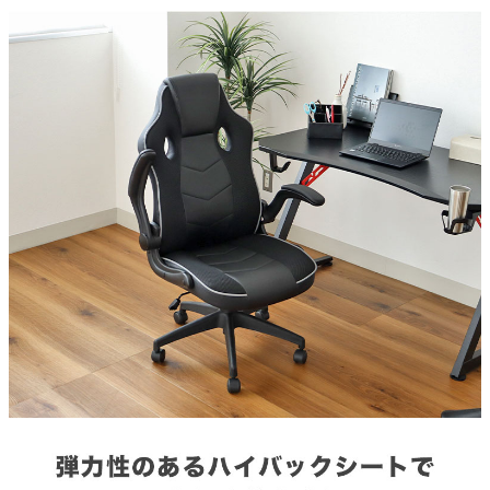
座部素材
家電・照明器具
ウレタン・金属・積層合板
背部素材
インテリア雑貨
ウレタン・金属・積層合板
脚部素材
ガーデン
ナイロン
キャスター素材
タワー
ナイロン
張地の素材
合皮(PU/PVC)・メッシュ生地(ポリエステル)
クッション材
ウレタン
耐荷重（目安)