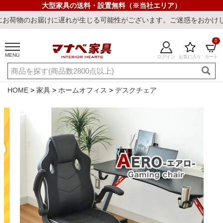
大型家具の送料・設置無料（※当社エリア）
お届けに遅れが生じる可能性がございます。ご迷惑をおかけしまして誠
0
MENU
ログイン
お気に入り
カート
ご利用ガイド
新規会員登録
店舗一覧
閲覧履歴
HOME
家具
ホームオフィス
デスクチェア
よくある質問
キーワード・商品番号で探す
最短発送
冷感ラグ
冷感寝具
ワークデスク
ウィルトンラ