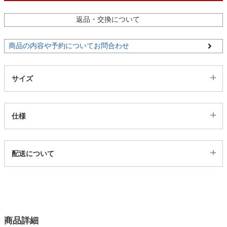
ファブリック
返品・交換について
カーテン
商品の内容や予約についてお問合わせ
ラグ
サイズ
マット
仕様
収納用品
代表sku
配送について
23600475
配送について
生活用品
サイズ
幅64×奥行60×高さ117×座面高51(cm)
カラー
キッチン用品
商品詳細
1色