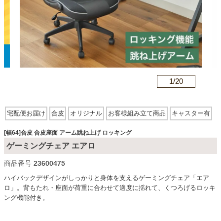
カテゴリから探す
ソファ
n
1/
20
テレビ台・リビング家具
宅配便お届け
合皮
オリジナル
お客様組み立て商品
キャスター有
アーム有
合皮座面
アーム跳ね上げ
ロッキング
回転
ダイニングテーブル・セット
[幅64]合皮 合皮座面 アーム跳ね上げ ロッキング
ゲーミングチェア エアロ
商品番号
23600475
椅子・チェア
ハイバックデザインがしっかりと身体を支えるゲーミングチェア「エア
ロ」。背もたれ・座面が荷重に合わせて適度に揺れて、くつろげるロッキ
ング機能付き。
食器棚・キッチン収納