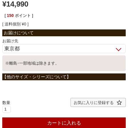
¥
14,990
ベッド
[
150
ポイント ]
送料個別
¥
0
収納家具
お届け先
学習机
※離島･一部地域は除きます。
ホームオフィス
こたつ
お気に入りに登録する
寝具
カートに入れる