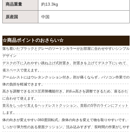
商品重量
約13.3kg
原産国
中国
☆商品ポイントのおさらい☆
落ち着いたブラックとグレーのツートンカラーがお部屋に合わせやすいシンプル
デザイン
デスクの下に入れやすい跳ね上げ式肘置き。肘置きを上げてデスク下にいれて、
省スペースで使えます。
アームレストにはウレタンクッション付き。肘が痛くならず、パソコン作業での
体の負担を軽減できます。
高さを調整できるガス圧昇降機能付き。約8㎝高さを調整できるため、座るかた
に合わせて使えます。
首元をしっかり支えるヘッドレストクッション。首筋のS字のラインにフィット
します。
体の向きが変えやすい360度回転式。身体の向きを変えて物を取りやすいです。
しっかり弾力性のある座面クッション。沈み込みすぎず、長時間の作業がしやす