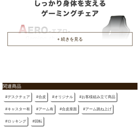
約90kg
梱包サイズ
約35x56x60(cm)
梱包重量
約15.6kg
商品重量
約13.3kg
原産国
関連商品
中国
デスクチェア
合皮
オリジナル
お客様組み立て商品
キャスター有
アーム有
合皮座面
アーム跳ね上げ
ロッキング
回転