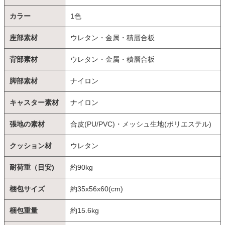
カラー
1色
座部素材
ウレタン・金属・積層合板
背部素材
ウレタン・金属・積層合板
脚部素材
ナイロン
キャスター素材
ナイロン
張地の素材
合皮(PU/PVC)・メッシュ生地(ポリエステル)
クッション材
ウレタン
耐荷重（目安)
約90kg
梱包サイズ
約35x56x60(cm)
梱包重量
約15.6kg