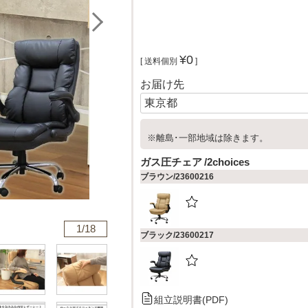
¥
0
送料個別
お届け先
※離島･一部地域は除きます。
ガス圧チェア
2choices
ブラウン/23600216
1/
18
ブラック/23600217
組立説明書(PDF)