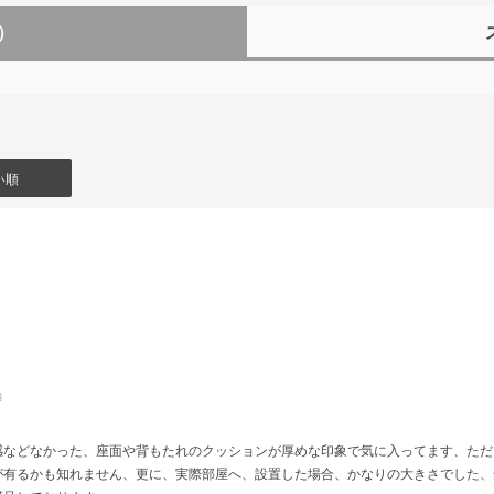
9）
い順
舗
感などなかった、座面や背もたれのクッションが厚めな印象で気に入ってます、ただ
が有るかも知れません、更に、実際部屋へ、設置した場合、かなりの大きさでした、