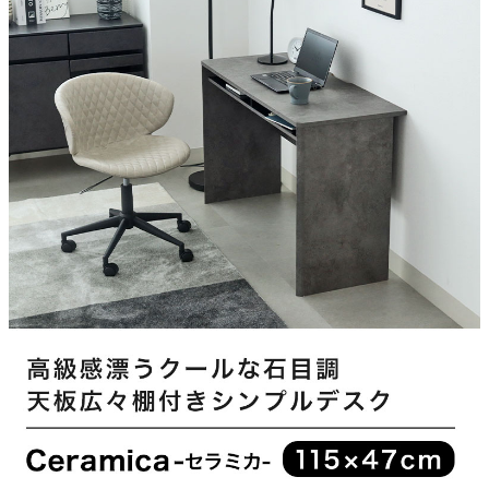
プリント紙パーティクルボード
家電・照明器具
天板耐荷重
約30kg
インテリア雑貨
収納棚耐荷重
約10kg
ガーデン
梱包サイズ
約49x11x120(cm)
タワー
梱包重量
約26kg
商品重量
約23kg
原産国
マレーシア