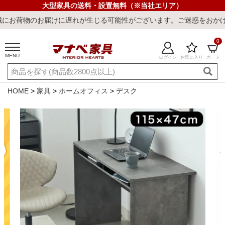
大型家具の送料・設置無料（※当社エリア）
お届けに遅れが生じる可能性がございます。ご迷惑をおかけしまして誠
0
MENU
ログイン
お気に入り
カート
ご利用ガイド
新規会員登録
店舗一覧
閲覧履歴
HOME
家具
ホームオフィス
デスク
よくある質問
キーワード・商品番号で探す
最短発送
冷感ラグ
冷感寝具
ワークデスク
ウィルトンラ