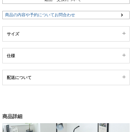
ファブリック
商品の内容や予約についてお問合わせ
カーテン
サイズ
ラグ
仕様
マット
代表sku
配送について
23600461
収納用品
配送について
サイズ
幅115.3×奥行47×高さ72(cm)
生活用品
カラー
商品詳細
1色
キッチン用品
素材