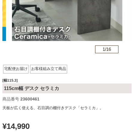
カテゴリから探す
ソファ
n
1/
16
テレビ台・リビング家具
宅配便お届け
お客様組み立て商品
ダイニングテーブル・セット
[幅115.3]
115cm幅 デスク セラミカ
商品番号
23600461
椅子・チェア
天板が広く使える、石目調の棚付きデスク「セラミカ」。
食器棚・キッチン収納
¥
14,990