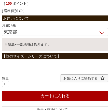
[
150
ポイント ]
ベッド
送料個別
¥
0
収納家具
お届け先
学習机
※離島･一部地域は除きます。
ホームオフィス
こたつ
お気に入りに登録する
寝具
カートに入れる
返品・交換について