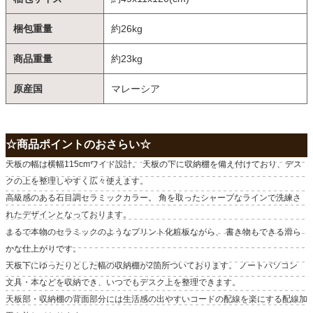
梱包重量
約26kg
商品重量
約23kg
原産国
マレーシア
☆商品ポイントのおさらい☆
天板の幅は横幅115cmワイド設計。 天板の下に収納棚を備え付けており、デス
クの上を整理しやすく広々使えます。
高級感のある石目調セラミックカラー。 角を取ったシャープなラインで洗練さ
れたデザインとなっております。
まるで本物のセラミックのようなプリント化粧板ながら、 書き物もできる滑ら
かな仕上がりです。
天板下にゆったりとした幅の収納棚が2箇所ついております。 ノートパソコン
文具・本などを収納でき、いつでもデスク上を整理できます。
天板部・収納棚の背面部分には生活感の出やすいコードの配線を楽にする配線加