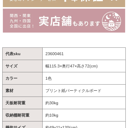
代表sku
23600461
サイズ
幅115.3×奥行47×高さ72(cm)
カラー
1色
素材
プリント紙パーティクルボード
天板耐荷重
約30kg
収納棚耐荷重
約10kg
梱包サイズ
約49x11x120(cm)