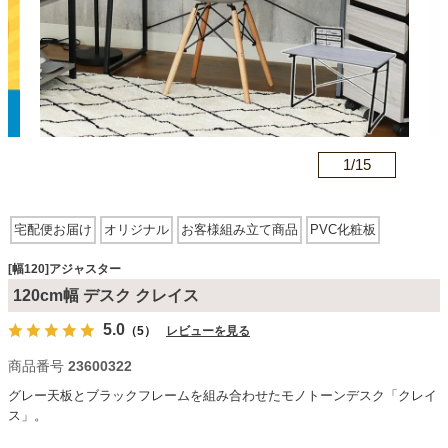
カテゴリから探す
ソファ
n
1/
15
テレビ台・リビング家具
宅配便お届け
オリジナル
お客様組み立て商品
PVC化粧板
アジャスター有
スチール脚
ダイニングテーブル・セット
[幅120]アジャスター
120cm幅 デスク クレイス
5.0
（5）
レビューを見る
椅子・チェア
商品番号
23600322
グレー天板とブラックフレームを組み合わせたモノトーンデスク「クレイ
食器棚・キッチン収納
ス」。