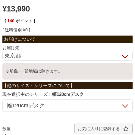
¥
13,990
ベッド
[
140
ポイント ]
送料個別
¥
0
収納家具
お届け先
学習机
※離島･一部地域は除きます。
ホームオフィス
こたつ
シリーズ：
幅120cmデスク
寝具
お気に入りに登録する