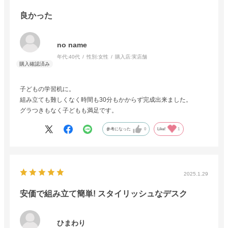
良かった
no name
年代:
40代
性別:
女性
購入店:
実店舗
子どもの学習机に。
組み立ても難しくなく時間も30分もかからず完成出来ました。
グラつきもなく子どもも満足です。
参考になった
0
Like!
1
2025.1.29
安価で組み立て簡単! スタイリッシュなデスク
ひまわり