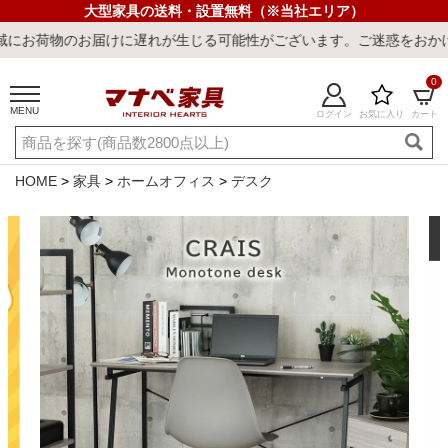
大型家具の送料・設置無料（※当社エリア）
けに遅れが生じる可能性がございます。ご迷惑をおかけしまして誠に申
0
MENU
ログイン
お気に入り
カート
ご利用ガイド
新規会員登録
店舗一覧
閲覧履歴
HOME
家具
ホームオフィス
デスク
よくある質問
キーワード・商品番号で探す
最短発送
冷感ラグ
冷感寝具
ワークデスク
ウィルトンラ