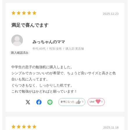
2025.12.23
満足で喜んでます
みっちゃんのママ
年代:
40代
性別:
女性
購入店:
実店舗
中学生の息子の勉強机に購入しました。
シンプルでカッコいいのが希望で、ちょうど良いサイズと高さと色
合いも気に入ってます。
ぐらつきもなく、しっかりした机です。
これで勉強がはかどればと願っています！
参考になった
0
Like!
0
2025.11.18