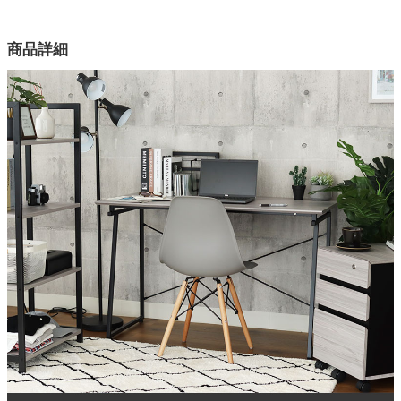
幅120×奥行60×高さ76(cm)
カラー
家電・照明器具
商品詳細
1色
素材
インテリア雑貨
合成樹脂化粧繊維板（PVC）
フレーム
ガーデン
金属（鋼）
フレーム塗装
タワー
エポキシ樹脂塗装
組立時間
約60分
お手入れ
水分等拭き取り可能
梱包サイズ