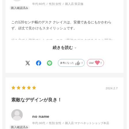
年代:
60代
性別:
女性
購入店:
実店舗
この120センチ幅のデスク クレイスは、安価であるにもかかわら
ず、頑丈で見かけもスタイリッシュです。
組み立ても簡単でしたので、コスパ最強のデスクであること間違い
なしです。
続きを読む
この買物で、二回目のクレイス購入です。
参考になった
0
Like!
0
2024.2.7
素敵なデザインが良き！
no name
年代:
30代
性別:
女性
購入店:
マナベネットショップ本店