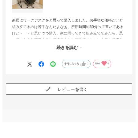
新居にワークデスクをと思って購入しました。お手頃な価格だけど
組み立てるのは苦手なんだよなぁ、所用時間約60分って書いてある
けど・・・と思いつつ購入。家に帰ってきて組み立ててみたら、思
っていたより簡単！そして丈夫！シンプルでオシャレ！二人で組み
立てたら30ふんくらいで完成しました。御値段以上の品物だと思い
続きを読む
ます。大切に使わせていただきます。
参考になった
1
Like!
0
レビューを書く