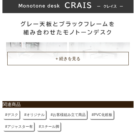
約66x9.5x131.5(cm)
梱包重量
約17.85kg
商品重量
約15.7kg
原産国
中国
組立説明書(PDF)
関連商品
デスク
オリジナル
お客様組み立て商品
PVC化粧板
アジャスター有
スチール脚