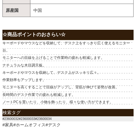
原産国
中国
☆商品ポイントのおさらい☆
キーボードやマウスなどを収納して、デスク上をすっきり広く使えるモニター
台。
モニターへの目線を上げることで作業時の疲れも軽減します。
ナチュラルな木目調天板。
キーボードやマウスを収納して、デスク上がスッキリ広々。
作業効率もアップします。
モニターを高くすることで目線がアップし、背筋が伸びて姿勢が改善。
長時間のデスク作業での疲れも軽減します。
ノートPCを置いたり、小物を飾ったり、様々な使い方ができます。
検索タグ
#23600032#23600033#23600034
#家具#ホームオフィス#デスク