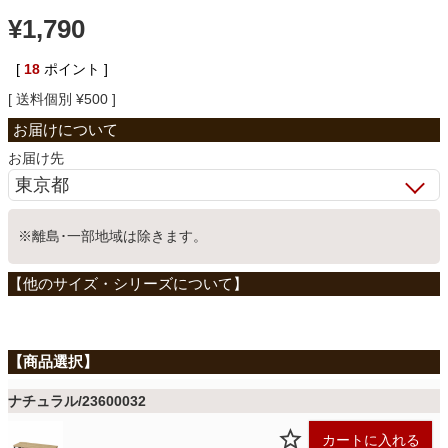
¥
1,790
ベッド
[
18
ポイント ]
送料個別
¥
500
収納家具
お届け先
学習机
※離島･一部地域は除きます。
ホームオフィス
こたつ
寝具
ナチュラル/23600032
カートに入れる