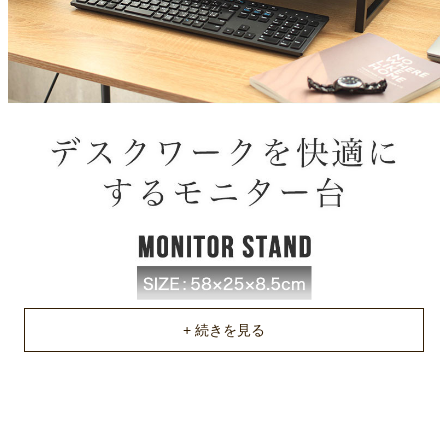
約61ｘ27ｘ4(cm)
梱包重量
約2.7kg
商品重量
約2.3kg
原産国
中国
組立説明書(PDF)