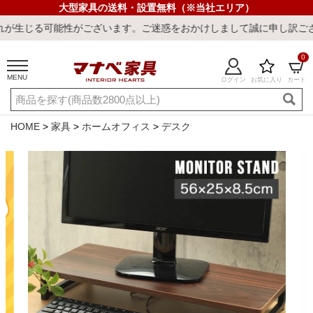
大型家具の送料・設置無料（※当社エリア）
性がございます。ご迷惑をおかけしまして誠に申し訳ございません。
0
MENU
ログイン
お気に入り
カート
ご利用ガイド
新規会員登録
店舗一覧
閲覧履歴
HOME
家具
ホームオフィス
デスク
よくある質問
キーワード・商品番号で探す
最短発送
冷感ラグ
冷感寝具
ワークデスク
ウィルトンラ