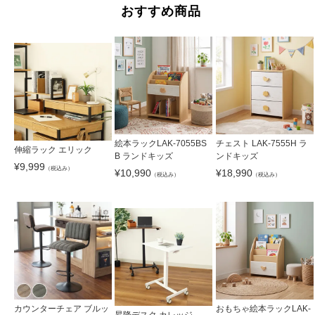
おすすめ商品
絵本ラックLAK-7055BS
チェスト LAK-7555H ラ
伸縮ラック エリック
B ランドキッズ
ンドキッズ
¥
9,999
（税込み）
¥
10,990
¥
18,990
（税込み）
（税込み）
カウンターチェア ブルッ
おもちゃ絵本ラックLAK-
昇降デスク カレッジ