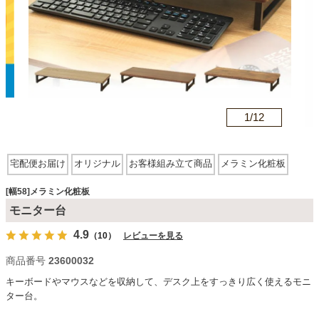
カテゴリから探す
ソファ
n
1/
12
テレビ台・リビング家具
宅配便お届け
オリジナル
お客様組み立て商品
メラミン化粧板
ダイニングテーブル・セット
[幅58]メラミン化粧板
モニター台
4.9
（10）
レビューを見る
椅子・チェア
商品番号
23600032
キーボードやマウスなどを収納して、デスク上をすっきり広く使えるモニ
食器棚・キッチン収納
ター台。