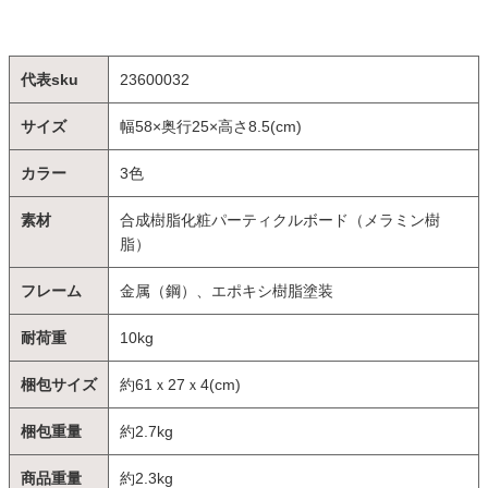
代表sku
23600032
サイズ
幅58×奥行25×高さ8.5(cm)
カラー
3色
素材
合成樹脂化粧パーティクルボード（メラミン樹
脂）
フレーム
金属（鋼）、エポキシ樹脂塗装
耐荷重
10kg
梱包サイズ
約61ｘ27ｘ4(cm)
梱包重量
約2.7kg
商品重量
約2.3kg