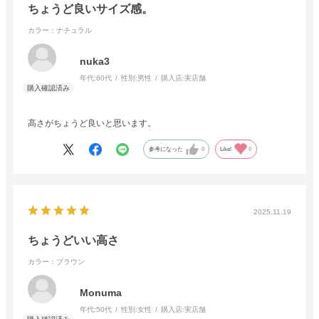
ちょうど良いサイズ感。
カラー：ナチュラル
nuka3
年代:
60代
性別:
男性
購入店:
実店舗
高さがちょうど良いと思います。
参考になった
0
Like!
0
2025.11.19
ちょうどいい高さ
カラー：ブラウン
Monuma
年代:
50代
性別:
女性
購入店:
実店舗