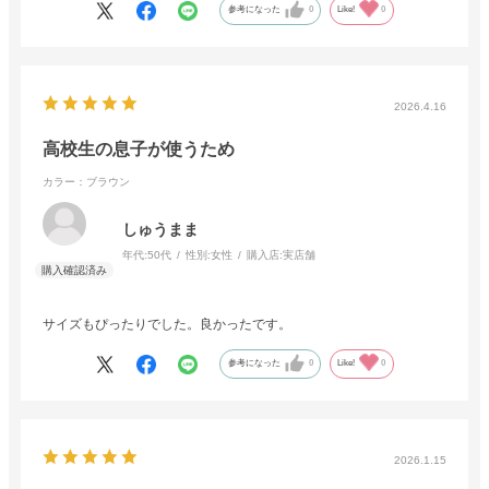
参考になった
0
Like!
0
2026.4.16
高校生の息子が使うため
カラー：ブラウン
しゅうまま
年代:
50代
性別:
女性
購入店:
実店舗
サイズもぴったりでした。良かったです。
参考になった
0
Like!
0
2026.1.15