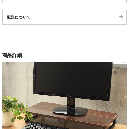
代表sku
家電・照明器具
配送について
23600032
配送について
サイズ
インテリア雑貨
幅58×奥行25×高さ8.5(cm)
カラー
ガーデン
商品詳細
3色
素材
タワー
合成樹脂化粧パーティクルボード（メラミン樹脂）
フレーム
金属（鋼）、エポキシ樹脂塗装
耐荷重
10kg
梱包サイズ