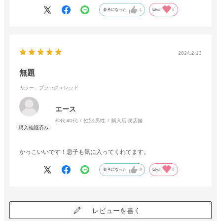
参考になった
1
Like!
0
2024.2.13
無題
カラー：ブラックｘレッド
エース
年代:
40代
性別:
男性
購入店:
実店舗
かっこいいです！息子も気に入ってくれてます。
参考になった
0
Like!
0
レビューを書く