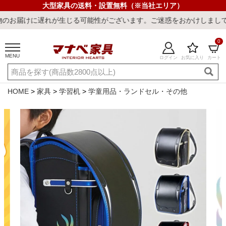
大型家具の送料・設置無料（※当社エリア）
れが生じる可能性がございます。ご迷惑をおかけしまして誠に申し訳ご
0
MENU
ログイン
お気に入り
カート
ご利用ガイド
新規会員登録
店舗一覧
閲覧履歴
HOME
家具
学習机
学童用品・ランドセル・その他
よくある質問
キーワード・商品番号で探す
最短発送
冷感ラグ
冷感寝具
ワークデスク
ウィルトンラ