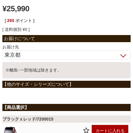
¥
25,990
ベッド
[
260
ポイント ]
送料個別
¥
0
収納家具
お届け先
学習机
※離島･一部地域は除きます。
ホームオフィス
こたつ
寝具
ブラックｘレッド/7200015
カートに入れる