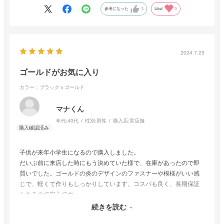
参考になった
1
Like!
0
たいと思っております。
2024.7.23
ゴールドがお気に入り
カラー：ブラックｘゴールド
マナくん
年代:
40代
性別:
男性
購入店:
実店舗
子供が来年小学生になるので購入しました。
だいぶ前に来店した時にもう決めていた様で、在庫があったので即
買いでした。ゴールドの炎のデザインのファスナーや模様がいい感
じで、軽くて作りもしっかりしています。コスパも良く、長期保証
もあるので安心です。
店員さんも親切丁寧な対応で、とても良かったです。ありがとうご
続きを読む
ざいました。