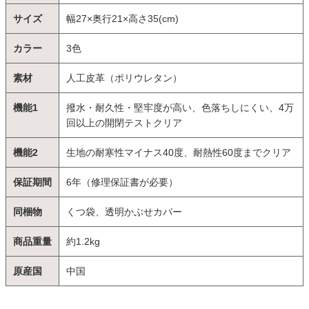
サイズ
幅27×奥行21×高さ35(cm)
カラー
3色
素材
人工皮革（ポリウレタン）
機能1
撥水・耐久性・堅牢度が高い、色落ちしにくい、4万
回以上の開閉テストクリア
機能2
生地の耐寒性マイナス40度、耐熱性60度までクリア
保証期間
6年（修理保証書が必要）
同梱物
くつ袋、透明かぶせカバー
商品重量
約1.2kg
原産国
中国