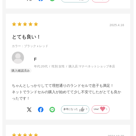
2025.4.16
とても良い！
カラー：ブラックｘレッド
F
年代:
20代
性別:
女性
購入店:
マナベネットショップ本店
ちゃんとしっかりしてて理想通りのランドセルで息子も満足！
ネットでランドセルの購入が始めてて少し不安でしたがとても良か
ったです！
参考になった
0
Like!
1