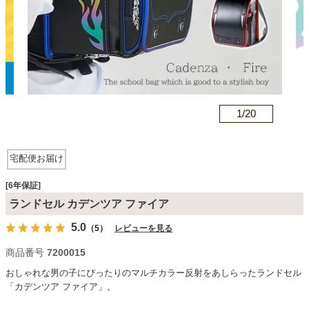
カテゴリから探す
ソファ
n
1/
20
テレビ台・リビング家具
宅配便お届け
ダイニングテーブル・セット
[6年保証]
ランドセル カデンツア ファイア
5.0
（5）
レビューを見る
椅子・チェア
商品番号
7200015
おしゃれな男の子にぴったりのマルチカラー反射をあしらったランドセル
食器棚・キッチン収納
「カデンツア ファイア」。