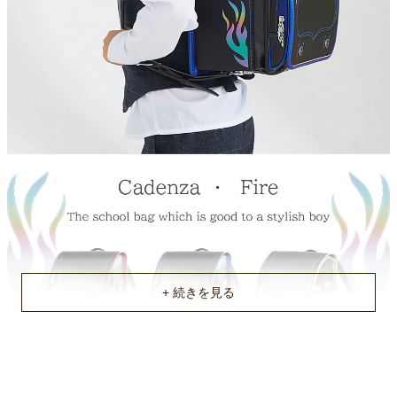
保証期間
6年（修理保証書が必要）
同梱物
くつ袋、透明かぶせカバー
商品重量
約1.2kg
原産国
中国