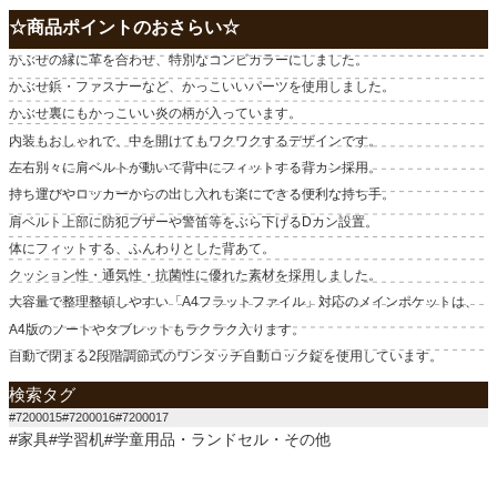
☆商品ポイントのおさらい☆
かぶせの縁に革を合わせ、特別なコンビカラーにしました。
かぶせ鋲・ファスナーなど、かっこいいパーツを使用しました。
かぶせ裏にもかっこいい炎の柄が入っています。
内装もおしゃれで、中を開けてもワクワクするデザインです。
左右別々に肩ベルトが動いて背中にフィットする背カン採用。
持ち運びやロッカーからの出し入れも楽にできる便利な持ち手。
肩ベルト上部に防犯ブザーや警笛等をぶら下げるDカン設置。
体にフィットする、ふんわりとした背あて。
クッション性・通気性・抗菌性に優れた素材を採用しました。
大容量で整理整頓しやすい「A4フラットファイル」対応のメインポケットは、
A4版のノートやタブレットもラクラク入ります。
自動で閉まる2段階調節式のワンタッチ自動ロック錠を使用しています。
検索タグ
#7200015#7200016#7200017
#家具#学習机#学童用品・ランドセル・その他