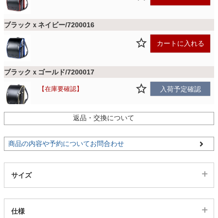
ファブリック
ブラックｘネイビー/7200016
カーテン
カートに入れる
ラグ
ブラックｘゴールド/7200017
在庫要確認
入荷予定確認
マット
返品・交換について
収納用品
商品の内容や予約についてお問合わせ
生活用品
サイズ
キッチン用品
仕様