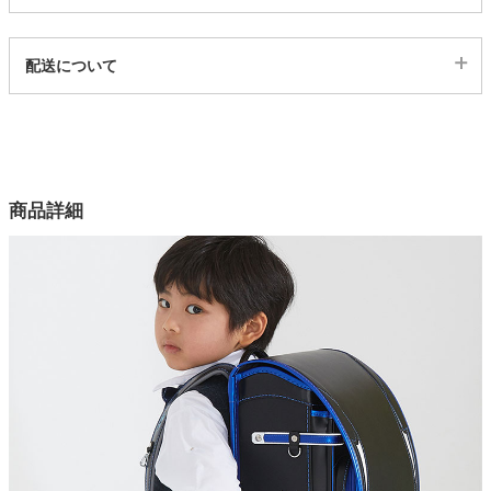
代表sku
家電・照明器具
配送について
7200015
配送について
サイズ
インテリア雑貨
幅27×奥行21×高さ35(cm)
カラー
ガーデン
商品詳細
3色
素材
タワー
人工皮革（ポリウレタン）
機能1
撥水・耐久性・堅牢度が高い、色落ちしにくい、4万回以上の開
閉テストクリア
機能2
生地の耐寒性マイナス40度、耐熱性60度までクリア