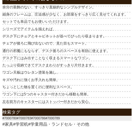
余分の装飾のない、すっきり直線的なシンプルデザイン。
細身のフレームは、圧迫感が少なく、お部屋をすっきり広く見せてくれます。
セットでも単品でもお使いいただけます。
シリーズでアイテムを揃えれば、
デスク下にチェアとキャビネットが並べてぴったり収まります。
チェアが後ろに飛び出ないので、見た目もスマート。
通行の邪魔にもならず、デスク後ろのスペースを有効に使えます。
デスク下にはみ出すことなく収まるスマートなワゴン。
たっぷり収納できてデスクまわりがすっきり片付きます。
ワゴン天板はウレタン塗装を施し、
キズや汚れに強くお手入れも簡単。
ちょっとした物を置くのに便利なスペース。
ワゴン下には5つのキャスター付きだから移動も簡単。
左右前方のキャスターにはストッパー付きだから安心。
検索タグ
#7000780#7000783#7000786#7000789
#家具#学習机#学童用品・ランドセル・その他