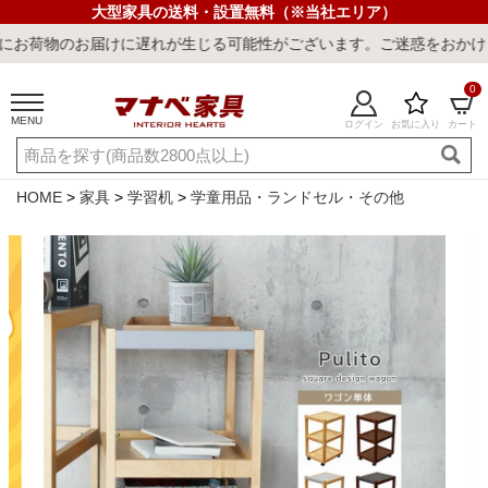
大型家具の送料・設置無料（※当社エリア）
届けに遅れが生じる可能性がございます。ご迷惑をおかけしまして誠に
0
MENU
ログイン
お気に入り
カート
ご利用ガイド
新規会員登録
店舗一覧
閲覧履歴
HOME
家具
学習机
学童用品・ランドセル・その他
よくある質問
キーワード・商品番号で探す
最短発送
冷感ラグ
冷感寝具
ワークデスク
ウィルトンラ