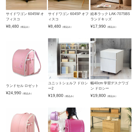
サイドワゴン 6045W オ
サイドワゴン 6045P オフ
絵本ラック LAK-7075BS
フィスコ
ィスコ
ランドキッズ
¥
8,480
¥
8,480
¥
17,990
（税込み）
（税込み）
（税込み）
ユニットシェルフ ドロシ
幅40cm 学習デスクワゴ
ランドセル ロゼット
ー2
ン ドロシー
¥
24,990
（税込み）
¥
19,800
¥
19,800
（税込み）
（税込み）