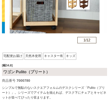
カテゴリから探す
ソファ
n
1/
12
テレビ台・リビング家具
宅配便お届け
天然木使用
キャスター有
キッズ
ダイニングテーブル・セット
[幅34.8]
ワゴン Pulito（プリート）
商品番号
7000780
椅子・チェア
シンプルで無駄のないスクエアフォルムのデスクシリーズ「Pulito（プリ
ート）」。シリーズでアイテムを揃えれば、デスク下にチェアとキャビネ
ットが並べてぴったり収まります。
食器棚・キッチン収納