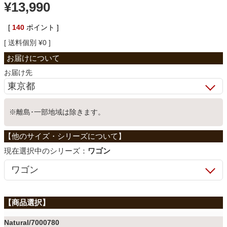
¥
13,990
ベッド
[
140
ポイント ]
送料個別
¥
0
収納家具
お届け先
学習机
※離島･一部地域は除きます。
ホームオフィス
シリーズ：
ワゴン
こたつ
寝具
Natural/7000780