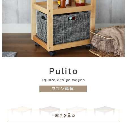
棚板耐荷重
約5Kg
梱包サイズ
約52ｘ16.5ｘ68.5(cm)
原産国
中国
組立説明書(PDF)