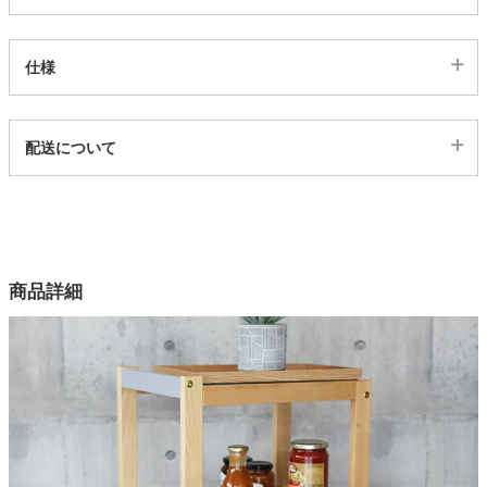
家電・照明器具
仕様
インテリア雑貨
代表sku
配送について
7000780
配送について
ガーデン
サイズ
幅34.8×奥行44.2×高さ67.3(cm)
カラー
タワー
商品詳細
4色
構造部材
カバ材
塗装
ウレタン樹脂塗装