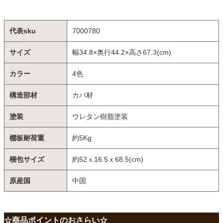
代表sku
7000780
サイズ
幅34.8×奥行44.2×高さ67.3(cm)
カラー
4色
構造部材
カバ材
塗装
ウレタン樹脂塗装
棚板耐荷重
約5Kg
梱包サイズ
約52ｘ16.5ｘ68.5(cm)
原産国
中国
☆商品ポイントのおさらい☆