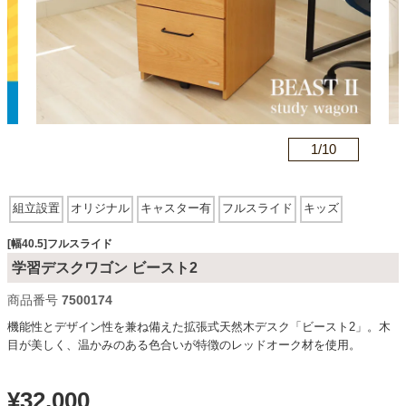
カテゴリから探す
ソファ
n
1/
10
テレビ台・リビング家具
組立設置
オリジナル
キャスター有
フルスライド
キッズ
ダイニングテーブル・セット
[幅40.5]フルスライド
学習デスクワゴン ビースト2
商品番号
7500174
椅子・チェア
機能性とデザイン性を兼ね備えた拡張式天然木デスク「ビースト2」。木
目が美しく、温かみのある色合いが特徴のレッドオーク材を使用。
食器棚・キッチン収納
¥
32,000