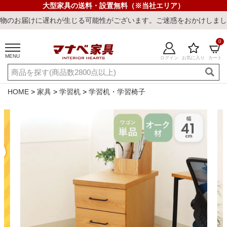
大型家具の送料・設置無料（※当社エリア）
が生じる可能性がございます。ご迷惑をおかけしまして誠に申し訳ござ
0
MENU
ログイン
お気に入り
カート
ご利用ガイド
新規会員登録
店舗一覧
閲覧履歴
HOME
家具
学習机
学習机・学習椅子
よくある質問
キーワード・商品番号で探す
最短発送
冷感ラグ
冷感寝具
ワークデスク
ウィルトンラ