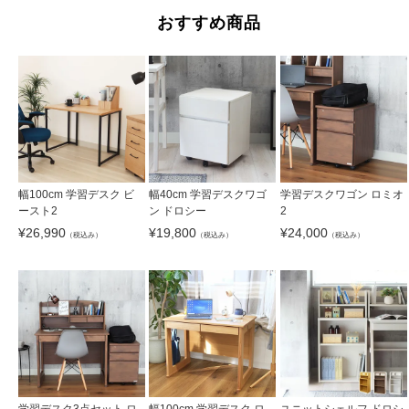
おすすめ商品
幅100cm 学習デスク ビ
幅40cm 学習デスクワゴ
学習デスクワゴン ロミオ
ースト2
ン ドロシー
2
¥
26,990
¥
19,800
¥
24,000
（税込み）
（税込み）
（税込み）
学習デスク3点セット ロ
幅100cm 学習デスク ロ
ユニットシェルフ ドロシ