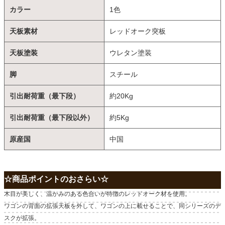
カラー
1色
天板素材
レッドオーク突板
天板塗装
ウレタン塗装
脚
スチール
引出耐荷重（最下段）
約20Kg
引出耐荷重（最下段以外）
約5Kg
原産国
中国
☆商品ポイントのおさらい☆
木目が美しく、温かみのある色合いが特徴のレッドオーク材を使用。
ワゴンの背面の拡張天板を外して、ワゴンの上に載せることで、同シリーズのデ
スクが拡張。