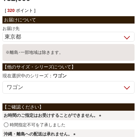
ベッド
[
320
ポイント ]
お届け先
収納家具
※離島･一部地域は除きます。
学習机
ホームオフィス
シリーズ：
ワゴン
こたつ
お時間のご指定はお受けすることができません。
寝具
(
時間指定不可を了承しました
必
沖縄・離島への配送は承れません。