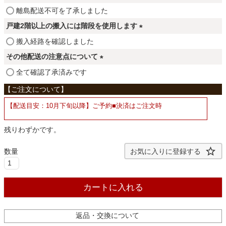
ファブリック
須
(
離島配送不可を了承しました
)
必
戸建2階以上の搬入には階段を使用します
須
カーテン
(
搬入経路を確認しました
)
必
その他配送の注意点について
須
(
全て確認了承済みです
ラグ
)
必
須
【配送目安：10月下旬以降】ご予約■決済はご注文時
)
マット
残りわずかです。
収納用品
お気に入りに登録する
生活用品
カートに入れる
キッチン用品
返品・交換について