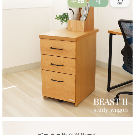
レッドオーク突板
天板塗装
ウレタン塗装
脚
スチール
引出耐荷重（最下段）
約20Kg
引出耐荷重（最下段以外）
約5Kg
原産国
中国
組立説明書(PDF)