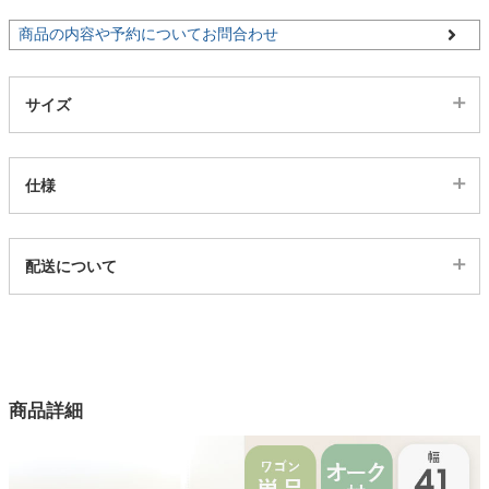
商品の内容や予約についてお問合わせ
家電・照明器具
サイズ
インテリア雑貨
仕様
ガーデン
代表sku
配送について
タワー
7500174
配送について
サイズ
幅40.5×奥行55.4×高さ71.5(cm)
カラー
商品詳細
1色
天板素材