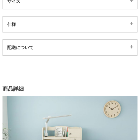
サイズ
家電・照明器具
仕様
インテリア雑貨
代表sku
配送について
7001043
ガーデン
配送について
サイズ
幅90×奥行52×高さ116(cm)
タワー
カラー
商品詳細
1色
素材
MDF
塗装
ウレタン塗装