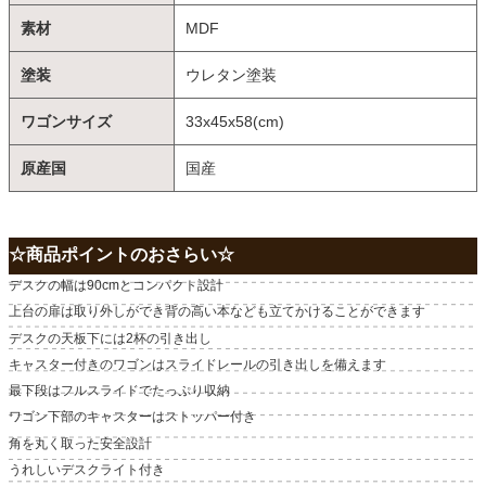
素材
MDF
塗装
ウレタン塗装
ワゴンサイズ
33x45x58(cm)
原産国
国産
☆商品ポイントのおさらい☆
デスクの幅は90cmとコンパクト設計
上台の扉は取り外しができ背の高い本なども立てかけることができます
デスクの天板下には2杯の引き出し
キャスター付きのワゴンはスライドレールの引き出しを備えます
最下段はフルスライドでたっぷり収納
ワゴン下部のキャスターはストッパー付き
角を丸く取った安全設計
うれしいデスクライト付き