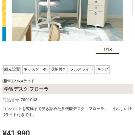
カテゴリから探す
ソファ
n
1/
18
テレビ台・リビング家具
組立設置
キャスター有
収納付き
フルスライド
キッズ
ダイニングテーブル・セット
[幅90]フルスライド
学習デスク フローラ
商品番号
7001043
椅子・チェア
コンパクトを究極まで突き詰めた多機能デスク「フローラ」。うれしいLE
Dライト付きです。
食器棚・キッチン収納
¥
41,990