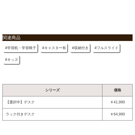
不要家具のお引き取りに関して
関連商品
学習机・学習椅子
キャスター有
収納付き
フルスライド
キッズ
シリーズ
価格
【選択中】
デスク
￥41,990
ラック付きデスク
￥64,990