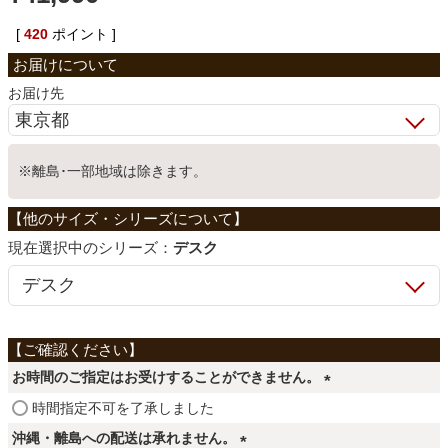
ベッド
[
420
ポイント ]
お届け先
収納家具
※離島･一部地域は除きます。
学習机
ホームオフィス
シリーズ：
デスク
こたつ
お時間のご指定はお受けすることができません。
寝具
(
時間指定不可を了承しました
必
沖縄・離島への配送は承れません。