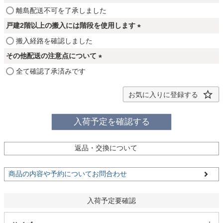
ファブリック
須
(
離島配送不可を了承しました
)
必
戸建2階以上の搬入には階段を使用します
須
カーテン
(
搬入経路を確認しました
)
必
その他配送の注意点について
須
(
全て確認了承済みです
ラグ
)
必
須
お気に入りに登録する
)
マット
入荷予定を確認する
収納用品
返品・交換について
商品の内容や予約についてお問合わせ
生活用品
入荷予定要確認
キッチン用品