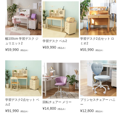
幅100cm 学習デスク ジ
学習デスク2点セット ロ
学習デスク ベル2
ュリエット2
ミオ2
¥
69,990
（税込み）
¥
59,990
¥
55,990
（税込み）
（税込み）
学習デスク2点セット ベ
プリンセスチェアー ハニ
回転チェアー メリー
ル2
ー
¥
14,800
（税込み）
¥
91,990
¥
12,800
（税込み）
（税込み）