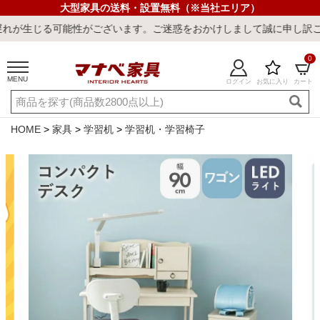
大型家具の送料・設置無料（※当社エリア）
性がございます。ご迷惑をおかけしまして誠に申し訳ございません。
0
MENU
ログイン
お気に入り
カート
ご利用ガイド
新規会員登録
店舗一覧
閲覧履歴
HOME
家具
学習机
学習机・学習椅子
よくある質問
キーワード・商品番号で探す
最短発送
冷感ラグ
冷感寝具
ワークデスク
ウィルトンラ