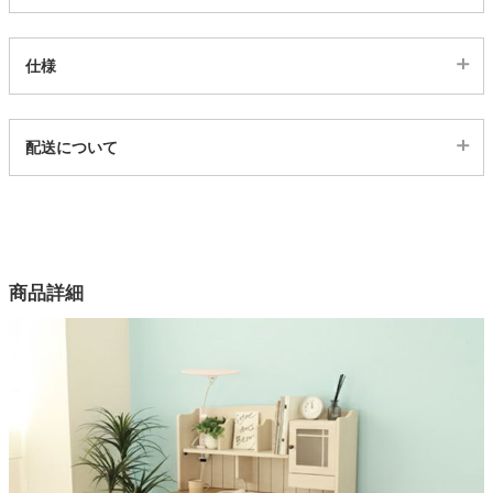
家電・照明器具
仕様
インテリア雑貨
代表sku
配送について
2ss07001122
配送について
ガーデン
サイズ
幅100×奥行52×高さ121(cm)
カラー
タワー
商品詳細
1色
素材
カバ突板
塗装
ウレタン塗装