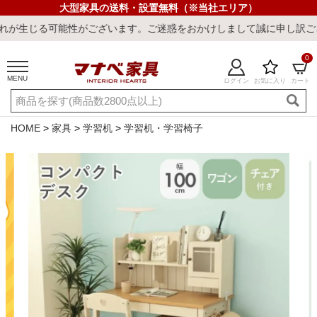
大型家具の送料・設置無料（※当社エリア）
がございます。ご迷惑をおかけしまして誠に申し訳ございません。
0
MENU
ログイン
お気に入り
カート
ご利用ガイド
新規会員登録
店舗一覧
閲覧履歴
HOME
家具
学習机
学習机・学習椅子
よくある質問
キーワード・商品番号で探す
最短発送
冷感ラグ
冷感寝具
ワークデスク
ウィルトンラ