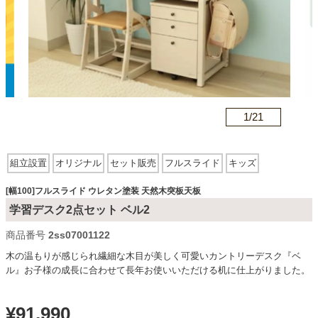
カテゴリから探す
ソファ
n
1/
21
テレビ台・リビング家具
組立設置
オリジナル
セット販売
フルスライド
キッズ
ウレタン塗装
天然木突板天板
ダイニングテーブル・セット
[幅100]フルスライド ウレタン塗装 天然木突板天板
学習デスク2点セット ベル2
商品番号
2ss07001122
椅子・チェア
木の温もりが感じられ繊細な木目が美しく可愛いカントリーデスク『ベ
ル』お子様の成長に合わせて長年お使いいただける机に仕上がりました。
食器棚・キッチン収納
¥
91,990