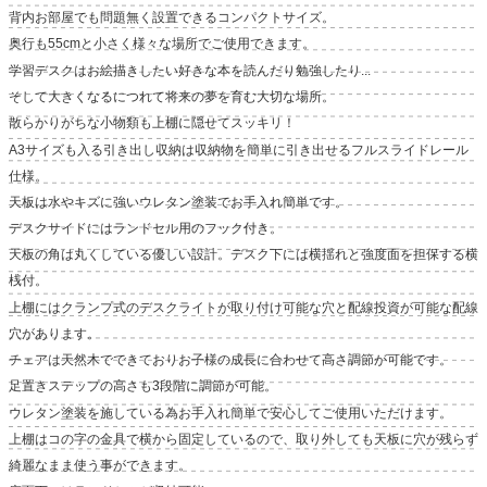
背内お部屋でも問題無く設置できるコンパクトサイズ。
奥行も55cmと小さく様々な場所でご使用できます。
学習デスクはお絵描きしたい好きな本を読んだり勉強したり...
そして大きくなるにつれて将来の夢を育む大切な場所。
散らかりがちな小物類も上棚に隠せてスッキリ！
A3サイズも入る引き出し収納は収納物を簡単に引き出せるフルスライドレール
仕様。
天板は水やキズに強いウレタン塗装でお手入れ簡単です。
デスクサイドにはランドセル用のフック付き。
天板の角は丸くしている優しい設計。デスク下には横揺れと強度面を担保する横
桟付。
上棚にはクランプ式のデスクライトが取り付け可能な穴と配線投資が可能な配線
穴があります。
チェアは天然木でできておりお子様の成長に合わせて高さ調節が可能です。
足置きステップの高さも3段階に調節が可能。
ウレタン塗装を施している為お手入れ簡単で安心してご使用いただけます。
上棚はコの字の金具で横から固定しているので、取り外しても天板に穴が残らず
綺麗なまま使う事ができます。