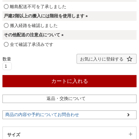
ファブリック
須
(
離島配送不可を了承しました
)
必
戸建2階以上の搬入には階段を使用します
須
カーテン
(
搬入経路を確認しました
)
必
その他配送の注意点について
須
(
全て確認了承済みです
ラグ
)
必
須
お気に入りに登録する
)
マット
カートに入れる
収納用品
返品・交換について
生活用品
商品の内容や予約についてお問合わせ
キッチン用品
サイズ