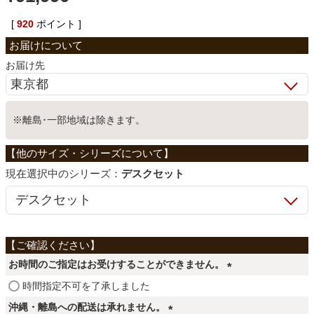
ベッド
[
920
ポイント ]
お届け先
収納家具
※離島･一部地域は除きます。
学習机
ホームオフィス
シリーズ：
デスクセット
こたつ
お時間のご指定はお受けすることができません。
寝具
(
時間指定不可を了承しました
必
沖縄・離島への配送は承れません。