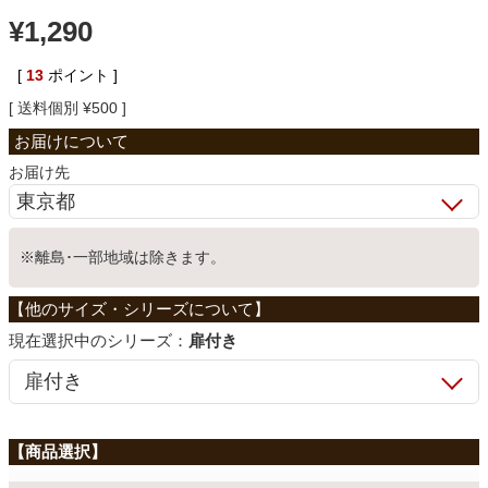
¥
1,290
ベッド
[
13
ポイント ]
送料個別
¥
500
収納家具
お届け先
学習机
※離島･一部地域は除きます。
ホームオフィス
こたつ
シリーズ：
扉付き
寝具