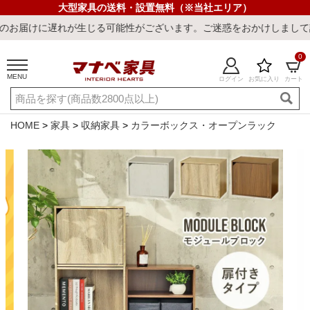
大型家具の送料・設置無料（※当社エリア）
が生じる可能性がございます。ご迷惑をおかけしまして誠に申し訳ござ
0
MENU
ログイン
お気に入り
カート
ご利用ガイド
新規会員登録
店舗一覧
閲覧履歴
HOME
家具
収納家具
カラーボックス・オープンラック
よくある質問
キーワード・商品番号で探す
最短発送
冷感ラグ
冷感寝具
ワークデスク
ウィルトンラ