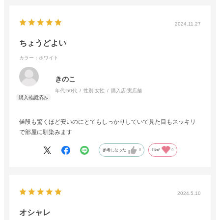
2024.11.27
ちょうどよい
カラー：ホワイト
きのこ
年代:
50代
性別:
女性
購入店:
実店舗
値段も驚くほど安いのにとてもしっかりしていて見た目もスッキリ
で部屋に馴染みます
参考になった
0
Like!
0
2024.5.10
オシャレ