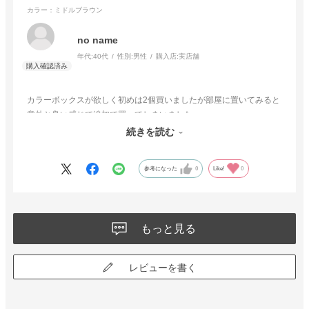
カラー：ミドルブラウン
no name
年代:
40代
性別:
男性
購入店:
実店舗
カラーボックスが欲しく初めは2個買いましたが部屋に置いてみると
意外と良い感じで追加で買ってしまいました。
違う色と組み合わせてみるとオシャレで良い感じです。
続きを読む
大きさも良い感じで買ってよかったです。
参考になった
0
Like!
0
もっと見る
レビューを書く