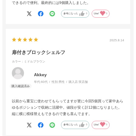
できるので便利。最終的には9個購入しました。
参考になった
0
Like!
0
2025.8.14
扉付きブロックシェルフ
カラー：ミドルブラウン
Akkey
年代:
60代
性別:
男性
購入店:
実店舗
以前から重宝に使わせてもらってますが更に今回5個買って家中あら
ゆるポジションで収納に活躍中。値段が安く計12個になりました。
縦に横に模様替えもできるので妻も喜んでます。
参考になった
0
Like!
0