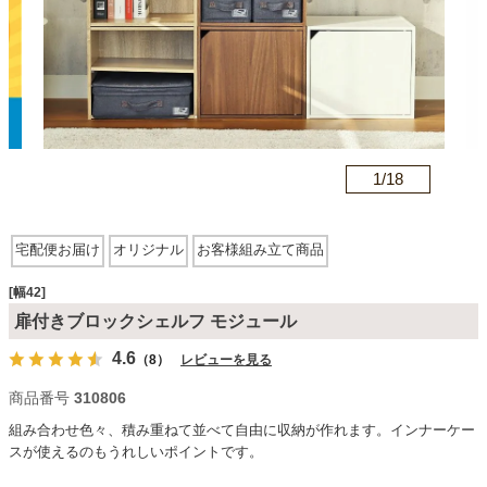
カテゴリから探す
ソファ
n
1/
18
テレビ台・リビング家具
宅配便お届け
オリジナル
お客様組み立て商品
ダイニングテーブル・セット
[幅42]
扉付きブロックシェルフ モジュール
4.6
（8）
レビューを見る
椅子・チェア
商品番号
310806
組み合わせ色々、積み重ねて並べて自由に収納が作れます。インナーケー
食器棚・キッチン収納
スが使えるのもうれしいポイントです。