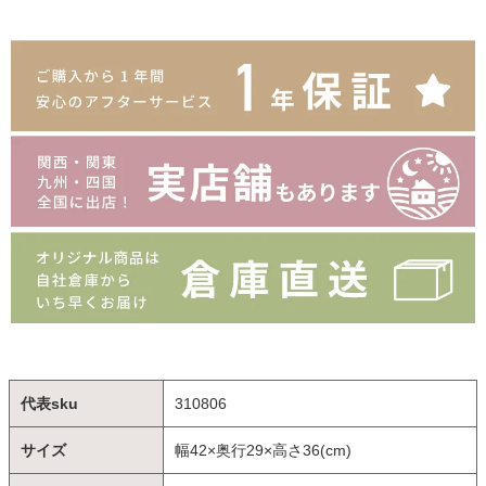
代表sku
310806
サイズ
幅42×奥行29×高さ36(cm)