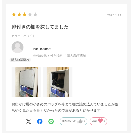
2025.1.21
扉付きの棚を探してました
カラー：ホワイト
no name
年代:
50代
性別:
女性
購入店:
実店舗
お出かけ用の小さめのバッグを今まで棚に詰め込んでいましたが落
ちやく見た目も良くなかったので扉があると助かります
参考になった
0
Like!
1