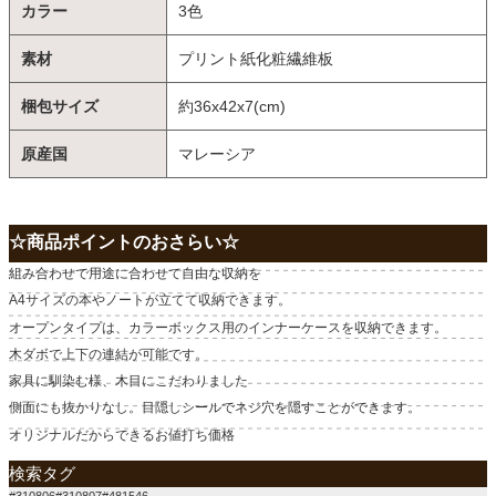
カラー
3色
素材
プリント紙化粧繊維板
梱包サイズ
約36x42x7(cm)
原産国
マレーシア
☆商品ポイントのおさらい☆
組み合わせで用途に合わせて自由な収納を
A4サイズの本やノートが立てて収納できます。
オープンタイプは、カラーボックス用のインナーケースを収納できます。
木ダボで上下の連結が可能です。
家具に馴染む様、木目にこだわりました
側面にも抜かりなし。目隠しシールでネジ穴を隠すことができます。
オリジナルだからできるお値打ち価格
検索タグ