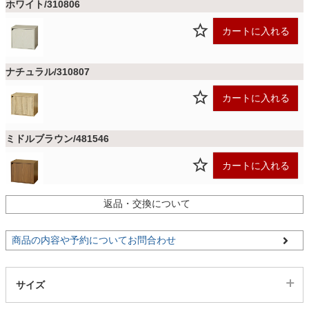
ファブリック
ホワイト/310806
カートに入れる
カーテン
ナチュラル/310807
カートに入れる
ラグ
ミドルブラウン/481546
マット
カートに入れる
収納用品
返品・交換について
商品の内容や予約についてお問合わせ
生活用品
サイズ
キッチン用品