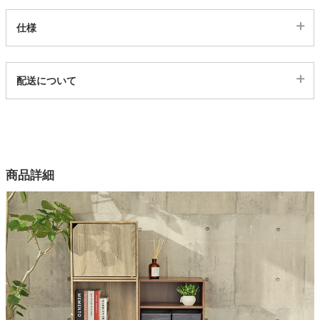
仕様
家電・照明器具
代表sku
配送について
インテリア雑貨
310806
配送について
サイズ
ガーデン
幅42×奥行29×高さ36(cm)
カラー
商品詳細
タワー
3色
素材
プリント紙化粧繊維板
梱包サイズ
約36x42x7(cm)
原産国