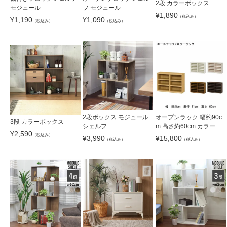
2段 カラーボックス
モジュール
フ モジュール
¥
1,890
（税込み）
¥
1,190
¥
1,090
（税込み）
（税込み）
2段ボックス モジュール
オープンラック 幅約90c
3段 カラーボックス
シェルフ
m 高さ約60cm カラーラ
¥
2,590
ック
（税込み）
¥
3,990
¥
15,800
（税込み）
（税込み）