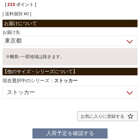
[
213
ポイント ]
ベッド
送料個別
¥
0
収納家具
お届け先
学習机
※離島･一部地域は除きます。
ホームオフィス
シリーズ：
ストッカー
こたつ
お気に入りに登録する
寝具
入荷予定を確認する