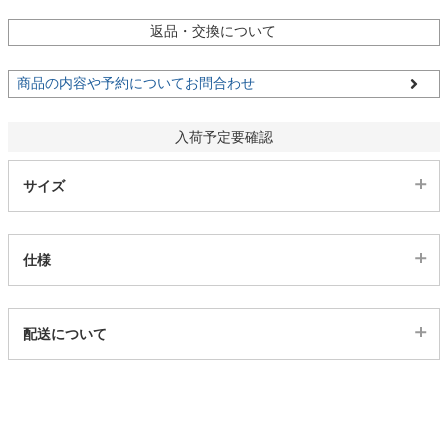
ファブリック
返品・交換について
カーテン
商品の内容や予約についてお問合わせ
入荷予定要確認
ラグ
サイズ
マット
仕様
収納用品
代表sku
配送について
497058
生活用品
配送について
サイズ
幅80×奥行39.6×高さ100.1(cm)
キッチン用品