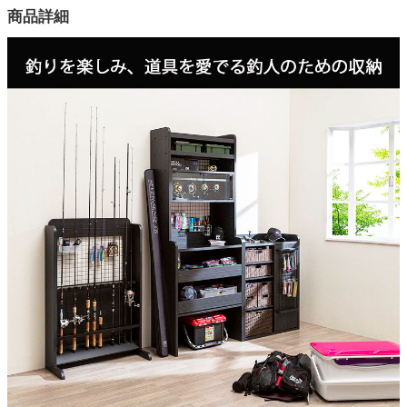
カラー
商品詳細
1色
家電・照明器具
天板耐荷重
10kg
インテリア雑貨
棚板耐荷重
5kg
ガーデン
ネット耐荷重
2kg
タワー
梱包サイズ
約106.1x43x23(cm)
梱包重量
約29.6kg
商品重量
約29kg