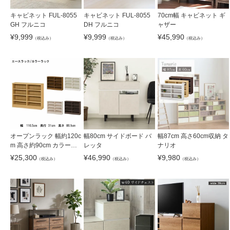
キャビネット FUL-8055
キャビネット FUL-8055
70cm幅 キャビネット ギ
GH フルニコ
DH フルニコ
ャザー
¥
9,999
¥
9,999
¥
45,990
（税込み）
（税込み）
（税込み）
オープンラック 幅約120c
幅80cm サイドボード バ
幅87cm 高さ60cm収納 タ
m 高さ約90cm カラーラ
レッタ
ナリオ
ック
¥
25,300
¥
46,990
¥
9,980
（税込み）
（税込み）
（税込み）