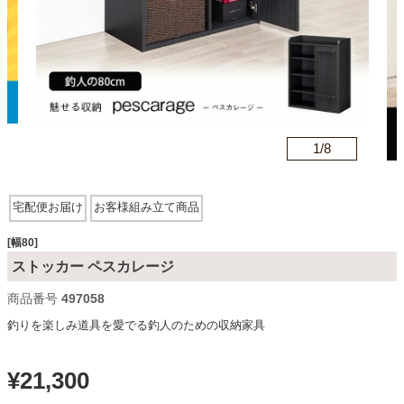
カテゴリから探す
ソファ
n
1/
8
テレビ台・リビング家具
宅配便お届け
お客様組み立て商品
ダイニングテーブル・セット
[幅80]
ストッカー ペスカレージ
商品番号
497058
椅子・チェア
釣りを楽しみ道具を愛でる釣人のための収納家具
食器棚・キッチン収納
¥
21,300