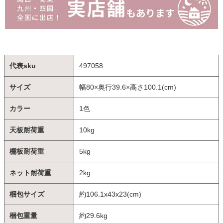
代表sku
497058
サイズ
幅80×奥行39.6×高さ100.1(cm)
カラー
1色
天板耐荷重
10kg
棚板耐荷重
5kg
ネット耐荷重
2kg
梱包サイズ
約106.1x43x23(cm)
梱包重量
約29.6kg