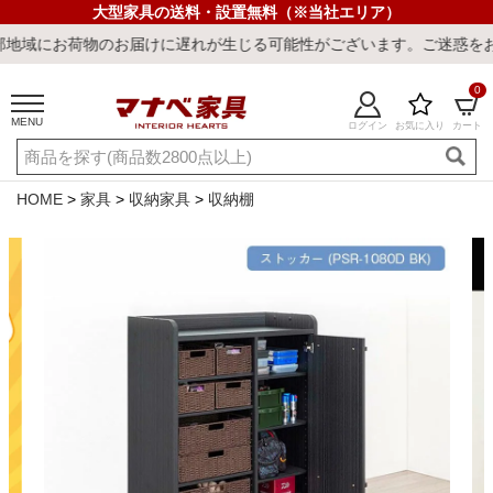
大型家具の送料・設置無料（※当社エリア）
物のお届けに遅れが生じる可能性がございます。ご迷惑をおかけしまし
0
MENU
ログイン
お気に入り
カート
ご利用ガイド
新規会員登録
店舗一覧
閲覧履歴
HOME
家具
収納家具
収納棚
よくある質問
キーワード・商品番号で探す
最短発送
冷感ラグ
冷感寝具
ワークデスク
ウィルトンラ