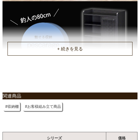
原産国
ベトナム
組立説明書(PDF)
関連商品
収納棚
お客様組み立て商品
シリーズ
価格