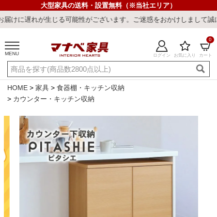
大型家具の送料・設置無料（※当社エリア）
生じる可能性がございます。ご迷惑をおかけしまして誠に申し訳ござい
0
MENU
ログイン
お気に入り
カート
ご利用ガイド
新規会員登録
店舗一覧
閲覧履歴
HOME
家具
食器棚・キッチン収納
カウンター・キッチン収納
よくある質問
キーワード・商品番号で探す
最短発送
冷感ラグ
冷感寝具
ワークデスク
ウィルトンラ