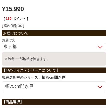
¥
15,990
ベッド
[
160
ポイント ]
収納家具
送料個別
¥
0
お届け先
学習机
ホームオフィス
※離島･一部地域は除きます。
こたつ
シリーズ：
幅75cm開き戸
寝具