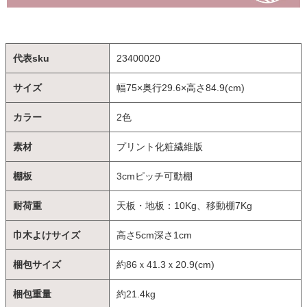
代表sku
23400020
サイズ
幅75×奥行29.6×高さ84.9(cm)
カラー
2色
素材
プリント化粧繊維版
棚板
3cmピッチ可動棚
耐荷重
天板・地板：10Kg、移動棚7Kg
巾木よけサイズ
高さ5cm深さ1cm
梱包サイズ
約86ｘ41.3ｘ20.9(cm)
梱包重量
約21.4kg