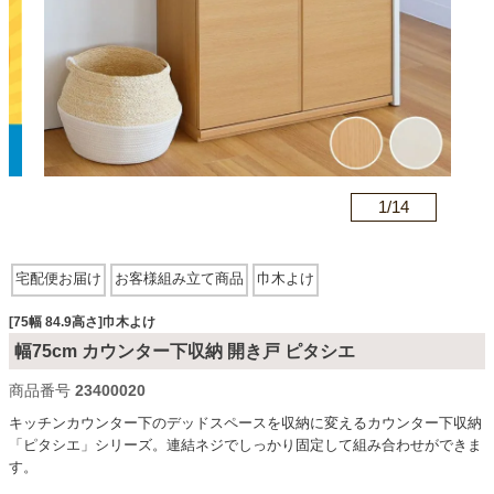
カテゴリから探す
ソファ
n
1/
14
テレビ台・リビング家具
宅配便お届け
お客様組み立て商品
巾木よけ
ダイニングテーブル・セット
[75幅 84.9高さ]巾木よけ
幅75cm カウンター下収納 開き戸 ピタシエ
椅子・チェア
商品番号
23400020
キッチンカウンター下のデッドスペースを収納に変えるカウンター下収納
「ピタシエ」シリーズ。連結ネジでしっかり固定して組み合わせができま
食器棚・キッチン収納
す。