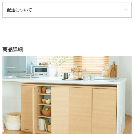
代表sku
配送について
23400020
家電・照明器具
配送について
サイズ
幅75×奥行29.6×高さ84.9(cm)
インテリア雑貨
カラー
商品詳細
2色
ガーデン
素材
プリント化粧繊維版
タワー
棚板
3cmピッチ可動棚
耐荷重
天板・地板：10Kg、移動棚7Kg
巾木よけサイズ
高さ5cm深さ1cm