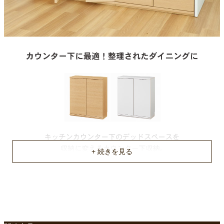
梱包サイズ
約86ｘ41.3ｘ20.9(cm)
梱包重量
約21.4kg
商品重量
約20.3kg
原産国
ベトナム
組立説明書(PDF)