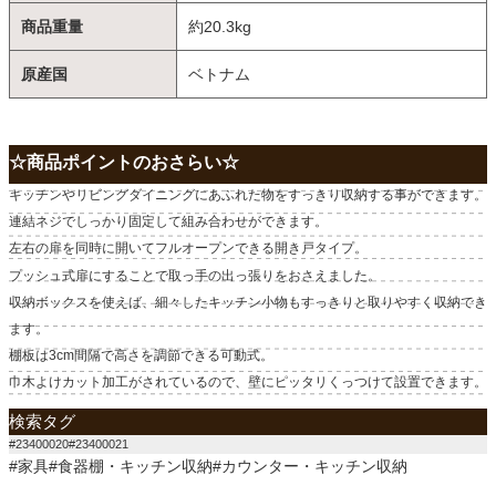
商品重量
約20.3kg
原産国
ベトナム
☆商品ポイントのおさらい☆
キッチンやリビングダイニングにあふれた物をすっきり収納する事ができます。
連結ネジでしっかり固定して組み合わせができます。
左右の扉を同時に開いてフルオープンできる開き戸タイプ。
プッシュ式扉にすることで取っ手の出っ張りをおさえました。
収納ボックスを使えば、細々したキッチン小物もすっきりと取りやすく収納でき
ます。
棚板は3cm間隔で高さを調節できる可動式。
巾木よけカット加工がされているので、壁にピッタリくっつけて設置できます。
検索タグ
#23400020#23400021
#家具#食器棚・キッチン収納#カウンター・キッチン収納