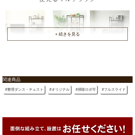
約70.5x36.7x1.5(cm)
原産国
中国
組立説明書(PDF)
不要家具のお引き取りに関して
関連商品
整理ダンス・チェスト
オリジナル
掃除ロボ可
フルスライド