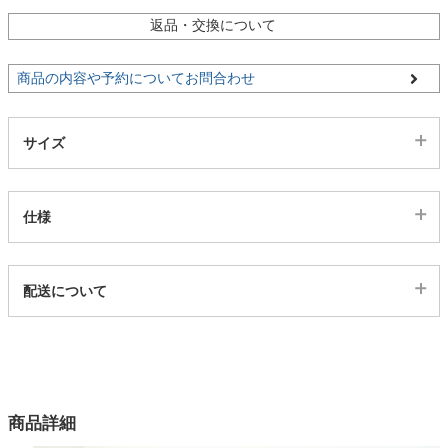
返品・交換について
家電・照明器具
商品の内容や予約についてお問合わせ
インテリア雑貨
サイズ
ガーデン
仕様
タワー
代表sku
配送について
6100679
配送について
サイズ
幅75×奥行42.5×高さ154.7(cm)
カラー
商品詳細
3色