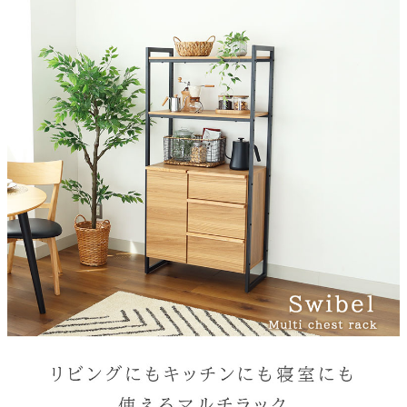
素材
強化シート
枠組み
スチール
機能１
フルオープンスライドレール
機能２
箱組構造
機能３
棚板の高さ調節が可能
耐荷重（棚部分）
約5kg
梱包サイズ