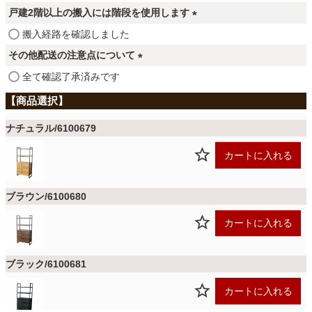
ファブリック
必
戸建2階以上の搬入には階段を使用します
須
(
搬入経路を確認しました
)
必
カーテン
その他配送の注意点について
須
(
全て確認了承済みです
)
必
ラグ
須
)
ナチュラル/6100679
マット
カートに入れる
ブラウン/6100680
収納用品
カートに入れる
生活用品
ブラック/6100681
カートに入れる
キッチン用品