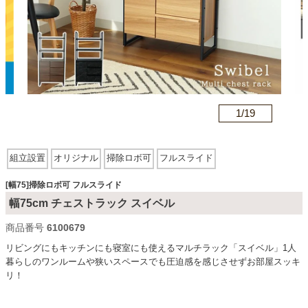
カテゴリから探す
ソファ
n
1/
19
テレビ台・リビング家具
組立設置
オリジナル
掃除ロボ可
フルスライド
ダイニングテーブル・セット
[幅75]掃除ロボ可 フルスライド
幅75cm チェストラック スイベル
商品番号
6100679
椅子・チェア
リビングにもキッチンにも寝室にも使えるマルチラック「スイベル」1人
暮らしのワンルームや狭いスペースでも圧迫感を感じさせずお部屋スッキ
リ！
食器棚・キッチン収納