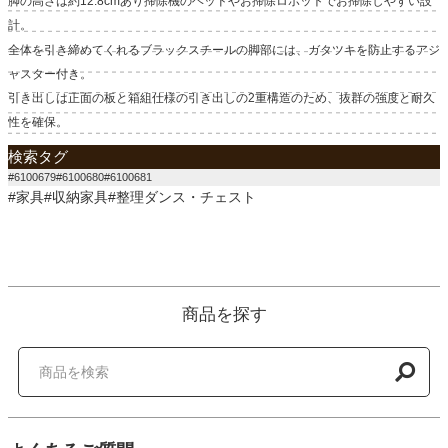
脚の高さは約12.8cmあり掃除機のヘッドやお掃除ロボットでお掃除しやすい設
計。
全体を引き締めてくれるブラックスチールの脚部には、ガタツキを防止するアジ
ャスター付き。
引き出しは正面の板と箱組仕様の引き出しの2重構造のため、抜群の強度と耐久
性を確保。
検索タグ
#6100679#6100680#6100681
#家具#収納家具#整理ダンス・チェスト
商品を探す