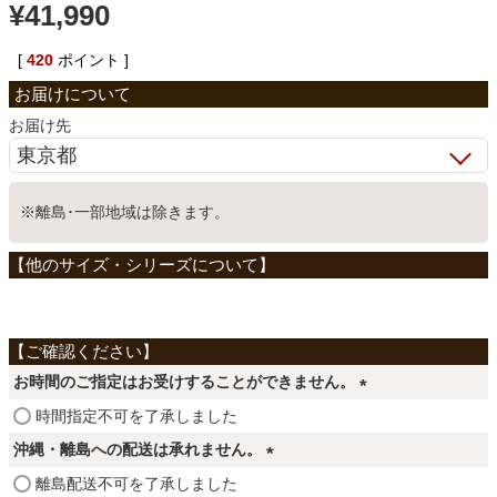
¥
41,990
ベッド
[
420
ポイント ]
収納家具
お届け先
学習机
※離島･一部地域は除きます。
ホームオフィス
こたつ
お時間のご指定はお受けすることができません。
(
時間指定不可を了承しました
寝具
必
沖縄・離島への配送は承れません。
須
(
離島配送不可を了承しました
)