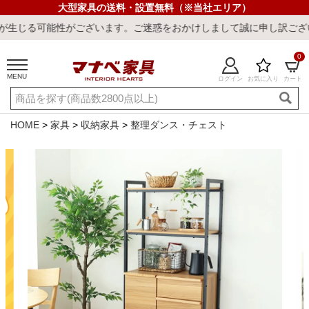
大型家具の送料・設置無料（※当社エリア）
ございます。ご迷惑をおかけしまして誠に申し訳ございません。
0
MENU
ログイン
お気に入り
カート
ご利用ガイド
新規会員登録
店舗一覧
閲覧履歴
HOME
家具
収納家具
整理ダンス・チェスト
よくある質問
キーワード・商品番号で探す
最短発送
冷感ラグ
冷感寝具
ワークデスク
ウィルトンラ