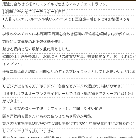
用途に合わせて様々なスタイルで使えるマルチチェストラック。
お部屋に合わせてコーディネート自在。
1人暮らしのワンルームや狭いスペースでも圧迫感を感じさせずお部屋スッキ
リ！
ブラックスチールに木目調/石目調を合わせ壁面の圧迫感を軽減したデザイン。
前板には立体感のある強化紙を使用。
魅せる収納と隠す収納を兼ね備えました。
壁面の圧迫感を軽減し、お気に入りの雑貨や写真、観葉植物など、おしゃれにデ
ィスプレイ。
棚板二枚は高さ調節が可能なためディスプレイラックとしてもお使いいただけま
す。
リビングはもちろん、キッチン、寝室などシーンを選ばない使いやすさ。
引き出しはフルオープンスライドレールで収納下奥の物までスムーズに取り出し
ができます。
美しい木製の取っ手で優しくフィットし、開閉しやすい構造。
開き戸収納も置きたいものに合わせて高さ調節が可能。
高さのある物を収納したい時は棚板を外してもOK！中身が見えず生活感をかく
してインテリアを損ないません。