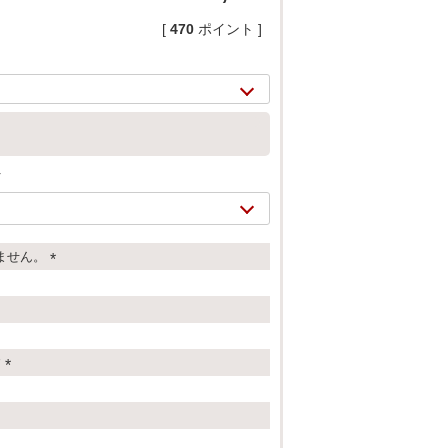
[
470
ポイント ]
ド
ません。
(
必
須
)
す
(
2/
13
必
須
)