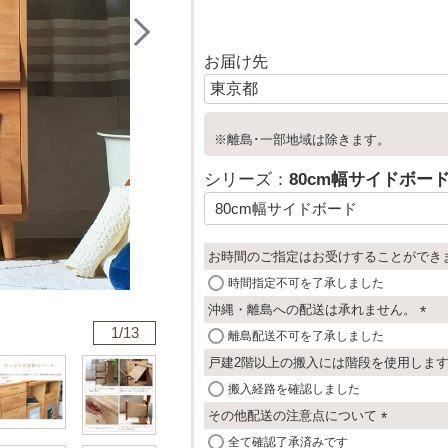
お届け先
※離島･一部地域は除きます。
シリーズ：
80cm幅サイドボー
お時間のご指定はお受けすることができ
時間指定不可を了承しました
沖縄・離島への配送は承れません。
1/
13
(
離島配送不可を了承しました
必
戸建2階以上の搬入には階段を使用しま
須
搬入経路を確認しました
)
その他配送の注意点について
(
全て確認了承済みです