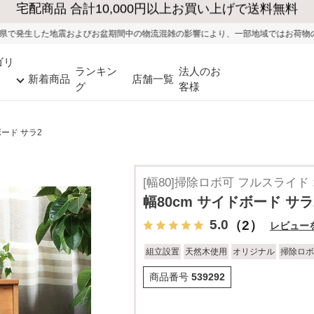
大型家具の送料・設置無料（※当社エリア）
盆期間中の物流混雑の影響により、一部地域ではお荷物のお届けに遅れが生じる可
ゴリ
ランキン
法人のお
新着商品
店舗一覧
グ
客様
ボード サラ2
[幅80]掃除ロボ可 フルスライド
幅80cm サイドボード サラ
5.0
（2）
レビュー
組立設置
天然木使用
オリジナル
掃除ロボ
商品番号
539292