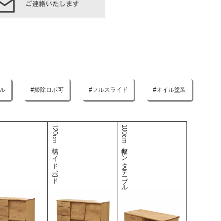
ル
掃除ロボ可
フルスライド
オイル塗装
120cm幅サイドボード
100cm幅センターテーブル