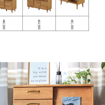
￥46,990
￥54,990
￥31,490