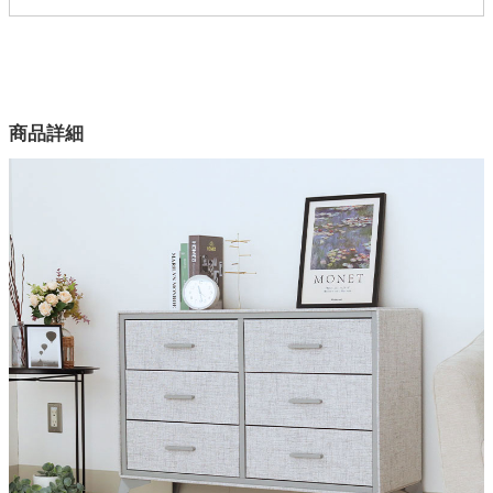
24000238
配送について
サイズ
家電・照明器具
幅104×奥行39×高さ72.5(cm)
カラー
インテリア雑貨
商品詳細
2色
引出素材
ガーデン
ポリエステル
引出芯材
タワー
MDFボード
引出裏面
不織布
天板素材
ファブリック（ポリエステル100%）
フレーム素材