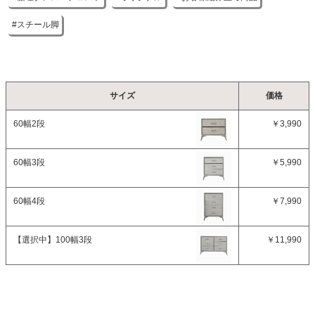
引出耐荷重
約5kg
スチール脚
梱包サイズ
約38.5x24x108(cm)
梱包重量
サイズ
価格
約18.5kg
60幅2段
￥3,990
商品重量
約17.2kg
60幅3段
￥5,990
原産国
60幅4段
￥7,990
中国
組立説明書(PDF)
【選択中】
100幅3段
￥11,990