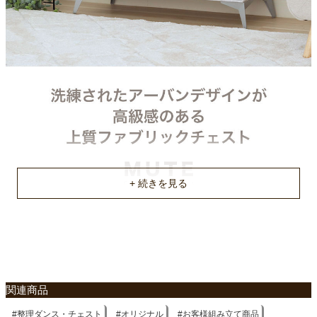
スチール
本体裏面
ポリエステル
アジャスター
なし
脚部素材
スチール
脚部塗装
粉体塗装
脚底素材
PVC（ポリ塩化ビニル）
天板耐荷重
関連商品
約30kg
整理ダンス・チェスト
オリジナル
お客様組み立て商品