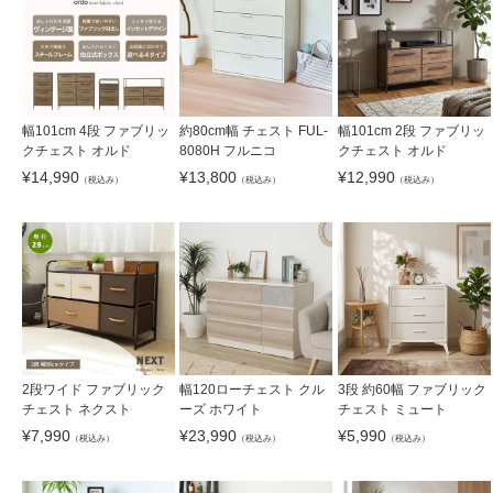
幅101cm 4段 ファブリッ
約80cm幅 チェスト FUL-
幅101cm 2段 ファブリッ
クチェスト オルド
8080H フルニコ
クチェスト オルド
¥
14,990
¥
13,800
¥
12,990
（税込み）
（税込み）
（税込み）
2段ワイド ファブリック
幅120ローチェスト クル
3段 約60幅 ファブリック
チェスト ネクスト
ーズ ホワイト
チェスト ミュート
¥
7,990
¥
23,990
¥
5,990
（税込み）
（税込み）
（税込み）