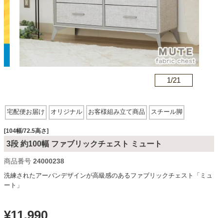
カテゴリから探す
ソファ
n
1/
21
テレビ台・リビング家具
宅配便お届け
オリジナル
お客様組み立て商品
スチール脚
ダイニングテーブル・セット
[104幅/72.5高さ]
3段 約100幅 ファブリックチェスト ミュート
商品番号
24000238
椅子・チェア
洗練されたアーバンデザインが高級感のあるファブリックチェスト「ミュ
ート」
食器棚・キッチン収納
¥
11,990