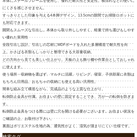
本体にスチールフレームを使用し、優れた耐久性と安定性。横揺れなどの使いに
にくさを感じさせません。
すっきりとした印象を与える4本脚デザイン。13.5cmの隙間でお掃除ロボットに
も対応できます。
開閉もスムーズな引出し。本体から取り外ししやすく、軽量で持ち運びもしやす
い優れた実用性
全段引出し設計。引出しの芯材にMDFボードを入れた多層構造で耐久性を向
上。かさばる衣類もしっかりと整理できる大容量収納。
どの方向から見ても美しい仕上がり。天板の上も飾り棚や作業台としておしゃれ
に使えます。
使う場所・収納物を選ばず、マルチに活躍。リビング、寝室、子供部屋に衣類は
もちろん日用品、おもちゃの収納にも使える高い汎用性。
簡単な組み立て構造ながら、完成品のような上質な仕上がり。
転倒防止金具が付属。お住まいの壁に固定することでき、万が一の転倒を防ぎま
す。
転倒防止金具をつける際には壁に穴を開ける必要がございます。お住まい状況を
ご確認の上、お取付け下さい。
裏面はポリエステル生地の為、通気性がよく、湿気が溜まりにくい 仕様です。
検索タグ