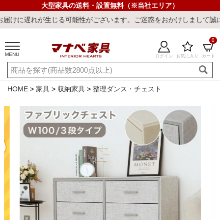
大型家具の送料・設置無料（※当社エリア）
生じる可能性がございます。ご迷惑をおかけしまして誠に申し訳ござい
0
MENU
ログイン
お気に入り
カート
ご利用ガイド
新規会員登録
店舗一覧
閲覧履歴
HOME
家具
収納家具
整理ダンス・チェスト
よくある質問
キーワード・商品番号で探す
最短発送
冷感ラグ
冷感寝具
ワークデスク
ウィルトンラ