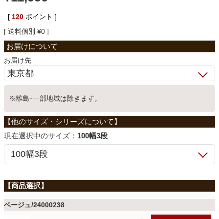
ベッド
[
120
ポイント ]
送料個別
¥
0
収納家具
お届け先
学習机
※離島･一部地域は除きます。
ホームオフィス
サイズ：
100幅3段
こたつ
寝具
ベージュ/24000238