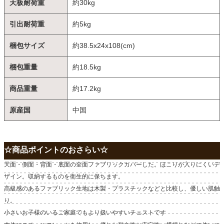
天板耐荷重
約30kg
引出耐荷重
約5kg
梱包サイズ
約38.5x24x108(cm)
梱包重量
約18.5kg
商品重量
約17.2kg
原産国
中国
☆商品ポイントのおさらい☆
天面・側面・背面・底面の全面ファブリックカバーした。ほこりが入りにくいデ
ザイン。収納するものを衛生的に保ちます。
高級感のあるファブリック生地は木製・プラスチックなどと比較し、優しい肌触
り。
小さいお子様のいるご家庭でもより扱いやすいチェストです