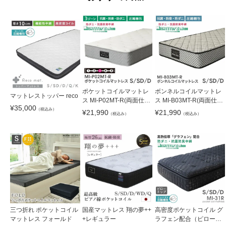
ポケットコイルマットレ
ボンネルコイルマットレ
マットレストッパー reco
ス MI-P02MT-R(両面仕
ス MI-B03MT-R(両面仕
¥
35,000
様)
様)
（税込み）
¥
21,990
¥
21,990
（税込み）
（税込み）
三つ折れ ポケットコイル
国産マットレス 翔の夢++
高密度ポケットコイル グ
マットレス フォールド
+レギュラー
ラフェン配合（ピロート