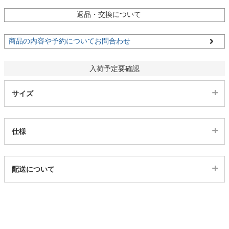
返品・交換について
家電・照明器具
商品の内容や予約についてお問合わせ
インテリア雑貨
入荷予定要確認
サイズ
ガーデン
タワー
仕様
代表sku
配送について
549893
配送について
サイズ
幅97×奥行195×高さ7(cm)
幅120×奥行195×高さ7(cm)