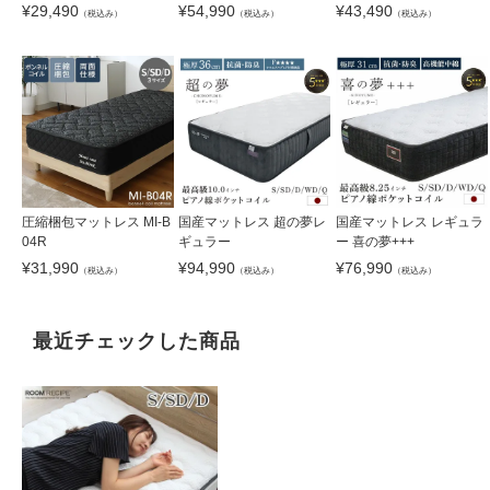
ップ付） MI-31R
¥
29,490
¥
54,990
¥
43,490
（税込み）
（税込み）
（税込み）
圧縮梱包マットレス MI-B
国産マットレス 超の夢レ
国産マットレス レギュラ
04R
ギュラー
ー 喜の夢+++
¥
31,990
¥
94,990
¥
76,990
（税込み）
（税込み）
（税込み）
最近チェックした商品