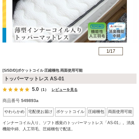
カテゴリから探す
ソファ
n
1/
17
テレビ台・リビング家具
[S/SD/D]ポケットコイル 圧縮梱包 両面使用可能
トッパーマットレス AS-01
ダイニングテーブル・セット
5.0
（1）
レビューを見る
商品番号
549893a
椅子・チェア
やわらかめ
宅配便お届け
ポケットコイル
圧縮梱包
両面使用可能
インナーコイル入り、ソフト感覚のトッパーマットレス「AS-01」。消臭
食器棚・キッチン収納
機能中綿、人工羽毛、圧縮梱包で配送。