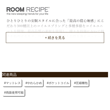
並列（平行）配列
コイル数
987個
1269個
1504個
梱包サイズ
約28ｘ28ｘ103(cm)
約28ｘ28ｘ125(cm)
約28ｘ28ｘ135(cm)
梱包重量
関連商品
約11kg
約14kg
マットレス
やわらかめ
ポケットコイル
圧縮梱包
約16kg
両面使用可能
原産国
中国