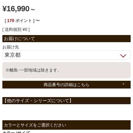
¥
16,990
ベッド
〜
[
170
ポイント ]
〜
送料個別
¥
0
収納家具
お届け先
学習机
※離島･一部地域は除きます。
ホームオフィス
商品番号の詳細はこちら
こたつ
寝具