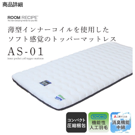
幅140×奥行195×高さ7(cm)
商品詳細
カラー
1色
バネ
薄型インナーポケットコイル
詰め物1
消臭機能付樹脂綿キュートリー、人工羽毛シュレープ
詰め物2
ポリエステル綿、不織布、ソフト硬綿
線径
1.4mm
線種
SWRH 72B C
コイル配列