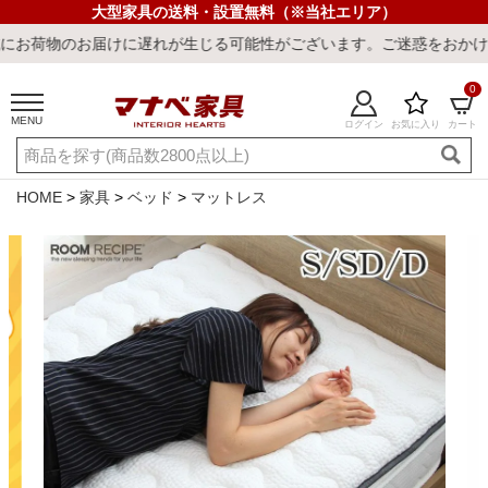
大型家具の送料・設置無料（※当社エリア）
お届けに遅れが生じる可能性がございます。ご迷惑をおかけしまして誠
0
MENU
ログイン
お気に入り
カート
ご利用ガイド
新規会員登録
店舗一覧
閲覧履歴
HOME
家具
ベッド
マットレス
よくある質問
キーワード・商品番号で探す
最短発送
冷感ラグ
冷感寝具
ワークデスク
ウィルトンラ