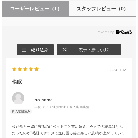
ユーザーレビュー
（1）
スタッフレビュー
（0）
絞り込み
表示：新しい順
2023.11.12
快眠
no name
年代:
50代
性別:
女性
購入店:
実店舗
娘が孫と一緒に寝るのにベッドごと買い替え。今までの寝具はなん
だったのか⁈熟睡できすきて逆に困る笑と嬉しい悲鳴が上がっていま