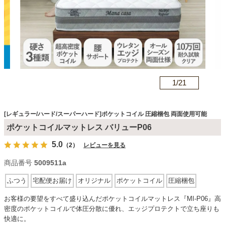
カテゴリから探す
ソファ
n
1/
21
テレビ台・リビング家具
[レギュラー/ハード/スーパーハード]ポケットコイル 圧縮梱包 両面使用可能
ポケットコイルマットレス バリューP06
ダイニングテーブル・セット
5.0
（2）
レビューを見る
商品番号
5009511a
椅子・チェア
ふつう
宅配便お届け
オリジナル
ポケットコイル
圧縮梱包
ゾーン分けあり
両面使用可能
お客様の要望をすべて盛り込んだポケットコイルマットレス『MI-P06』高
食器棚・キッチン収納
密度のポケットコイルで体圧分散に優れ、エッジプロテクトで立ち座りも
快適に。