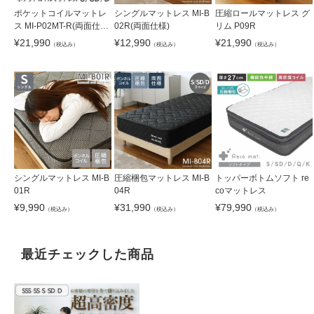
ポケットコイルマットレ
シングルマットレス MI-B
圧縮ロールマットレス グ
ス MI-P02MT-R(両面仕
02R(両面仕様)
リム P09R
様)
¥
21,990
¥
12,990
¥
21,990
（税込み）
（税込み）
（税込み）
シングルマットレス MI-B
圧縮梱包マットレス MI-B
トッパーボトムソフト re
01R
04R
coマットレス
¥
9,990
¥
31,990
¥
79,990
（税込み）
（税込み）
（税込み）
最近チェックした商品