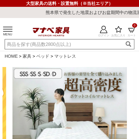
大型家具の送料・設置無料（※当社エリア）
熊本県で発生した地震およびお盆期間中の物流混雑の影響によ
0
MENU
ログイン
お気に入り
カート
ご利用ガイド
新規会員登録
店舗一覧
閲覧履歴
HOME
家具
ベッド
マットレス
よくある質問
キーワード・商品番号で探す
最短発送
冷感ラグ
冷感寝具
ワークデスク
ウィルトンラ