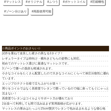
マットレス
オリジナル
ふつう
ポケットコイル
圧縮梱包
原産国
中国
ゾーン分けあり
両面使用可能
☆商品ポイントのおさらい☆
試作を重ねて改良した硬さの異なる3タイプ！
レギュラータイプは仰向け・横向きどちらの姿勢にも対応。
初めてのマットレス選びに最適なマットレスです。
3ゾーンで腰への負担も軽減されます。
小さなコイルをたくさん配置したので大きなコイルにくらべて体圧分散性に優れ
ています。
エッジプロテクト仕様で立ち上がりが楽々！
周りをコイルではなく高密度ウレタンで囲っているので端に座ってもぐにゃっと
沈まない！
高密度ウレタンはコイルよりサポート力が優れており
2台並べて利用しても間で沈み込まず実用面積が広がります。
マットレスの厚みはたっぷり25cm!贅沢ウレタンで包み込まれるような寝心地