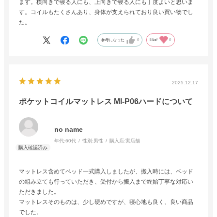
ます。横向きで寝る人にも、上向きで寝る人にも丁度よいと思いま
す。コイルもたくさんあり、身体が支えられており良い買い物でし
た。
参考になった
0
Like!
0
2025.12.17
ポケットコイルマットレス MI-P06ハードについて
no name
年代:
60代
性別:
男性
購入店:
実店舗
マットレス含めてベッド一式購入しましたが、搬入時には、ベッド
の組み立ても行っていただき、受付から搬入まで終始丁寧な対応い
ただきました。
マットレスそのものは、少し硬めですが、寝心地も良く、良い商品
でした。