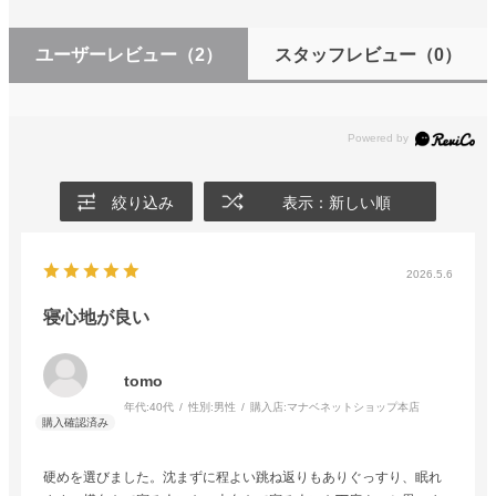
ユーザーレビュー
（2）
スタッフレビュー
（0）
絞り込み
表示：新しい順
2026.5.6
寝心地が良い
tomo
年代:
40代
性別:
男性
購入店:
マナベネットショップ本店
硬めを選びました。沈まずに程よい跳ね返りもありぐっすり、眠れ