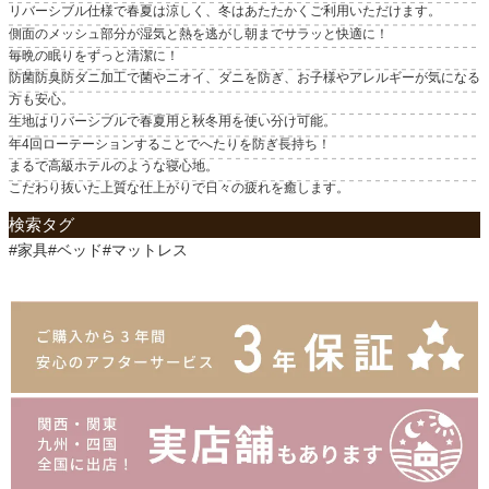
リバーシブル仕様で春夏は涼しく、冬はあたたかくご利用いただけます。
側面のメッシュ部分が湿気と熱を逃がし朝までサラッと快適に！
毎晩の眠りをずっと清潔に！
防菌防臭防ダニ加工で菌やニオイ、ダニを防ぎ、お子様やアレルギーが気になる
方も安心。
生地はリバーシブルで春夏用と秋冬用を使い分け可能。
年4回ローテーションすることでへたりを防ぎ長持ち！
まるで高級ホテルのような寝心地。
こだわり抜いた上質な仕上がりで日々の疲れを癒します。
検索タグ
#家具#ベッド#マットレス