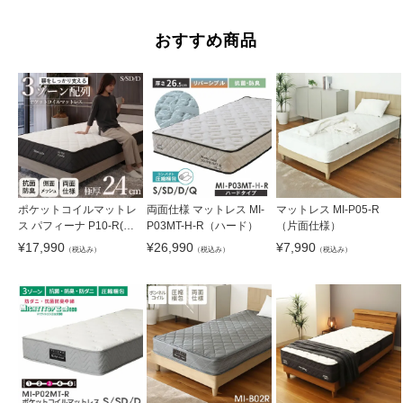
おすすめ商品
ポケットコイルマットレ
両面仕様 マットレス MI-
マットレス MI-P05-R
ス パフィーナ P10-R(両
P03MT-H-R（ハード）
（片面仕様）
面仕様)
¥
17,990
¥
26,990
¥
7,990
（税込み）
（税込み）
（税込み）