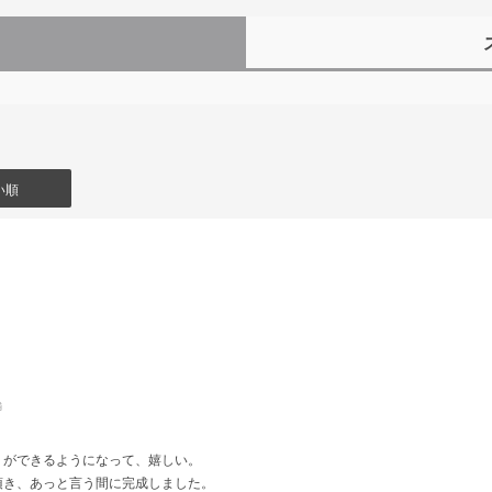
）
い順
舗
りができるようになって、嬉しい。
頂き、あっと言う間に完成しました。