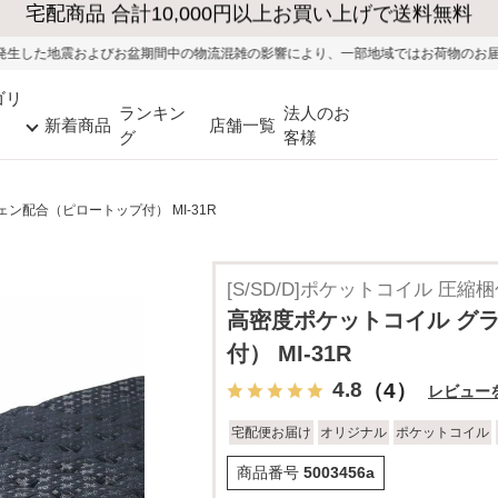
大型家具の送料・設置無料（※当社エリア）
期間中の物流混雑の影響により、一部地域ではお荷物のお届けに遅れが生じる可能
ゴリ
ランキン
法人のお
新着商品
店舗一覧
グ
客様
ン配合（ピロートップ付） MI-31R
[S/SD/D]ポケットコイル 圧縮
高密度ポケットコイル グ
付） MI-31R
4.8
（4）
レビュー
宅配便お届け
オリジナル
ポケットコイル
商品番号
5003456a