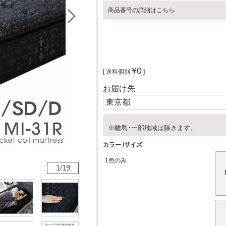
商品番号の詳細はこちら
¥
0
送料個別
お届け先
※離島･一部地域は除きます。
カラー
サイズ
1色のみ
1/
19