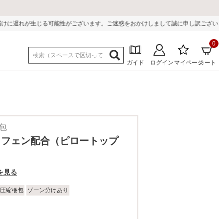
性がございます。ご迷惑をおかけしまして誠に申し訳ございません。
0
ガイド
ログイン
マイページ
カート
梱包
ラフェン配合（ピロートップ
を見る
圧縮梱包
ゾーン分けあり