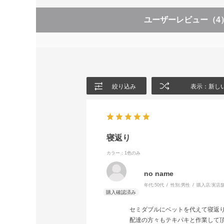
ユーザーレビュー
（4
絞り込み
表示：新し
寝返り
カラー：1色のみ
no name
年代:
50代
性別:
男性
購入店:
実店
セミダブルにベットを代えて寝返
配達の方々もテキパキと作業して