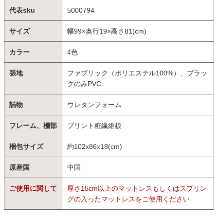
代表sku
5000794
サイズ
幅99×奥行19×高さ81(cm)
カラー
4色
張地
ファブリック（ポリエステル100%）、ブラッ
クのみPVC
詰物
ウレタンフォーム
フレーム、棚部
プリント粧繊維板
梱包サイズ
約102x86x18(cm)
原産国
中国
ご使用に関して
厚さ15cm以上のマットレスもしくはスプリン
グの入ったマットレスをご使用ください