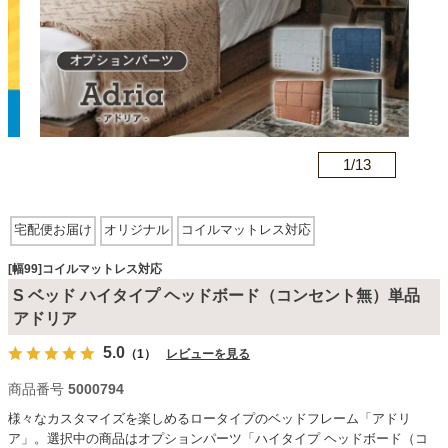
カテゴリから探す
ソファ
1/
13
n
テレビ台・リビング家具
宅配便お届け
オリジナル
コイルマットレス対応
ダイニングテーブル・セット
[幅99]コイルマットレス対応
S ベッド ハイタイプ ヘッドボード（コンセント無）単品
アドリア
椅子・チェア
5.0
（1）
レビューを見る
商品番号
5000794
食器棚・キッチン収納
様々なカスタマイズを楽しめるロータイプのベッドフレーム「アドリ
ア」。選択中の商品はオプションパーツ「ハイタイプ ヘッドボード（コ