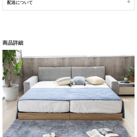
配送について
5000794
配送について
サイズ
幅99×奥行19×高さ81(cm)
カラー
商品詳細
4色
張地
ファブリック（ポリエステル100%）、ブラックのみPVC
詰物
ウレタンフォーム
フレーム、棚部
プリント粧繊維板
梱包サイズ
約102x86x18(cm)