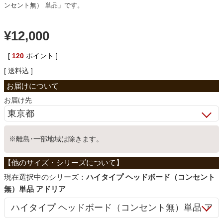
ンセント無） 単品」です。
ベッド
¥
12,000
収納家具
[
120
ポイント ]
送料込
学習机
お届け先
ホームオフィス
※離島･一部地域は除きます。
こたつ
シリーズ：
ハイタイプ ヘッドボード（コンセント
無）単品 アドリア
寝具