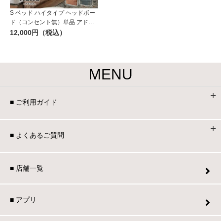
S ベッド ハイタイプ ヘッドボー
ド（コンセント無）単品 アドリ
ア
12,000円（税込）
MENU
■ ご利用ガイド
■ よくあるご質問
■ 店舗一覧
■ アプリ