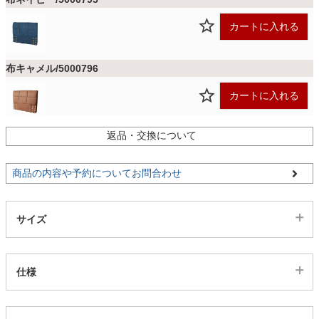
カートに入れる
家電・照明器具
布キャメル/5000796
インテリア雑貨
カートに入れる
ガーデン
返品・交換について
PVCブラック/5003359
残りわずか
カートに入れる
商品の内容や予約についてお問合わせ
【配送目安：8月下旬】
タワー
サイズ
仕様
代表sku