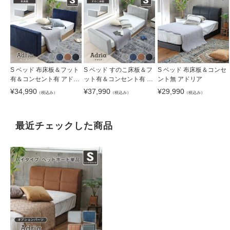
S ベッド 布床板＆フット
S ベッド すのこ床板＆フ
S ベッド 布床板＆コンセ
有＆コンセント有 アドリ
ット有＆コンセント有 ア
ント無 アドリア
ア
ドリア
¥
34,990
¥
37,990
¥
29,990
（税込み）
（税込み）
（税込み）
最近チェックした商品