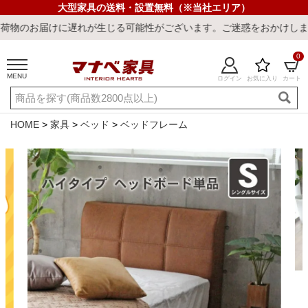
大型家具の送料・設置無料（※当社エリア）
に遅れが生じる可能性がございます。ご迷惑をおかけしまして誠に申し
0
MENU
ログイン
お気に入り
カート
ご利用ガイド
新規会員登録
店舗一覧
閲覧履歴
HOME
家具
ベッド
ベッドフレーム
よくある質問
キーワード・商品番号で探す
最短発送
冷感ラグ
冷感寝具
ワークデスク
ウィルトンラ