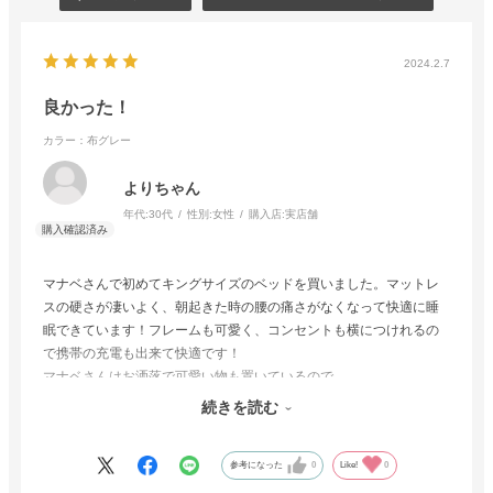
2024.2.7
良かった！
カラー：布グレー
よりちゃん
年代:
30代
性別:
女性
購入店:
実店舗
マナベさんで初めてキングサイズのベッドを買いました。マットレ
スの硬さが凄いよく、朝起きた時の腰の痛さがなくなって快適に睡
眠できています！フレームも可愛く、コンセントも横につけれるの
で携帯の充電も出来て快適です！
マナベさんはお洒落で可愛い物も置いているので
また近くのお店に見に行こうと思っています。
続きを読む
接客していただいた、スタッフさんの対応もすごく良かったです！
ありがとうございました！
参考になった
0
Like!
0