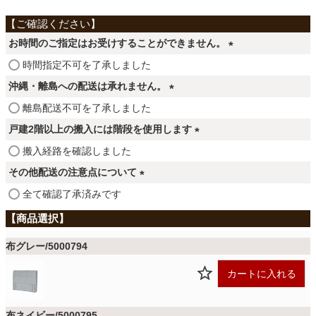
ファブリック
お時間のご指定はお受けすることができません。
カーテン
(
時間指定不可を了承しました
必
沖縄・離島への配送は承れません。
須
ラグ
(
離島配送不可を了承しました
)
必
戸建2階以上の搬入には階段を使用します
須
(
マット
搬入経路を確認しました
)
必
その他配送の注意点について
須
(
全て確認了承済みです
)
収納用品
必
須
)
布グレー/5000794
生活用品
カートに入れる
キッチン用品
布ネイビー/5000795