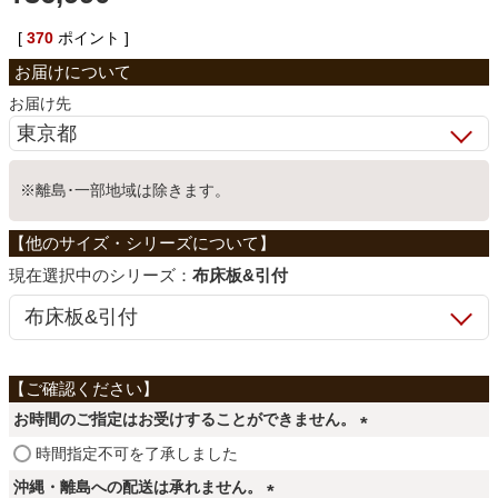
ベッド
[
370
ポイント ]
お届け先
収納家具
※離島･一部地域は除きます。
学習机
ホームオフィス
シリーズ：
布床板&引付
こたつ
お時間のご指定はお受けすることができません。
寝具
(
時間指定不可を了承しました
必
沖縄・離島への配送は承れません。