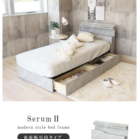
素材
セメント柄強化シート、MDF
機能
2口コンセント、LED照明、引き出し2杯
梱包サイズ
約106ｘ93ｘ18/100ｘ27ｘ5/198ｘ55ｘ26.5/98ｘ52ｘ8(cm)
原産国
中国
ご使用に関して
厚さ15cm以上のマットレスもしくはスプリングの入ったマット
レスをご使用ください