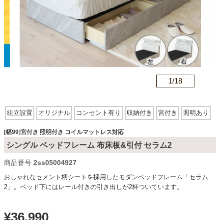
カテゴリから探す
ソファ
n
1/
18
テレビ台・リビング家具
組立設置
オリジナル
コンセント有り
収納付き
宮付き
照明あり
引き出しあり
コイルマットレス対応
ダイニングテーブル・セット
[幅99]宮付き 照明付き コイルマットレス対応
シングル ベッドフレーム 布床板&引付 セラム2
商品番号
2ss05004927
椅子・チェア
おしゃれなセメント柄シートを採用したモダンベッドフレーム「セラム
2」。ベッド下にはレール付きの引き出しが2杯ついています。
食器棚・キッチン収納
¥
36,990