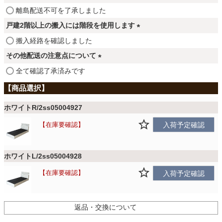
ファブリック
須
(
離島配送不可を了承しました
)
必
戸建2階以上の搬入には階段を使用します
須
カーテン
(
搬入経路を確認しました
)
必
その他配送の注意点について
須
(
全て確認了承済みです
ラグ
)
必
須
)
マット
ホワイトR/2ss05004927
在庫要確認
入荷予定確認
収納用品
ホワイトL/2ss05004928
在庫要確認
入荷予定確認
生活用品
返品・交換について
キッチン用品