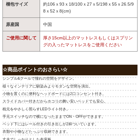
梱包サイズ
約106ｘ93ｘ18/100ｘ27ｘ5/198ｘ55ｘ26.5/9
8ｘ52ｘ8(cm)
原産国
中国
ご使用に関して
厚さ15cm以上のマットレスもしくはスプリン
グの入ったマットレスをご使用ください
☆商品ポイントのおさらい☆
シンプル&クールで憧れの空間をデザイン。
様々なインテリアに馴染みよりモダンな空間を演出。
小物を置くのに便利なヘッドボードには2口コンセント付き。
スライドカバー付きだからホコリの舞い安いベッドでも安心。
枕元をやさしく照らすLEDライト付き。
手元スイッチなので横になったままでON・OFFができます。
ベッド下にはレール付きの引き出しが2杯ついています。
衣類や小物などたっぷり収納できます。
丈夫でしっかりとした布床板。