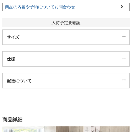
商品の内容や予約についてお問合わせ
家電・照明器具
入荷予定要確認
インテリア雑貨
サイズ
ガーデン
仕様
タワー
代表sku
配送について
2ss05004927
配送について
サイズ
幅99×奥行212×高さ85×床面高23.5(cm)
カラー
商品詳細
2色