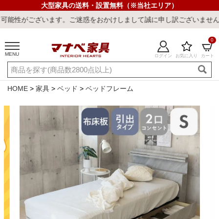
大型家具の送料・設置無料（※当社エリア）
す。ご迷惑をおかけしまして誠に申し訳ございません。
0
MENU
ログイン
お気に入り
カート
ご利用ガイド
新規会員登録
店舗一覧
閲覧履歴
HOME
家具
ベッド
ベッドフレーム
よくある質問
キーワード・商品番号で探す
最短発送
冷感ラグ
冷感寝具
ワークデスク
ウィルトンラ