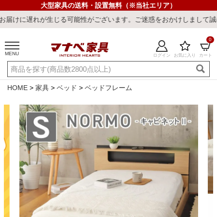
大型家具の送料・設置無料（※当社エリア）
生じる可能性がございます。ご迷惑をおかけしまして誠に申し訳ござい
0
MENU
ログイン
お気に入り
カート
ご利用ガイド
新規会員登録
店舗一覧
閲覧履歴
HOME
家具
ベッド
ベッドフレーム
よくある質問
キーワード・商品番号で探す
最短発送
冷感ラグ
冷感寝具
ワークデスク
ウィルトンラ