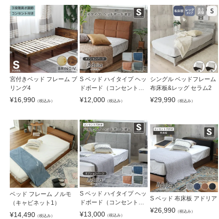
S ベッド ハイタイプ ヘッ
宮付きベッド フレーム ブ
シングル ベッドフレーム
ドボード（コンセント
リング4
布床板&レッグ セラム2
無）単品 アドリア
¥
12,000
¥
16,990
¥
29,990
（税込み）
（税込み）
（税込み）
S ベッド ハイタイプ ヘッ
ベッド フレーム ノルモ
S ベッド 布床板 アドリア
ドボード（コンセント
（キャビネット1）
¥
26,990
有）単品 アドリア
（税込み）
¥
13,000
¥
14,490
（税込み）
（税込み）