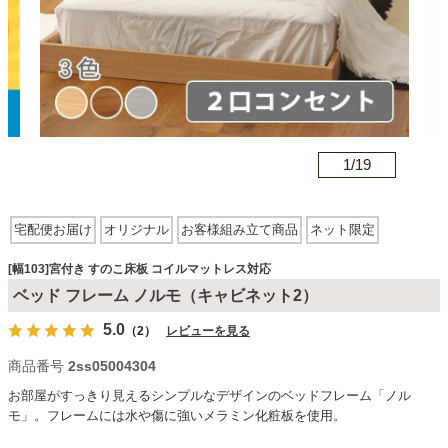
カテゴリから探す
ソファ
n
1/
19
テレビ台・リビング家具
宅配便お届け
オリジナル
お客様組み立て商品
ネット限定
コンセント有り
収納付き
宮付き
すのこ床板
ダイニングテーブル・セット
[幅103]宮付き すのこ床板 コイルマットレス対応
コイルマットレス対応
ベッド フレーム ノルモ（キャビネット2）
5.0
（2）
レビューを見る
椅子・チェア
商品番号
2ss05004304
お部屋がすっきり見えるシンプルなデザインのベッドフレーム「ノル
食器棚・キッチン収納
モ」。フレームには水や傷に強いメラミン化粧板を使用。