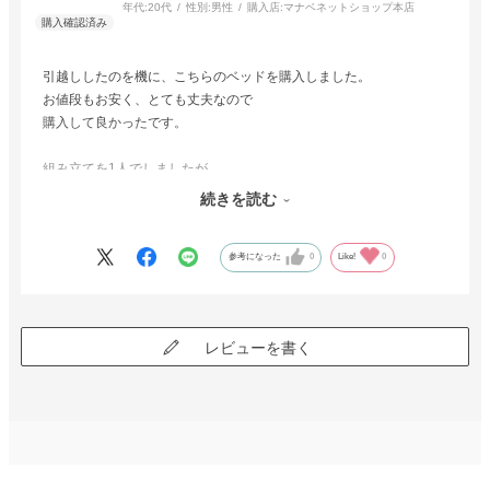
年代:
20代
性別:
男性
購入店:
マナベネットショップ本店
引越ししたのを機に、こちらのベッドを購入しました。
お値段もお安く、とても丈夫なので
購入して良かったです。
組み立てを1人でしましたが、
各パーツが重く2人でするのがベストかなと
続きを読む
思います。
参考になった
0
Like!
0
説明書も分かりにくかったですが
何とか組み立てれました！
レビューを書く