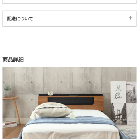
代表sku
家電・照明器具
配送について
2ss05004304
配送について
サイズ
インテリア雑貨
幅103×奥行210.5×高さ50.3(cm)
カラー
ガーデン
商品詳細
3色
素材
タワー
メラミン化粧板
機能
2口コンセント、すのこ床板、収納スペース
梱包サイズ
約107ｘ38.5ｘ9/103.5ｘ24.5ｘ13(cm)
梱包重量