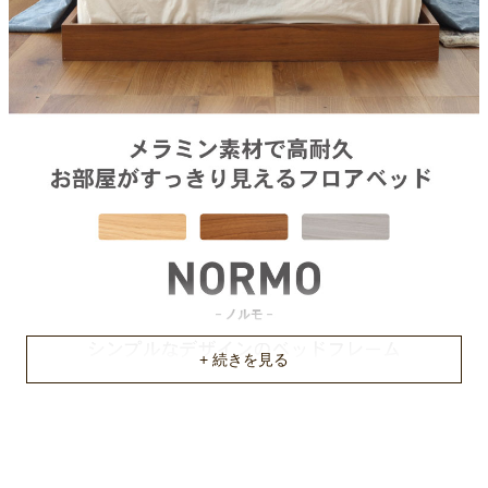
約16.6/12.2kg
商品重量
約15.7/11.2kg
原産国
中国
ご使用に関して
厚さ15cm以上のマットレスもしくはスプリングの入ったマット
レスをご使用ください
組立説明書(PDF)