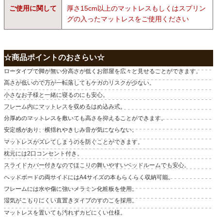
ご使用に関して
厚さ15cm以上のマットレスもしくはスプリン
グの入ったマットレスをご使用ください
☆商品ポイントのおさらい☆
ロータイプで脚が無い分高さが低くお部屋を広々と見せることができます。
高さが低いので万が一転落してもケガのリスクが少ない。
小さなお子様と一緒に寝るのにも安心。
フレーム内にマットレスを収めるはめ込み式。
分厚めのマットレスを敷いても高さを抑えることができます。
安定感があり、横揺れやきしみ音が気にならない。
マットレスがズレてしまうのを防ぐことができます。
枕元には2口コンセント付き。
スライドカバー付きなのでほこりの舞いやすいベッドルームでも安心。
ヘッドボードの両サイドにはA4サイズの本もらくらく収納可能。
フレームには水や傷に強いメラミン化粧板を使用。
湿気がこもりにくい直置きタイプのすのこを採用。
マットレスを置いても汚れずカビにくい仕様。