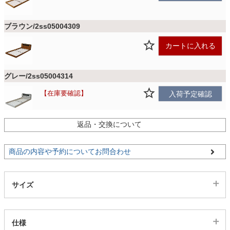
ファブリック
ブラウン/2ss05004309
カーテン
カートに入れる
ラグ
グレー/2ss05004314
在庫要確認
入荷予定確認
マット
返品・交換について
収納用品
商品の内容や予約についてお問合わせ
生活用品
サイズ
キッチン用品
仕様