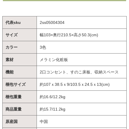
代表sku
2ss05004304
サイズ
幅103×奥行210.5×高さ50.3(cm)
カラー
3色
素材
メラミン化粧板
機能
2口コンセント、すのこ床板、収納スペース
梱包サイズ
約107ｘ38.5ｘ9/103.5ｘ24.5ｘ13(cm)
梱包重量
約16.6/12.2kg
商品重量
約15.7/11.2kg
原産国
中国