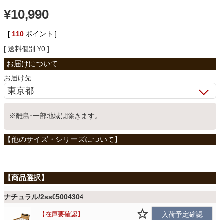
¥
10,990
ベッド
[
110
ポイント ]
送料個別
¥
0
収納家具
お届け先
学習机
※離島･一部地域は除きます。
ホームオフィス
こたつ
寝具
ナチュラル/2ss05004304
在庫要確認
入荷予定確認