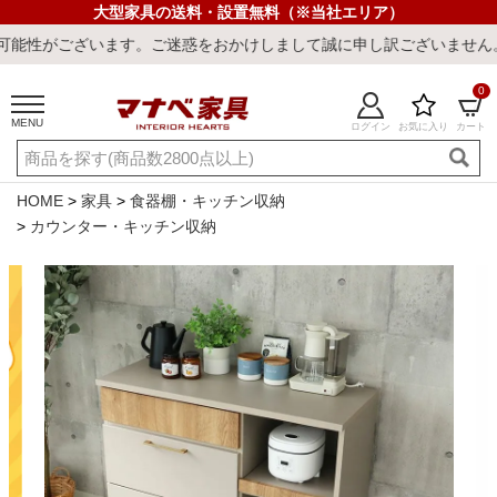
大型家具の送料・設置無料（※当社エリア）
。ご迷惑をおかけしまして誠に申し訳ございません。
0
MENU
ログイン
お気に入り
カート
ご利用ガイド
新規会員登録
店舗一覧
閲覧履歴
HOME
家具
食器棚・キッチン収納
カウンター・キッチン収納
よくある質問
キーワード・商品番号で探す
最短発送
冷感ラグ
冷感寝具
ワークデスク
ウィルトンラ