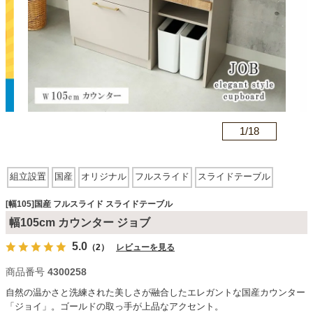
カテゴリから探す
ソファ
n
1/
18
テレビ台・リビング家具
組立設置
国産
オリジナル
フルスライド
スライドテーブル
ダイニングテーブル・セット
[幅105]国産 フルスライド スライドテーブル
幅105cm カウンター ジョブ
椅子・チェア
5.0
（2）
レビューを見る
商品番号
4300258
食器棚・キッチン収納
自然の温かさと洗練された美しさが融合したエレガントな国産カウンター
「ジョイ」。ゴールドの取っ手が上品なアクセント。