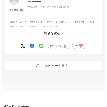
no name
年代:
30代
性別:
女性
購入店:
実店舗
店舗でみつけて買いました。色がとてもオシャレで取手のゴールド
も配色が良くて気に入ったので買いました！
使いやすさは予想通りいいです。安定感もあります。
続きを読む
欲を言えば、引き出しカウンターがあればなおいいですね。
参考になった
1
Like!
0
レビューを書く
HOME
Modern