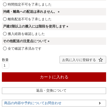
ファブリック
(
時間指定不可を了承しました
必
沖縄・離島への配送は承れません。
須
カーテン
(
離島配送不可を了承しました
)
必
戸建2階以上の搬入には階段を使用します
須
(
搬入経路を確認しました
ラグ
)
必
その他配送の注意点について
須
(
全て確認了承済みです
)
マット
必
須
お気に入りに登録する
)
収納用品
カートに入れる
生活用品
返品・交換について
キッチン用品
商品の内容や予約についてお問合わせ