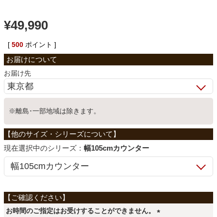
ベッド
¥
49,990
[
500
ポイント ]
収納家具
お届け先
学習机
※離島･一部地域は除きます。
ホームオフィス
シリーズ：
幅105cmカウンター
こたつ
寝具
お時間のご指定はお受けすることができません。