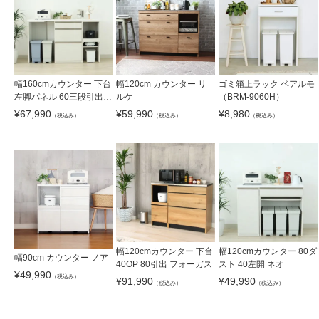
幅160cmカウンター 下台
幅120cm カウンター リ
ゴミ箱上ラック ベアルモ
左脚パネル 60三段引出 4
ルケ
（BRM-9060H）
0可動オープン ネオ
¥
67,990
¥
59,990
¥
8,980
（税込み）
（税込み）
（税込み）
幅120cmカウンター 下台
幅120cmカウンター 80ダ
幅90cm カウンター ノア
40OP 80引出 フォーガス
スト 40左開 ネオ
¥
49,990
（税込み）
¥
91,990
¥
49,990
（税込み）
（税込み）