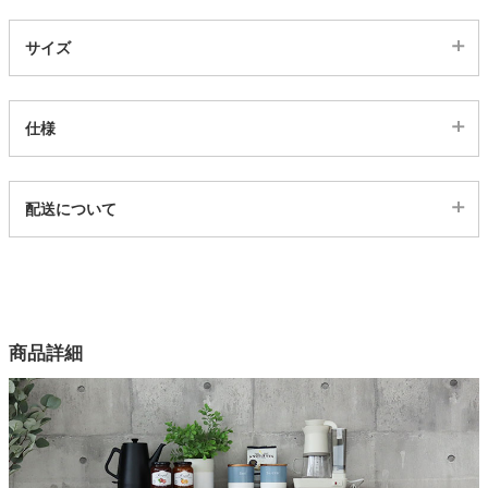
サイズ
家電・照明器具
インテリア雑貨
仕様
代表sku
ガーデン
配送について
4300258
配送について
サイズ
タワー
幅105×奥行44×高さ93(cm)
カラー
商品詳細
1色
天板
強化紙
前板