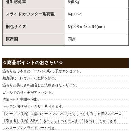
引出耐荷重
約8Kg
スライドカウンター耐荷重
約10Kg
梱包サイズ
約106ｘ45ｘ94(cm)
原産国
国産
☆商品ポイントのおさらい☆
温もりある木目とゴールドの取っ手がアクセント。
魅力的なエレガントな空間を演出。
温もりと美しさを融合した洗練されたデザイン。
ゴールドの取っ手がアクセント。
洗練された空間を演出。
キッチン周りがすっきりと片付きます。
【オープン収納】大型のオーブンレンジなどもしっかり置ける収納スペース。
【引き出し収納】3段の引き出しはすべて最大まで引き出すことができる
フルオープンスライドレール付き。