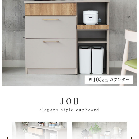
強化紙
構造部材
MDF
引出レール仕様
フルオープン
天板耐荷重
約50Kg
引出耐荷重
約8Kg
スライドカウンター耐荷重
約10Kg
梱包サイズ
約106ｘ45ｘ94(cm)