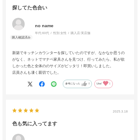
探してた色合い
no name
年代:
60代
性別:
女性
購入店:
実店舗
新築でキッチンカウンターを探していたのですが、なかなか思うの
がなく、ネットでマナペ家具さんを見つけ、行ってみたら、私が欲
しかった色と全体ののサイズがピッタリ！即買いしました。
店員さんも凄く親切でした。
参考になった
0
Like!
1
2025.3.18
色も気に入ってます