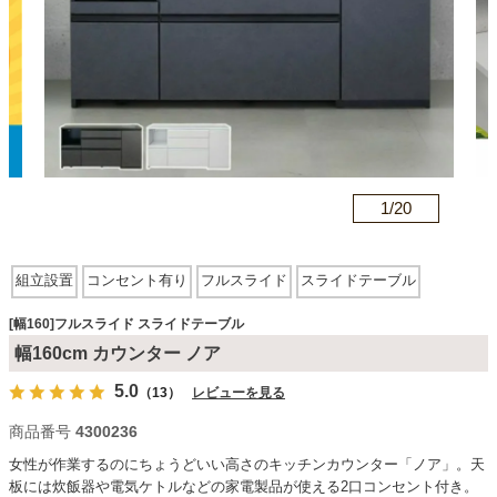
カテゴリから探す
ソファ
n
1/
20
テレビ台・リビング家具
組立設置
コンセント有り
フルスライド
スライドテーブル
ダイニングテーブル・セット
[幅160]フルスライド スライドテーブル
幅160cm カウンター ノア
椅子・チェア
5.0
（13）
レビューを見る
商品番号
4300236
食器棚・キッチン収納
女性が作業するのにちょうどいい高さのキッチンカウンター「ノア」。天
板には炊飯器や電気ケトルなどの家電製品が使える2口コンセント付き。