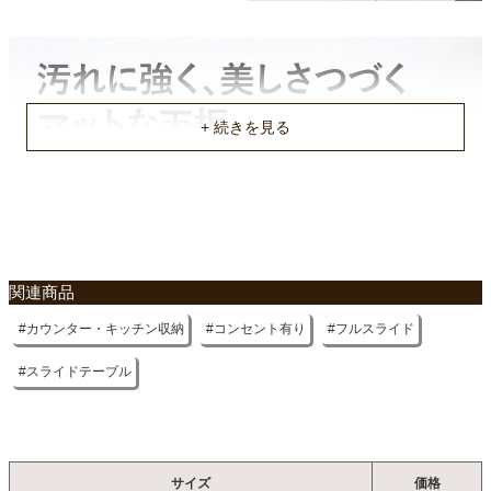
ソフトクローズレール
天板耐荷重
約50Kg
全段耐荷重
約10Kg
コンセント
不要家具のお引き取りに関して
天板右に2口、下台OP部に1口(1500wまで）
梱包サイズ
関連商品
約162ｘ50ｘ86(cm)
カウンター・キッチン収納
コンセント有り
フルスライド
梱包重量
約76kg
スライドテーブル
原産国
ベトナム
サイズ
価格