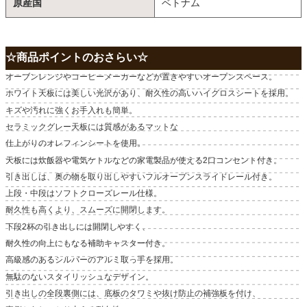
原産国
ベトナム
☆商品ポイントのおさらい☆
オーブンレンジやコーヒーメーカーなどが置きやすいオープンスペース。
ホワイト天板には美しい光沢があり、耐久性の高いハイグロスシートを採用。
キズや汚れに強くお手入れも簡単。
セラミックグレー天板には質感があるマットな
仕上がりのオレフィンシートを使用。
天板には炊飯器や電気ケトルなどの家電製品が使える2口コンセント付き。
引き出しは、奥の物を取り出しやすいフルオープンスライドレール付き。
上段・中段はソフトクローズレール仕様。
耐久性も高くより、スムーズに開閉します。
下段2杯の引き出しには開閉しやすく、
耐久性の向上にもなる補助キャスター付き。
高級感のあるシルバーのアルミ取っ手を採用。
無駄のないスタイリッシュなデザイン。
引き出しの全段裏側には、底板のタワミや抜け防止の補強板を付け、