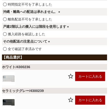
ファブリック
(
時間指定不可を了承しました
必
沖縄・離島への配送は承れません。
須
カーテン
(
離島配送不可を了承しました
)
必
戸建2階以上の搬入には階段を使用します
須
(
搬入経路を確認しました
ラグ
)
必
その他配送の注意点について
須
(
全て確認了承済みです
)
マット
必
須
)
ホワイト/4300236
収納用品
カートに入れる
生活用品
セラミックグレー/4300239
カートに入れる
キッチン用品