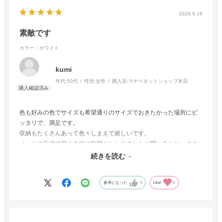
2026.6.16
素敵です
カラー：ホワイト
kumi
年代:
50代
性別:
女性
購入店:
マナベネットショップ本店
色も好みの色でサイズも希望通りのサイズでおきたかった場所にピ
ッタリで、満足です。
収納もたくさんあって色々しまえて嬉しいです。
メールの不達で届くまでに時間がかかりましたが問い合わせへのご
対応はとても早く、誠実にしていただけました。
続きを読む
ありがとうございます。
参考になった
0
Like!
0