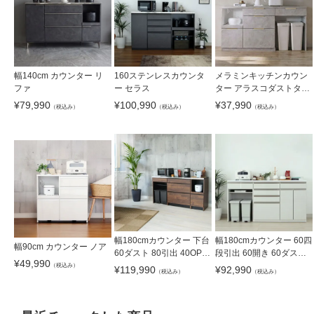
幅140cm カウンター リ
160ステンレスカウンタ
メラミンキッチンカウン
ファ
ー セラス
ター アラスコダストタイ
プ
¥
79,990
¥
100,990
¥
37,990
（税込み）
（税込み）
（税込み）
幅180cmカウンター 下台
幅180cmカウンター 60四
幅90cm カウンター ノア
60ダスト 80引出 40OP
段引出 60開き 60ダスト
¥
49,990
フォーガス
ネオ
（税込み）
¥
119,990
¥
92,990
（税込み）
（税込み）