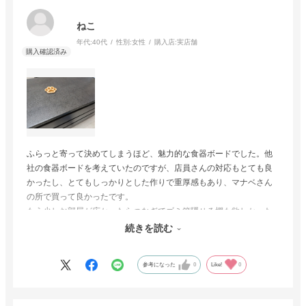
ねこ
年代:
40代
性別:
女性
購入店:
実店舗
ふらっと寄って決めてしまうほど、魅力的な食器ボードでした。他
社の食器ボードを考えていたのですが、店員さんの対応もとても良
かったし、とてもしっかりとした作りで重厚感もあり、マナベさん
の所で買って良かったです。
もう少しお部屋が広かったらつなぎでゴミ箱隠せる棚も欲しかった
のですが、予算的にも手が届かず諦めました、、。
続きを読む
毎日買ってよかったねって話が出るほどお気に入りです。
参考になった
0
Like!
0