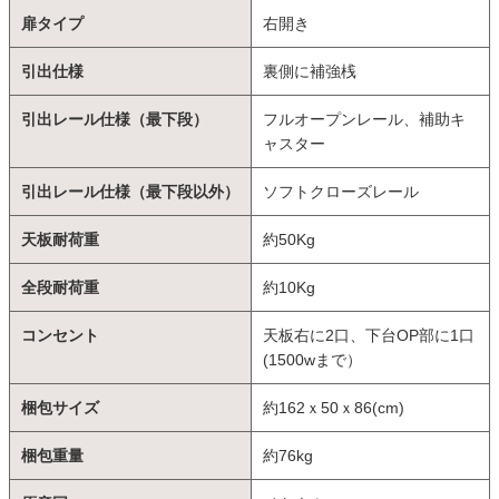
扉タイプ
右開き
引出仕様
裏側に補強桟
引出レール仕様（最下段）
フルオープンレール、補助キ
ャスター
引出レール仕様（最下段以外）
ソフトクローズレール
天板耐荷重
約50Kg
全段耐荷重
約10Kg
コンセント
天板右に2口、下台OP部に1口
(1500wまで）
梱包サイズ
約162ｘ50ｘ86(cm)
梱包重量
約76kg