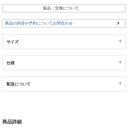
返品・交換について
家電・照明器具
商品の内容や予約についてお問合わせ
インテリア雑貨
サイズ
ガーデン
仕様
タワー
代表sku
配送について
4300236
配送について
サイズ
幅160×奥行48.3×高さ85.3(cm)
カラー
商品詳細
2色