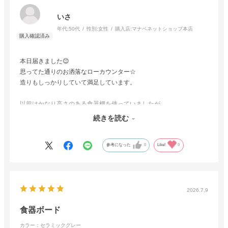
いさ
年代:
50代
性別:
女性
購入店:
マナベネットショップ本店
本日届きました😊
思ってた通りのお洒落なローカウンター☆
造りもしっかりしていて満足しています。
以前はかなり高さのある食器棚を使っていましたが、
此方の品は収納抜群で、全ての食器が収まりました☆
続きを読む
本当に良いお買い物ができました✨
参考になった
0
Like!
0
配送の方も迅速丁寧で
マナベ家具さんで購入して良かったです☆
2026.7.9
食器ボード
カラー：セラミックグレー