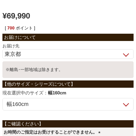
ベッド
¥
69,990
[
700
ポイント ]
収納家具
お届け先
学習机
※離島･一部地域は除きます。
ホームオフィス
サイズ：
幅160cm
こたつ
寝具
お時間のご指定はお受けすることができません。