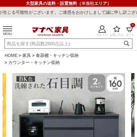
大型家具の送料・設置無料（※当社エリア）
ます。ご迷惑をおかけしまして誠に申し訳ございません。
0
MENU
ログイン
お気に入り
カート
ご利用ガイド
新規会員登録
店舗一覧
閲覧履歴
HOME
家具
食器棚・キッチン収納
カウンター・キッチン収納
よくある質問
キーワード・商品番号で探す
最短発送
冷感ラグ
冷感寝具
ワークデスク
ウィルトンラ