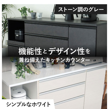
天板
ホワイト：ハイグロスシート、グレー：オレフィンシート
前板
ホワイト：ハイグロスシート、グレー：強化紙
構造部材
MDF
扉タイプ
右開き
引出仕様
裏側に補強桟
引出レール仕様（最下段）
フルオープンレール、補助キャスター
引出レール仕様（最下段以外）