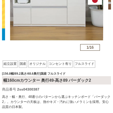
カテゴリから探す
ソファ
n
1/
16
テレビ台・リビング家具
組立設置
国産
オリジナル
コンセント有り
フルスライド
ダイニングテーブル・セット
[156.8幅/89.2高さ/48.6奥行]国産 フルスライド
幅160cmカウンター 奥行49-高さ89 バーダック2
椅子・チェア
商品番号
2ss04300387
高さ・幅・奥行、48通りのパターンから選ぶキッチンボード「バーダック
2」。カウンターの天板は、熱やキズ・汚れに強いメラミンを採用。安心
食器棚・キッチン収納
品質の日本製。