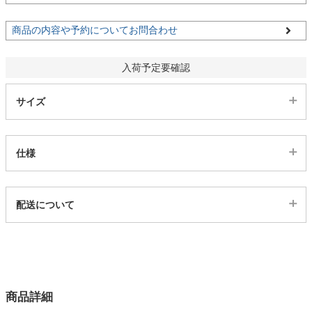
商品の内容や予約についてお問合わせ
家電・照明器具
入荷予定要確認
インテリア雑貨
サイズ
ガーデン
仕様
タワー
代表sku
配送について
2ss04300387
配送について
サイズ
幅156.8×奥行48.6×高さ89.2(cm)
カラー
商品詳細
1色