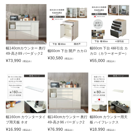
幅140cmカウンター 奥行
幅60cm 下台 4杯引出 カ
幅60cm 下台 開戸 カカロ
49-高さ89 バーダック2
カロ（カラーオーダー）
¥
30,580
（税込み）
¥
73,990
¥
55,000
（税込み）
（税込み）
幅160cm カウンタータイ
幅140cmカウンター 奥行
幅80cm カウンター用天
プ用天板 ネオ
49-高さ96 バーダック2
板 ハイフレックス
¥
16,990
¥
76,990
¥
18,990
（税込み）
（税込み）
（税込み）