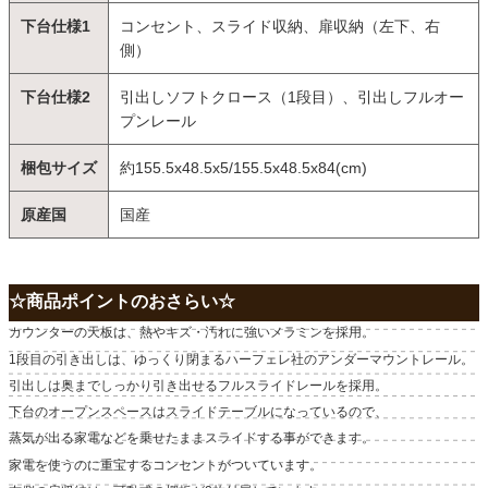
下台仕様1
コンセント、スライド収納、扉収納（左下、右
側）
下台仕様2
引出しソフトクロース（1段目）、引出しフルオー
プンレール
梱包サイズ
約155.5x48.5x5/155.5x48.5x84(cm)
原産国
国産
☆商品ポイントのおさらい☆
カウンターの天板は、熱やキズ・汚れに強いメラミンを採用。
1段目の引き出しは、ゆっくり閉まるハーフェレ社のアンダーマウントレール。
引出しは奥までしっかり引き出せるフルスライドレールを採用。
下台のオープンスペースはスライドテーブルになっているので、
蒸気が出る家電などを乗せたままスライドする事ができます。
家電を使うのに重宝するコンセントがついています。