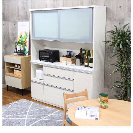
天板仕様
メラミン天板
下台仕様1
コンセント、スライド収納、扉収納（左下、右側）
下台仕様2
引出しソフトクロース（1段目）、引出しフルオープンレール
梱包サイズ
約155.5x48.5x5/155.5x48.5x84(cm)
原産国
国産