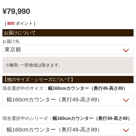
¥
79,990
ベッド
[
800
ポイント ]
収納家具
お届け先
学習机
※離島･一部地域は除きます。
ホームオフィス
サイズ：
幅160cmカウンター（奥行49-高さ89）
こたつ
寝具
シリーズ：
幅160cmカウンター（奥行49-高さ89）