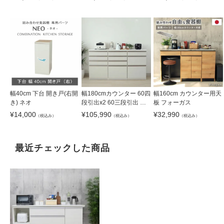
幅40cm 下台 開き戸(右開
幅180cmカウンター 60四
幅160cm カウンター用天
き) ネオ
段引出x2 60三段引出 ネ
板 フォーガス
オ
¥
14,000
¥
105,990
¥
32,990
（税込み）
（税込み）
（税込み）
最近チェックした商品