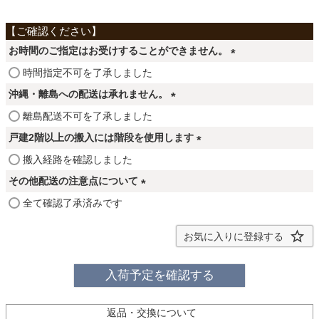
ファブリック
お時間のご指定はお受けすることができません。
カーテン
(
時間指定不可を了承しました
必
沖縄・離島への配送は承れません。
ラグ
須
(
離島配送不可を了承しました
)
必
戸建2階以上の搬入には階段を使用します
須
マット
(
搬入経路を確認しました
)
必
その他配送の注意点について
須
(
収納用品
全て確認了承済みです
)
必
須
お気に入りに登録する
)
生活用品
入荷予定を確認する
キッチン用品
返品・交換について