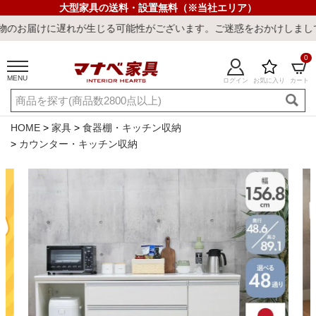
大型家具の送料・設置無料（※当社エリア）
が生じる可能性がございます。ご迷惑をおかけしまして誠に申し訳ござ
0
MENU
ログイン
お気に入り
カート
ご利用ガイド
新規会員登録
店舗一覧
閲覧履歴
HOME
家具
食器棚・キッチン収納
カウンター・キッチン収納
よくある質問
キーワード・商品番号で探す
最短発送
冷感ラグ
冷感寝具
ワークデスク
ウィルトンラ