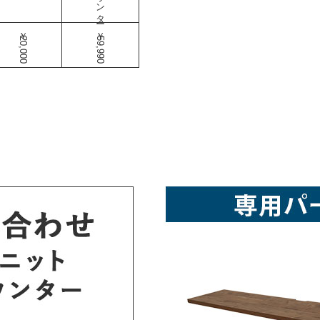
￥20,000
￥59,990