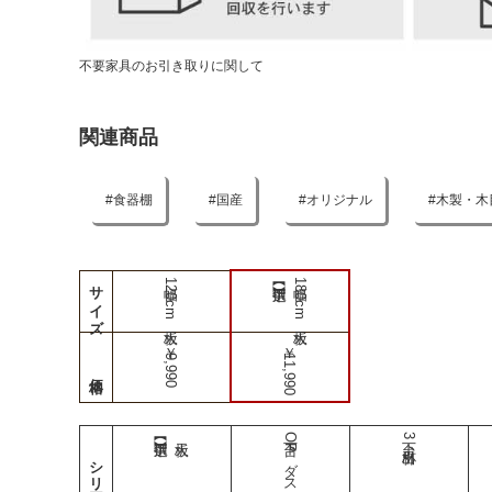
不要家具のお引き取りに関して
関連商品
食器棚
国産
オリジナル
木製・木
サイズ
幅120cm天板
幅180cm天板
￥9,990
￥11,990
下台OPダスト
下台3杯引出
シリーズ