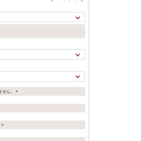
ません。
(
2/
16
必
須
)
す
(
必