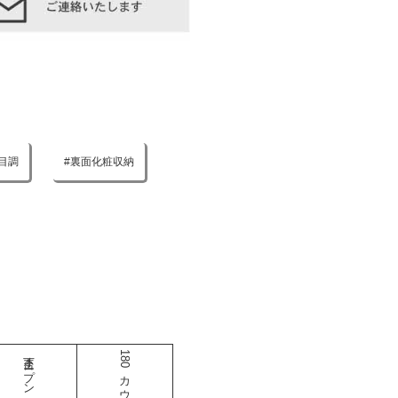
目調
裏面化粧収納
下台オープン
180カウンター