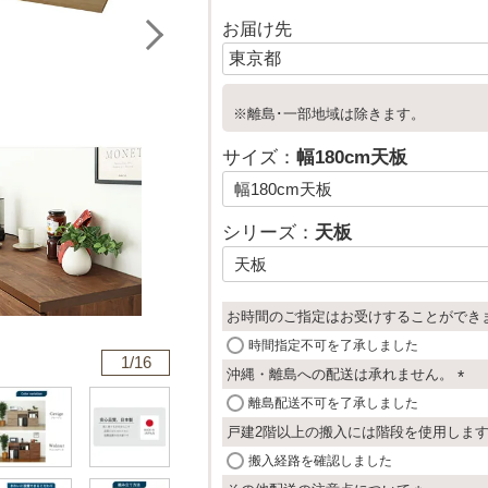
お届け先
※離島･一部地域は除きます。
サイズ：
幅180cm天板
シリーズ：
天板
お時間のご指定はお受けすることができ
時間指定不可を了承しました
1/
16
沖縄・離島への配送は承れません。
(
離島配送不可を了承しました
必
戸建2階以上の搬入には階段を使用しま
須
搬入経路を確認しました
)