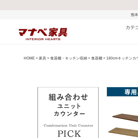
熊本県で発生した地震およ
カテ
HOME
家具
食器棚・キッチン収納
食器棚
180cmキッチン