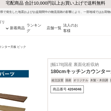
びお盆期間中の物流混雑の影響により、一部地域ではお荷物のお届けに遅れが生じ
ゴリ
ランキン
法人のお
新着商品
店舗一覧
グ
客様
カウンター天板 ピック
[幅178]国産 裏面化粧収納
180cmキッチンカウンター
組立設置
国産
オリジナル
木製・木目調
商品番号
4204046