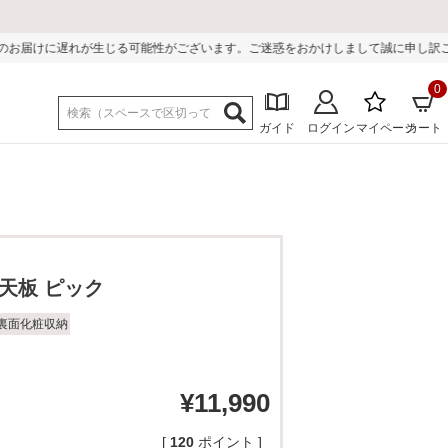
る可能性がございます。ご迷惑をおかけしまして誠に申し訳ございません。
0
ガイド
ログイン
マイページ
カート
天板 ピック
裏面化粧収納
¥
11,990
[
120
ポイント ]