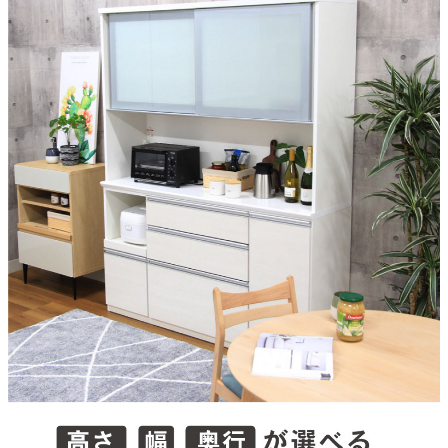
天板仕様
メラミン天板
上台仕様
コンセント1ヶ所、可動式棚板、アルミレール、モイス
下台仕様1
コンセント1ヶ所、スライド収納、扉収納
下台仕様2
引出しソフトクロース（1段目）、引出しフルオープンレール
梱包サイズ
約116.5x45x89.5/116.5x45x95.5(cm)
原産国
国産
搬入に関して
上下分割で搬入ができます。