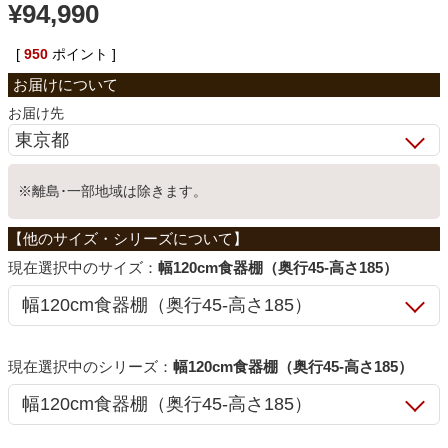
¥
94,990
ベッド
[
950
ポイント ]
収納家具
お届け先
学習机
※離島･一部地域は除きます。
ホームオフィス
サイズ：
幅120cm食器棚（奥行45-高さ185）
こたつ
シリーズ：
幅120cm食器棚（奥行45-高さ185）
寝具