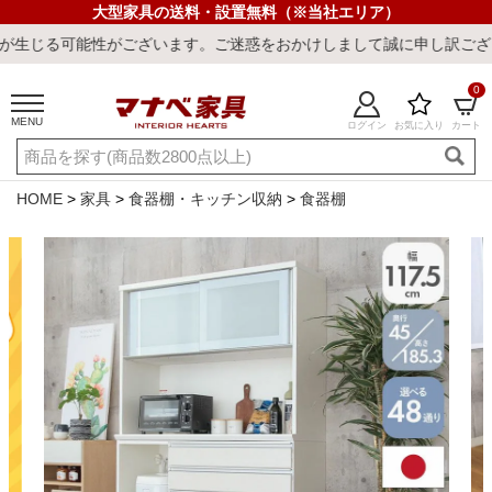
大型家具の送料・設置無料（※当社エリア）
ざいます。ご迷惑をおかけしまして誠に申し訳ございません。
0
MENU
ログイン
お気に入り
カート
ご利用ガイド
新規会員登録
店舗一覧
閲覧履歴
HOME
家具
食器棚・キッチン収納
食器棚
よくある質問
キーワード・商品番号で探す
最短発送
冷感ラグ
冷感寝具
ワークデスク
ウィルトンラ