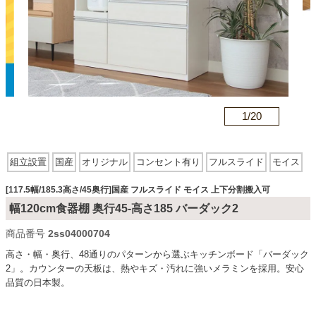
カテゴリから探す
ソファ
n
1/
20
テレビ台・リビング家具
組立設置
国産
オリジナル
コンセント有り
フルスライド
モイス
上下分割搬入可
ダイニングテーブル・セット
[117.5幅/185.3高さ/45奥行]国産 フルスライド モイス 上下分割搬入可
幅120cm食器棚 奥行45-高さ185 バーダック2
商品番号
2ss04000704
椅子・チェア
高さ・幅・奥行、48通りのパターンから選ぶキッチンボード「バーダック
2」。カウンターの天板は、熱やキズ・汚れに強いメラミンを採用。安心
品質の日本製。
食器棚・キッチン収納