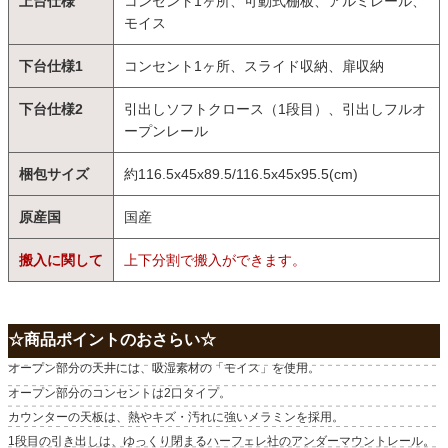
上台仕様
コンセント1ヶ所、可動式棚板、アルミレール、
モイス
下台仕様1
コンセント1ヶ所、スライド収納、扉収納
下台仕様2
引出しソフトクロース（1段目）、引出しフルオ
ープンレール
梱包サイズ
約116.5x45x89.5/116.5x45x95.5(cm)
原産国
国産
搬入に関して
上下分割で搬入ができます。
☆商品ポイントのおさらい☆
オープン部分の天井には、吸湿素材の「モイス」を使用。
オープン部分のコンセントは2口タイプ。
カウンターの天板は、熱やキズ・汚れに強いメラミンを採用。
1段目の引き出しは、ゆっくり閉まるハーフェレ社のアンダーマウントレール。