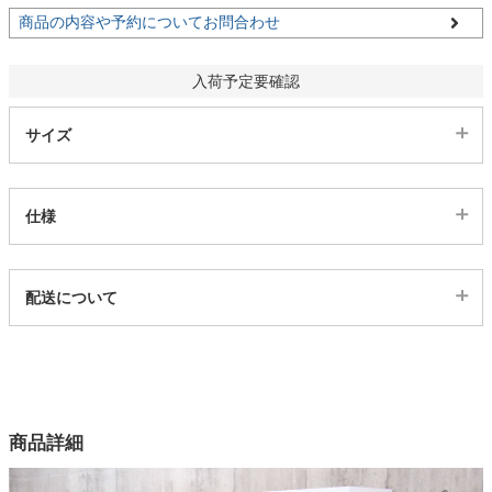
商品の内容や予約についてお問合わせ
家電・照明器具
入荷予定要確認
インテリア雑貨
サイズ
ガーデン
仕様
タワー
代表sku
配送について
2ss04000704
配送について
サイズ
幅117.5×奥行45×高さ185.3(cm)
カラー
商品詳細
1色