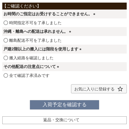
ファブリック
お時間のご指定はお受けすることができません。
カーテン
(
時間指定不可を了承しました
必
沖縄・離島への配送は承れません。
須
(
離島配送不可を了承しました
ラグ
)
必
戸建2階以上の搬入には階段を使用します
須
(
搬入経路を確認しました
)
マット
必
その他配送の注意点について
須
(
全て確認了承済みです
)
必
収納用品
須
お気に入りに登録する
)
生活用品
入荷予定を確認する
返品・交換について
キッチン用品