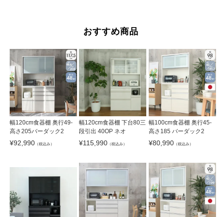
おすすめ商品
幅120cm食器棚 奥行49-
幅120cm食器棚 下台80三
幅100cm食器棚 奥行45-
高さ205バーダック2
段引出 40OP ネオ
高さ185 バーダック2
¥
92,990
¥
115,990
¥
80,990
（税込み）
（税込み）
（税込み）