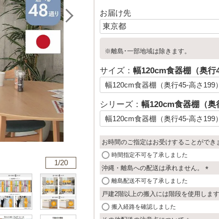
お届け先
※離島･一部地域は除きます。
サイズ：
幅120cm食器棚（奥行4
シリーズ：
幅120cm食器棚（奥行
お時間のご指定はお受けすることができ
時間指定不可を了承しました
1/
20
沖縄・離島への配送は承れません。
(
離島配送不可を了承しました
必
戸建2階以上の搬入には階段を使用しま
須
搬入経路を確認しました
)