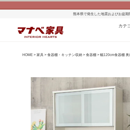
熊本県で発生した地震およびお盆期間中の物流混雑の影響によ
カテ
HOME
家具
食器棚・キッチン収納
食器棚
幅120cm食器棚 奥