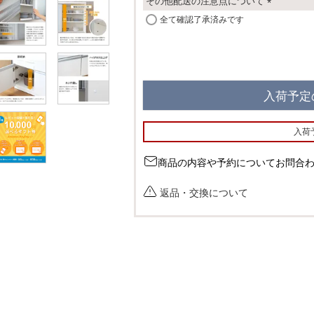
その他配送の注意点について
(
全て確認了承済みです
必
須
)
入荷予定
入荷
商品の内容や予約についてお問合
返品・交換について