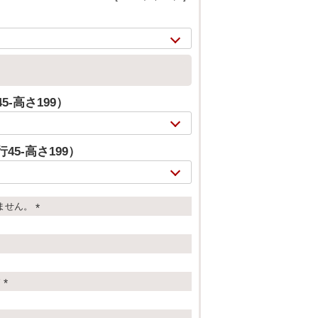
5-高さ199）
45-高さ199）
ません。
(
2/
20
必
須
)
す
(
必