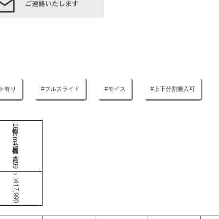
ト有り
フルスライド
モイス
上下分割搬入可
幅160cm食器棚（奥行45-高さ199）
￥117,990