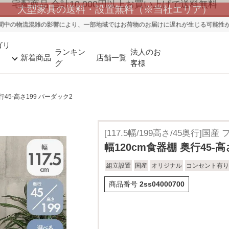
大型家具の送料・設置無料（※当社エリア）
り、一部地域ではお荷物のお届けに遅れが生じる可能性がございます。ご迷惑をお
ゴリ
ランキン
法人のお
新着商品
店舗一覧
グ
客様
行45-高さ199 バーダック2
[117.5幅/199高さ/45奥行]
幅120cm食器棚 奥行45-高
組立設置
国産
オリジナル
コンセント有り
商品番号
2ss04000700