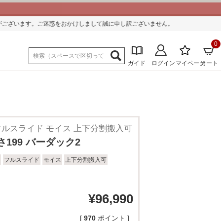
かけしまして誠に申し訳ございません。
0
ガイド
ログイン
マイページ
カート
国産 フルスライド モイス 上下分割搬入可
さ199 バーダック2
フルスライド
モイス
上下分割搬入可
¥
96,990
[
970
ポイント ]