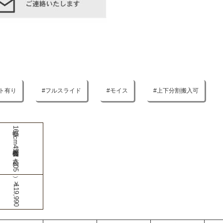
ト有り
フルスライド
モイス
上下分割搬入可
幅160cm食器棚（奥行45-高さ205）
￥119,990