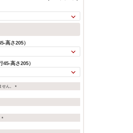
5-高さ205）
45-高さ205）
ません。
(
2/
20
必
須
)
す
(
必