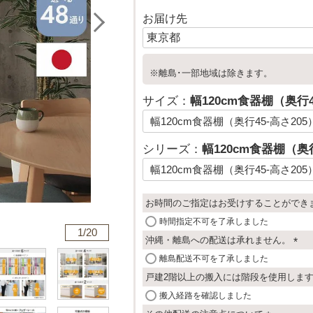
お届け先
※離島･一部地域は除きます。
サイズ：
幅120cm食器棚（奥行4
シリーズ：
幅120cm食器棚（奥行
お時間のご指定はお受けすることができ
時間指定不可を了承しました
1/
20
沖縄・離島への配送は承れません。
(
離島配送不可を了承しました
必
戸建2階以上の搬入には階段を使用しま
須
搬入経路を確認しました
)