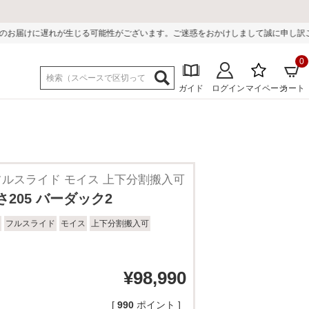
能性がございます。ご迷惑をおかけしまして誠に申し訳ございません。
0
ガイド
ログイン
マイページ
カート
国産 フルスライド モイス 上下分割搬入可
さ205 バーダック2
フルスライド
モイス
上下分割搬入可
¥
98,990
[
990
ポイント ]