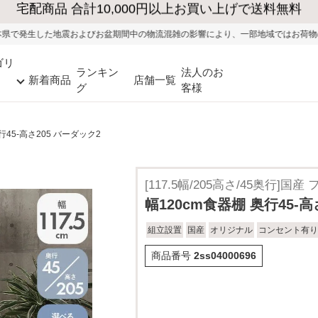
大型家具の送料・設置無料（※当社エリア）
お盆期間中の物流混雑の影響により、一部地域ではお荷物のお届けに遅れが生じる可
ゴリ
ランキン
法人のお
新着商品
店舗一覧
グ
客様
行45-高さ205 バーダック2
[117.5幅/205高さ/45奥行]
幅120cm食器棚 奥行45-高
組立設置
国産
オリジナル
コンセント有り
商品番号
2ss04000696