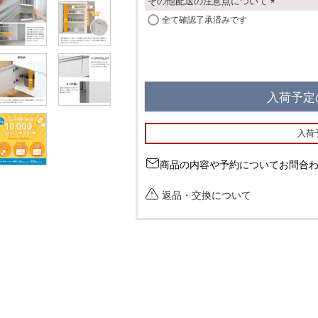
その他配送の注意点について
(
全て確認了承済みです
必
須
)
入荷予定
入荷
商品の内容や予約についてお問合
返品・交換について