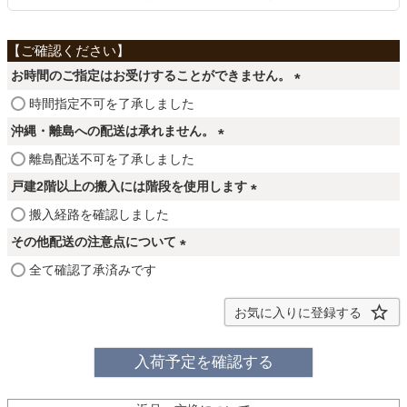
ファブリック
カーテン
お時間のご指定はお受けすることができません。
(
時間指定不可を了承しました
必
ラグ
沖縄・離島への配送は承れません。
須
(
離島配送不可を了承しました
)
必
戸建2階以上の搬入には階段を使用します
マット
須
(
搬入経路を確認しました
)
必
その他配送の注意点について
須
収納用品
(
全て確認了承済みです
)
必
須
お気に入りに登録する
生活用品
)
入荷予定を確認する
キッチン用品