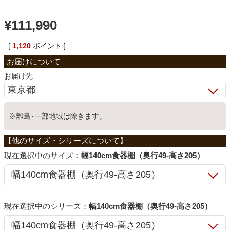
ベッド
¥
111,990
[
1,120
ポイント ]
収納家具
お届け先
学習机
※離島･一部地域は除きます。
ホームオフィス
サイズ：
幅140cm食器棚（奥行49-高さ205）
こたつ
寝具
シリーズ：
幅140cm食器棚（奥行49-高さ205）