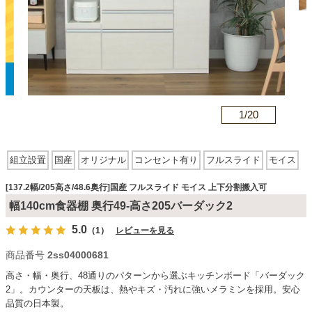
カテゴリから探す
ソファ
n
1/
20
テレビ台・リビング家具
組立設置
国産
オリジナル
コンセント有り
フルスライド
モイス
上下分割搬入可
ダイニングテーブル・セット
[137.2幅/205高さ/48.6奥行]国産 フルスライド モイス 上下分割搬入可
幅140cm食器棚 奥行49-高さ205バーダック2
5.0
（1）
レビューを見る
椅子・チェア
商品番号
2ss04000681
高さ・幅・奥行、48通りのパターンから選ぶキッチンボード「バーダック
食器棚・キッチン収納
2」。カウンターの天板は、熱やキズ・汚れに強いメラミンを採用。安心
品質の日本製。