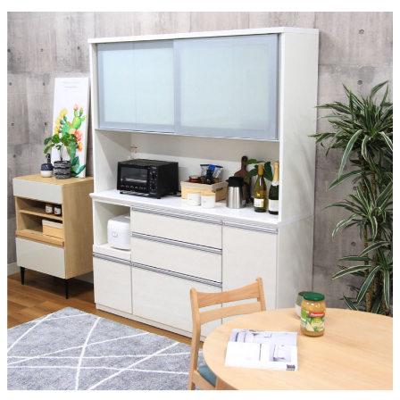
1色
天板仕様
メラミン天板
上台仕様
コンセント2ヶ所、可動式棚板、アルミレール、モイス
下台仕様1
コンセント1ヶ所、スライド収納、扉収納、可動式棚板
下台仕様2
引出しソフトクロース（1段目）、引出しフルオープンレール
梱包サイズ
約139.5x48.5x109.5/139.5x48.5x95.5(cm)
原産国
国産
搬入に関して