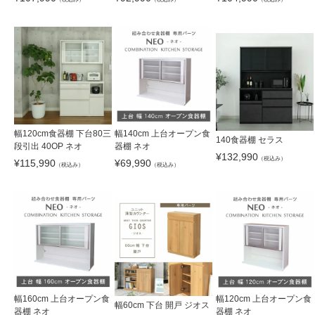
幅120cm食器棚 下台80三
幅140cm 上台オープン食
140食器棚 セラス
段引出 40OP ネオ
器棚 ネオ
¥
132,990
（税込み）
¥
115,990
¥
69,990
（税込み）
（税込み）
幅160cm 上台オープン食
幅120cm 上台オープン食
幅60cm 下台 開戸 ジオス
器棚 ネオ
器棚 ネオ