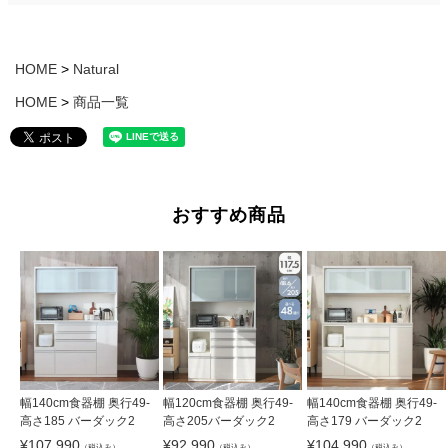
HOME
Natural
HOME
商品一覧
おすすめ商品
幅140cm食器棚 奥行49-
幅120cm食器棚 奥行49-
幅140cm食器棚 奥行49-
高さ185 バーダック2
高さ205バーダック2
高さ179 バーダック2
¥
107,990
¥
92,990
¥
104,990
（税込み）
（税込み）
（税込み）