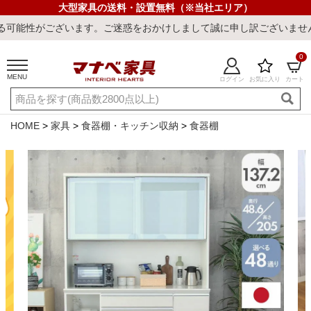
大型家具の送料・設置無料（※当社エリア）
す。ご迷惑をおかけしまして誠に申し訳ございません。
0
MENU
ログイン
お気に入り
カート
ご利用ガイド
新規会員登録
店舗一覧
閲覧履歴
HOME
家具
食器棚・キッチン収納
食器棚
よくある質問
キーワード・商品番号で探す
最短発送
冷感ラグ
冷感寝具
ワークデスク
ウィルトンラ