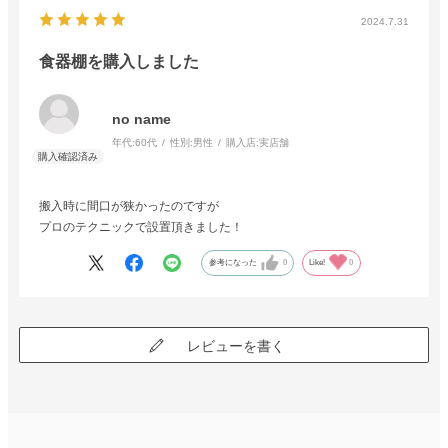
2024.7.31
食器棚を購入しました
no name
年代:
60代
性別:
男性
購入店:
実店舗
搬入時に間口が狭かったのですが
プロのテクニックで設置頂きました！
参考になった
0
Like!
0
レビューを書く