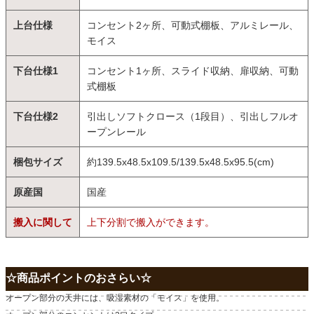
上台仕様
コンセント2ヶ所、可動式棚板、アルミレール、
モイス
下台仕様1
コンセント1ヶ所、スライド収納、扉収納、可動
式棚板
下台仕様2
引出しソフトクロース（1段目）、引出しフルオ
ープンレール
梱包サイズ
約139.5x48.5x109.5/139.5x48.5x95.5(cm)
原産国
国産
搬入に関して
上下分割で搬入ができます。
☆商品ポイントのおさらい☆
オープン部分の天井には、吸湿素材の「モイス」を使用。