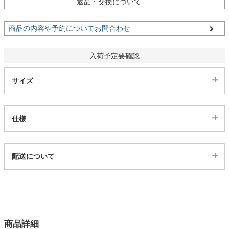
返品・交換について
家電・照明器具
商品の内容や予約についてお問合わせ
入荷予定要確認
インテリア雑貨
サイズ
ガーデン
仕様
タワー
代表sku
配送について
2ss04000681
配送について
サイズ
幅137.2×奥行48.6×高さ205(cm)
カラー
商品詳細