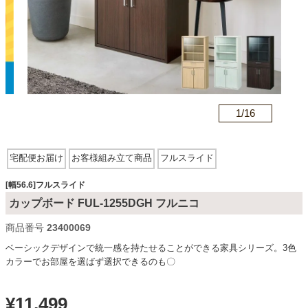
カテゴリから探す
ソファ
n
1/
16
テレビ台・リビング家具
宅配便お届け
お客様組み立て商品
フルスライド
ダイニングテーブル・セット
[幅56.6]フルスライド
カップボード FUL-1255DGH フルニコ
商品番号
23400069
椅子・チェア
ベーシックデザインで統一感を持たせることができる家具シリーズ。3色
カラーでお部屋を選ばず選択できるのも〇
食器棚・キッチン収納
¥
11,499