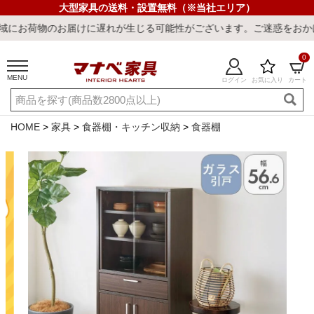
大型家具の送料・設置無料（※当社エリア）
のお届けに遅れが生じる可能性がございます。ご迷惑をおかけしまして
0
MENU
ログイン
お気に入り
カート
ご利用ガイド
新規会員登録
店舗一覧
閲覧履歴
HOME
家具
食器棚・キッチン収納
食器棚
よくある質問
キーワード・商品番号で探す
最短発送
冷感ラグ
冷感寝具
ワークデスク
ウィルトンラ