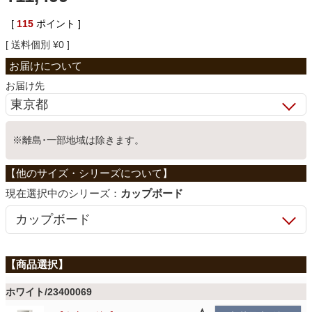
ベッド
[
115
ポイント ]
送料個別
¥
0
収納家具
お届け先
学習机
※離島･一部地域は除きます。
ホームオフィス
シリーズ：
カップボード
こたつ
寝具
ホワイト/23400069