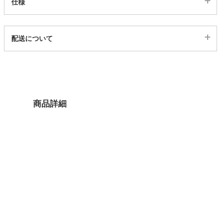
仕様
家電・照明器具
代表sku
配送について
23400069
配送について
インテリア雑貨
サイズ
幅56.6×奥行29.5×高さ119(cm)
ガーデン
カラー
商品詳細
3色
タワー
本体素材
プリント紙化粧繊維板
取っ手素材
亜鉛合金
天板耐荷重
約10kg