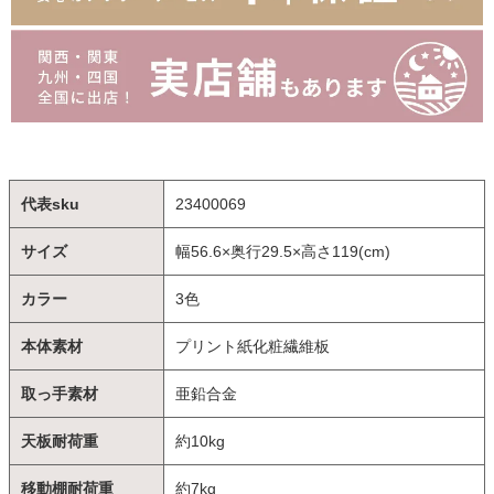
代表sku
23400069
サイズ
幅56.6×奥行29.5×高さ119(cm)
カラー
3色
本体素材
プリント紙化粧繊維板
取っ手素材
亜鉛合金
天板耐荷重
約10kg
移動棚耐荷重
約7kg