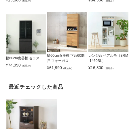
（税込み）
（税込み）
幅60cm食器棚 下台60開
レンジ台 ベアルモ（BRM
幅80cm食器棚 セラス
戸 フォーガス
-1460SL）
¥
74,990
（税込み）
¥
61,990
¥
16,800
（税込み）
（税込み）
最近チェックした商品