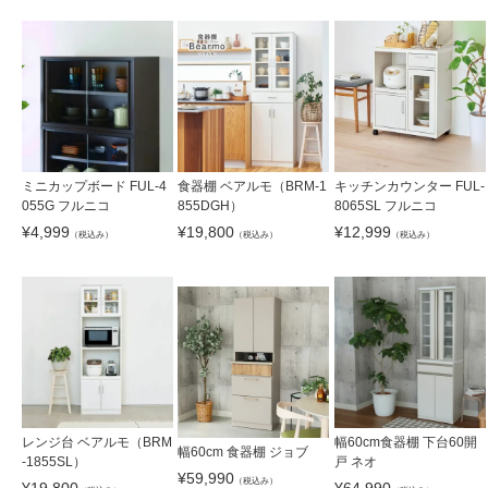
ミニカップボード FUL-4
食器棚 ベアルモ（BRM-1
キッチンカウンター FUL-
055G フルニコ
855DGH）
8065SL フルニコ
¥
4,999
¥
19,800
¥
12,999
（税込み）
（税込み）
（税込み）
レンジ台 ベアルモ（BRM
幅60cm食器棚 下台60開
幅60cm 食器棚 ジョブ
-1855SL）
戸 ネオ
¥
59,990
（税込み）
¥
19,800
¥
64,990