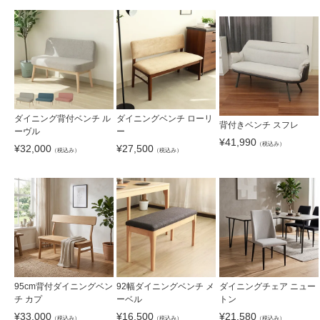
ダイニング背付ベンチ ル
ダイニングベンチ ローリ
背付きベンチ スフレ
ーヴル
ー
¥
41,990
（税込み）
¥
32,000
¥
27,500
（税込み）
（税込み）
95cm背付ダイニングベン
92幅ダイニングベンチ メ
ダイニングチェア ニュー
チ カプ
ーベル
トン
¥
33,000
¥
16,500
¥
21,580
（税込み）
（税込み）
（税込み）