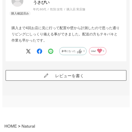
うさぴい
年代:
60代
性別:
女性
購入店:
実店舗
購入まで4回お店に見に行って配置や壁から計測したので思った通り
リビングにしっくり備える事ができました。配送の方もテキパキと
作業も早かったです。
参考になった
0
Like!
0
レビューを書く
HOME
Natural