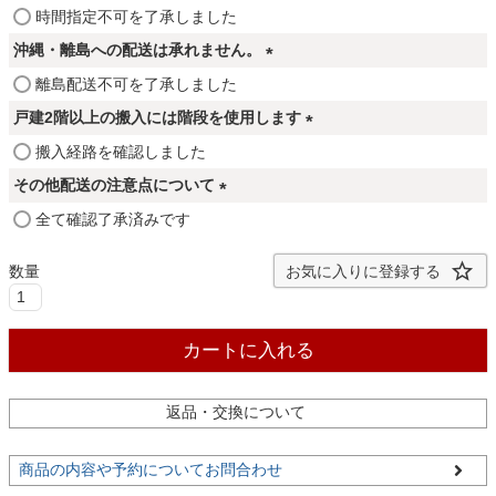
ファブリック
(
時間指定不可を了承しました
必
沖縄・離島への配送は承れません。
須
カーテン
(
離島配送不可を了承しました
)
必
戸建2階以上の搬入には階段を使用します
須
(
搬入経路を確認しました
)
ラグ
必
その他配送の注意点について
須
(
全て確認了承済みです
)
マット
必
須
お気に入りに登録する
)
収納用品
カートに入れる
生活用品
返品・交換について
キッチン用品
商品の内容や予約についてお問合わせ