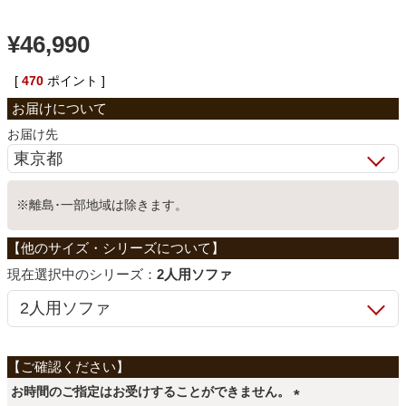
ベッド
¥
46,990
[
470
ポイント ]
収納家具
お届け先
学習机
※離島･一部地域は除きます。
ホームオフィス
シリーズ：
2人用ソファ
こたつ
寝具
お時間のご指定はお受けすることができません。