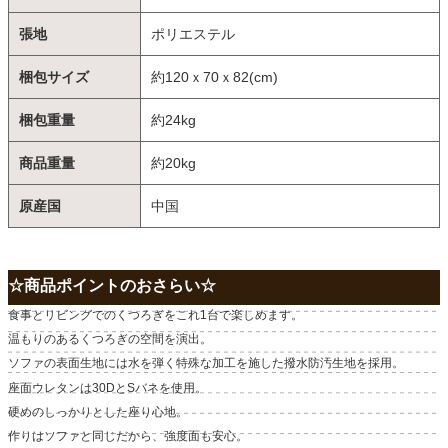
張地
ポリエステル
梱包サイズ
約120ｘ70ｘ82(cm)
梱包重量
約24kg
商品重量
約20kg
原産国
中国
☆商品ポイントのおさらい☆
食事とリビングでのくつろぎをこれ1台で楽しめます。
温もりのあるくつろぎの空間を演出。
ソファの表面生地には水を弾く特殊な加工を施した撥水防汚生地を採用。
座面ウレタンは30DとSバネを使用。
硬めのしっかりとした座り心地。
作りはソファと同じだから、強度面も安心。