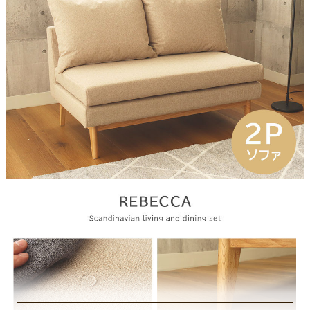
ポリエステル
梱包サイズ
約120ｘ70ｘ82(cm)
梱包重量
約24kg
商品重量
約20kg
原産国
中国