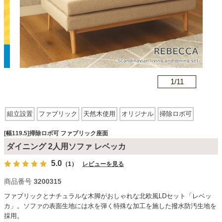
カテゴリから探す
ソファ
n
1/
11
テレビ台・リビング家具
組立設置
ファブリック
天然木使用
オリジナル
掃除ロボ可
アーム無
ファブリック座面
木脚
背付きベンチ
ダイニングテーブル・セット
[幅119.5]掃除ロボ可 ファブリック座面
ダイニング 2人用ソファ レベッカ
5.0
（1）
レビューを見る
椅子・チェア
商品番号
3200315
ファブリックとナチュラルな木脚がおしゃれな北欧風LDセット「レベッ
食器棚・キッチン収納
カ」。ソファの表面生地には水を弾く特殊な加工を施した撥水防汚生地を
採用。