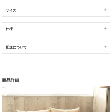
サイズ
家電・照明器具
仕様
インテリア雑貨
代表sku
ガーデン
配送について
3200315
配送について
サイズ
タワー
幅119.5×奥行71×高さ66(cm)
カラー
商品詳細
1色
脚
天然木
張地