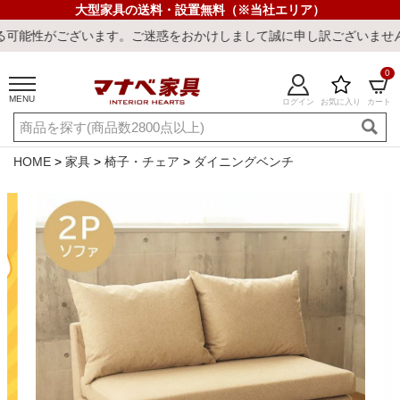
大型家具の送料・設置無料（※当社エリア）
ます。ご迷惑をおかけしまして誠に申し訳ございません。
0
MENU
ログイン
お気に入り
カート
ご利用ガイド
新規会員登録
店舗一覧
閲覧履歴
HOME
家具
椅子・チェア
ダイニングベンチ
よくある質問
キーワード・商品番号で探す
最短発送
冷感ラグ
冷感寝具
ワークデスク
ウィルトンラ