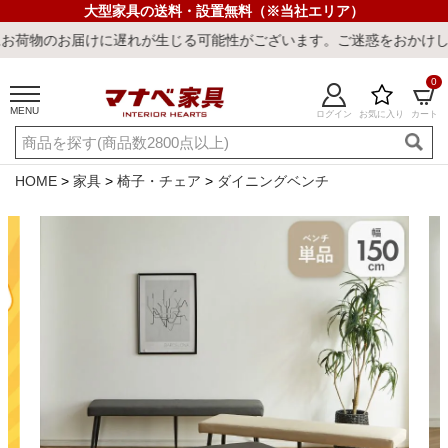
大型家具の送料・設置無料（※当社エリア）
けに遅れが生じる可能性がございます。ご迷惑をおかけしまして誠に申
0
MENU
ログイン
お気に入り
カート
ご利用ガイド
新規会員登録
店舗一覧
閲覧履歴
HOME
家具
椅子・チェア
ダイニングベンチ
よくある質問
キーワード・商品番号で探す
最短発送
冷感ラグ
冷感寝具
ワークデスク
ウィルトンラ