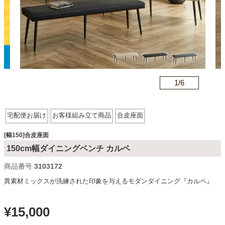
カテゴリから探す
ソファ
n
1/
6
テレビ台・リビング家具
宅配便お届け
お客様組み立て商品
合皮座面
ダイニングテーブル・セット
[幅150]合皮座面
150cm幅ダイニングベンチ カルペ
商品番号
3103172
椅子・チェア
異素材ミックスが洗練された印象を与えるモダンダイニング『カルペ』
食器棚・キッチン収納
¥
15,000