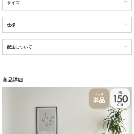
サイズ
家電・照明器具
仕様
インテリア雑貨
代表sku
配送について
3103172
ガーデン
配送について
サイズ
幅150×奥行41.5×高さ43(cm)
タワー
商品詳細
カラー
3色
座面素材
PU(合成皮革)
脚部素材
アイアン