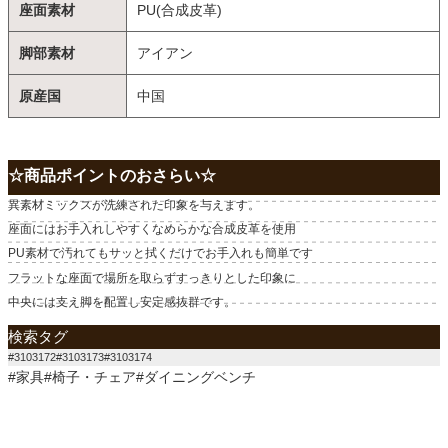
座面素材
PU(合成皮革)
脚部素材
アイアン
原産国
中国
☆商品ポイントのおさらい☆
異素材ミックスが洗練された印象を与えます。
座面にはお手入れしやすくなめらかな合成皮革を使用
PU素材で汚れてもサッと拭くだけでお手入れも簡単です
フラットな座面で場所を取らずすっきりとした印象に
中央には支え脚を配置し安定感抜群です。
検索タグ
#3103172#3103173#3103174
#家具#椅子・チェア#ダイニングベンチ