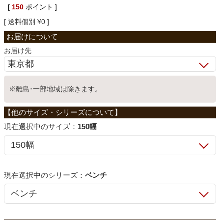
[
150
ポイント ]
ベッド
送料個別
¥
0
収納家具
お届け先
学習机
※離島･一部地域は除きます。
ホームオフィス
サイズ：
150幅
こたつ
シリーズ：
ベンチ
寝具