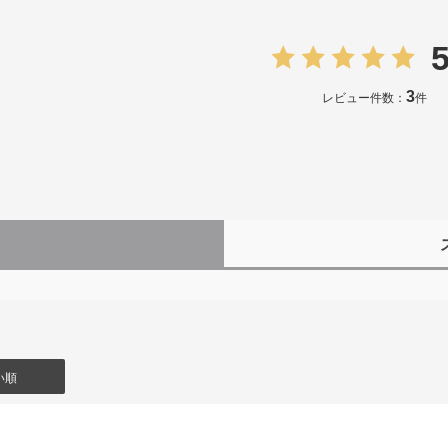
5
3
レビュー件数：
件
）
い順