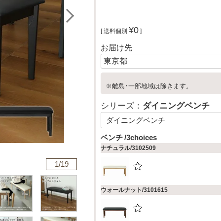
¥
0
送料個別
お届け先
※離島･一部地域は除きます。
シリーズ：
ダイニングベンチ
ベンチ
3choices
ナチュラル/3102509
1/
19
ウォールナット/3101615