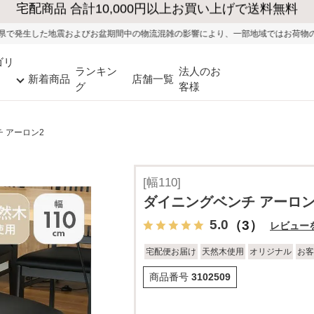
大型家具の送料・設置無料（※当社エリア）
盆期間中の物流混雑の影響により、一部地域ではお荷物のお届けに遅れが生じる可
ゴリ
ランキン
法人のお
新着商品
店舗一覧
グ
客様
 アーロン2
[幅110]
ダイニングベンチ アーロン
5.0
（3）
レビュー
宅配便お届け
天然木使用
オリジナル
お客
商品番号
3102509