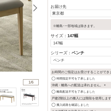
お届け先
※離島･一部地域は除きます。
サイズ：
147幅
シリーズ：
ベンチ
お時間のご指定はお受けすることができ
時間指定不可を了承しました
1/
6
沖縄・離島への配送は承れません。
(
離島配送不可を了承しました
必
戸建2階以上の搬入には階段を使用しま
須
搬入経路を確認しました
)