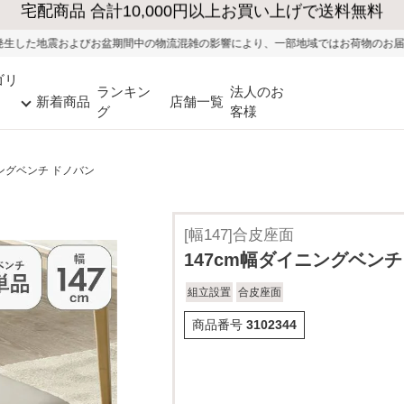
大型家具の送料・設置無料（※当社エリア）
期間中の物流混雑の影響により、一部地域ではお荷物のお届けに遅れが生じる可能
ゴリ
ランキン
法人のお
新着商品
店舗一覧
グ
客様
ニングベンチ ドノバン
[幅147]合皮座面
147cm幅ダイニングベンチ
組立設置
合皮座面
商品番号
3102344