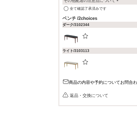
その他配送の注意点について
(
全て確認了承済みです
必
ベンチ
2choices
須
ダーク/3102344
)
ライト/3103113
商品の内容や予約についてお問合
返品・交換について