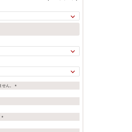
ません。
(
2/
6
必
須
)
す
(
必