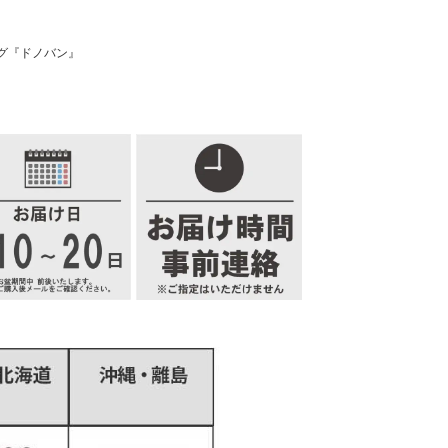
グ『ドノバン』