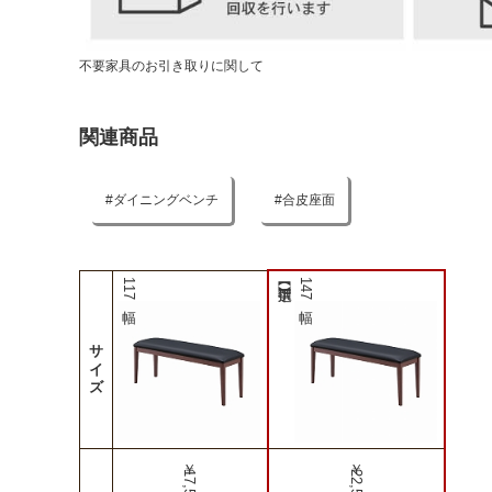
不要家具のお引き取りに関して
関連商品
ダイニングベンチ
合皮座面
117幅
147幅
サイズ
￥17,500
￥22,500