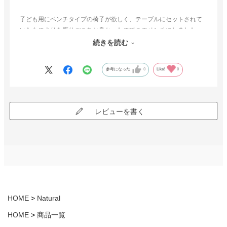
子ども用にベンチタイプの椅子が欲しく、テーブルにセットされて
いたものよりも座りごこちか良かったのでこのベンチにしました。
長い時間座っていてもお尻が、疲れにくくくパソコンを使う時もテ
続きを読む
ーブルとの高さがちょうどよく使っています。
参考になった
0
Like!
0
レビューを書く
HOME
Natural
HOME
商品一覧