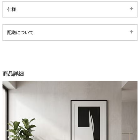
仕様
家電・照明器具
代表sku
配送について
3102256
インテリア雑貨
配送について
サイズ
幅110×奥行39×高さ45(cm)
ガーデン
カラー
商品詳細
2色
タワー
木部
タモ
塗装
ウレタン塗装
張地
PVC