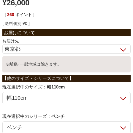
¥
26,000
ベッド
[
260
ポイント ]
送料個別
¥
0
収納家具
お届け先
学習机
※離島･一部地域は除きます。
ホームオフィス
サイズ：
幅110cm
こたつ
寝具
シリーズ：
ベンチ