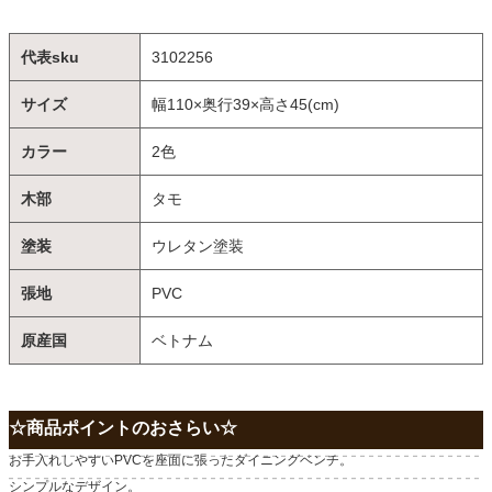
代表sku
3102256
サイズ
幅110×奥行39×高さ45(cm)
カラー
2色
木部
タモ
塗装
ウレタン塗装
張地
PVC
原産国
ベトナム
☆商品ポイントのおさらい☆
お手入れしやすいPVCを座面に張ったダイニングベンチ。
シンプルなデザイン。