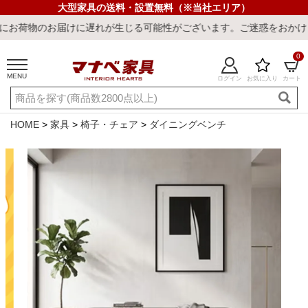
大型家具の送料・設置無料（※当社エリア）
届けに遅れが生じる可能性がございます。ご迷惑をおかけしまして誠に
0
MENU
ログイン
お気に入り
カート
ご利用ガイド
新規会員登録
店舗一覧
閲覧履歴
HOME
家具
椅子・チェア
ダイニングベンチ
よくある質問
キーワード・商品番号で探す
最短発送
冷感ラグ
冷感寝具
ワークデスク
ウィルトンラ