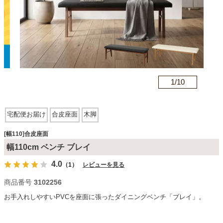
カテゴリから探す
ソファ
n
1/
10
テレビ台・リビング家具
宅配便お届け
合皮座面
木脚
ダイニングテーブル・セット
[幅110]合皮座面
幅110cm ベンチ ブレイ
4.0
（1）
レビューを見る
椅子・チェア
商品番号
3102256
お手入れしやすいPVCを座面に張ったダイニングベンチ「ブレイ」。
食器棚・キッチン収納