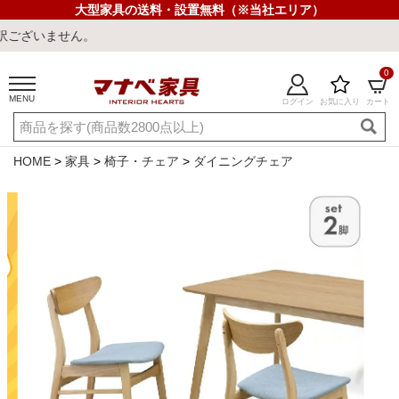
大型家具の送料・設置無料（※当社エリア）
せん。
0
MENU
ログイン
お気に入り
カート
ご利用ガイド
新規会員登録
店舗一覧
閲覧履歴
HOME
家具
椅子・チェア
ダイニングチェア
よくある質問
キーワード・商品番号で探す
最短発送
冷感ラグ
冷感寝具
ワークデスク
ウィルトンラ