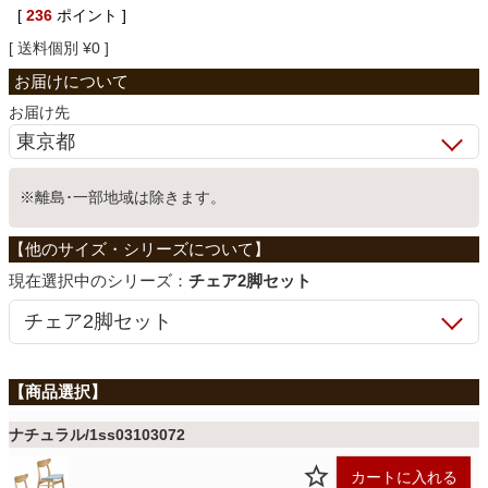
[
236
ポイント ]
ベッド
送料個別
¥
0
収納家具
お届け先
学習机
※離島･一部地域は除きます。
ホームオフィス
シリーズ：
チェア2脚セット
こたつ
寝具
ナチュラル/1ss03103072
カートに入れる