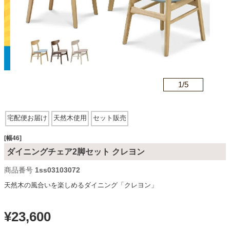
カテゴリから探す
ソファ
1/
5
n
テレビ台・リビング家具
宅配便お届け
天然木使用
セット販売
ダイニングテーブル・セット
[幅46]
ダイニングチェア2脚セット クレヨン
商品番号
1ss03103072
椅子・チェア
天然木の風合いを楽しめるダイニング「クレヨン」
食器棚・キッチン収納
¥
23,600