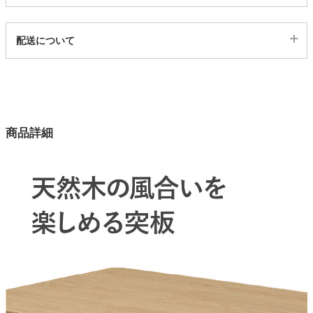
代表sku
家電・照明器具
配送について
1ss03103072
配送について
サイズ
インテリア雑貨
幅46×奥行53×高さ75×座面高43(cm)
カラー
ガーデン
商品詳細
3色
座面
タワー
布張り
梱包サイズ
約47.5x3x87(cm)
原産国
マレーシア