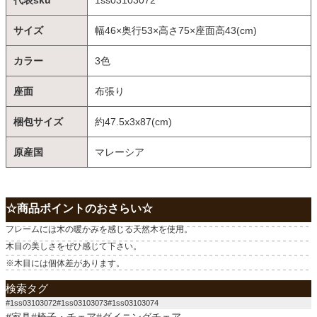
代表sku
1ss03103072
サイズ
幅46×奥行53×高さ75×座面高43(cm)
カラー
3色
座面
布張り
梱包サイズ
約47.5x3x87(cm)
原産国
マレーシア
☆商品ポイントのおさらい☆
フレームには木の暖かみを感じる天然木を使用。
木目の美しさをぜひ感じて下さい。
※木目には個体差があります。
検索タグ
#1ss03103072#1ss03103073#1ss03103074
#家具#椅子・チェア#ダイニングチェア