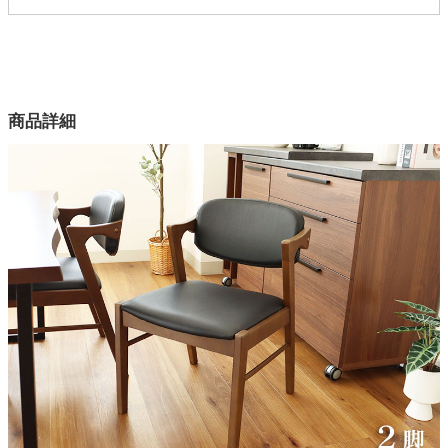
1ss03102634
配送について
サイズ
家電・照明器具
幅49×奥行58×高さ74.5(cm)
カラー
インテリア雑貨
商品詳細
2色
座面構造
ガーデン
ウレタン、ウェービングベルト
脚
タワー
ラバーウッド無垢材
脚塗装
ラッカー塗装
撥水
座面
梱包サイズ