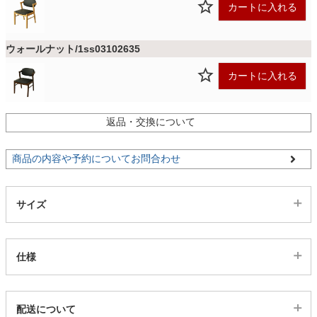
ファブリック
カートに入れる
ウォールナット/1ss03102635
カーテン
カートに入れる
ラグ
返品・交換について
マット
商品の内容や予約についてお問合わせ
収納用品
サイズ
生活用品
仕様
代表sku
キッチン用品
配送について