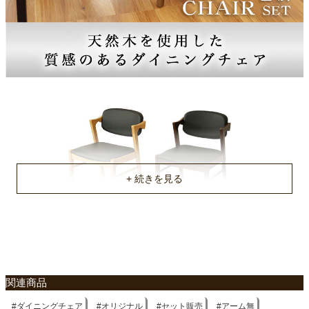
約57ｘ78ｘ91(cm)
梱包重量
約16kg
商品重量
約7/7kg
原産国
ベトナム
関連商品
ダイニングチェア
オリジナル
セット販売
アーム無