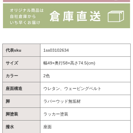
代表sku
1ss03102634
サイズ
幅49×奥行58×高さ74.5(cm)
カラー
2色
座面構造
ウレタン、ウェービングベルト
脚
ラバーウッド無垢材
脚塗装
ラッカー塗装
撥水
座面