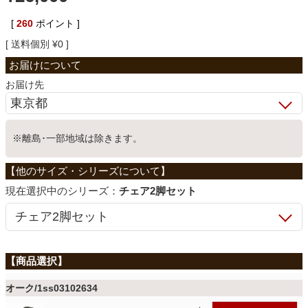
ベッド
[
260
ポイント ]
送料個別
¥
0
収納家具
お届け先
学習机
※離島･一部地域は除きます。
ホームオフィス
シリーズ：
チェア2脚セット
こたつ
寝具
オーク/1ss03102634