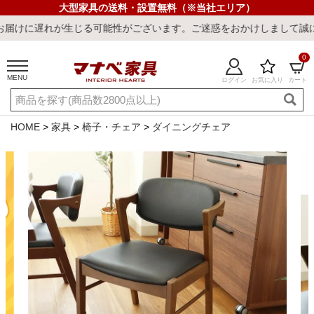
大型家具の送料・設置無料（※当社エリア）
生じる可能性がございます。ご迷惑をおかけしまして誠に申し訳ござい
0
MENU
ログイン
お気に入り
カート
ご利用ガイド
新規会員登録
店舗一覧
閲覧履歴
HOME
家具
椅子・チェア
ダイニングチェア
よくある質問
キーワード・商品番号で探す
最短発送
冷感ラグ
冷感寝具
ワークデスク
ウィルトンラ