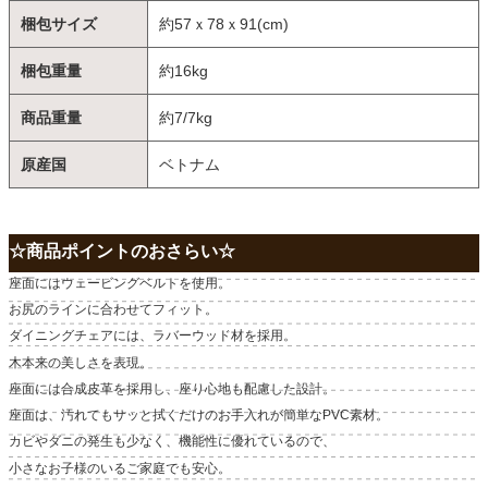
梱包サイズ
約57ｘ78ｘ91(cm)
梱包重量
約16kg
商品重量
約7/7kg
原産国
ベトナム
☆商品ポイントのおさらい☆
座面にはウェービングベルトを使用。
お尻のラインに合わせてフィット。
ダイニングチェアには、ラバーウッド材を採用。
木本来の美しさを表現。
座面には合成皮革を採用し、座り心地も配慮した設計。
座面は、汚れてもサッと拭くだけのお手入れが簡単なPVC素材。
カビやダニの発生も少なく、機能性に優れているので、
小さなお子様のいるご家庭でも安心。