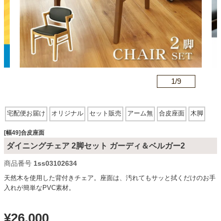
カテゴリから探す
ソファ
n
1/
9
テレビ台・リビング家具
宅配便お届け
オリジナル
セット販売
アーム無
合皮座面
木脚
ダイニングテーブル・セット
[幅49]合皮座面
ダイニングチェア 2脚セット ガーディ＆ベルガー2
商品番号
1ss03102634
椅子・チェア
天然木を使用した背付きチェア。座面は、汚れてもサッと拭くだけのお手
入れが簡単なPVC素材。
食器棚・キッチン収納
¥
26,000