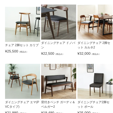
ダイニングチェア ドノバ
ダイニングチェア 2脚セ
チェア 2脚セット カリブ
ン
ット カルネ2
¥
25,500
（税込み）
¥
22,500
¥
32,000
（税込み）
（税込み）
ダイニングチェア エマ(P
背付きベンチ ガーディ＆
ダイニングチェア2脚セ
VCタイプ)
ベルガー2
ット ポール
¥
21,990
¥
19,490
¥
25,000