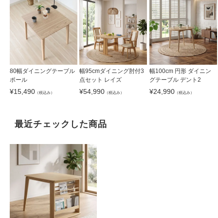
80幅ダイニングテーブル
幅95cmダイニング肘付3
幅100cm 円形 ダイニン
ポール
点セット レイズ
グテーブル デント2
¥
15,490
¥
54,990
¥
24,990
（税込み）
（税込み）
（税込み）
最近チェックした商品