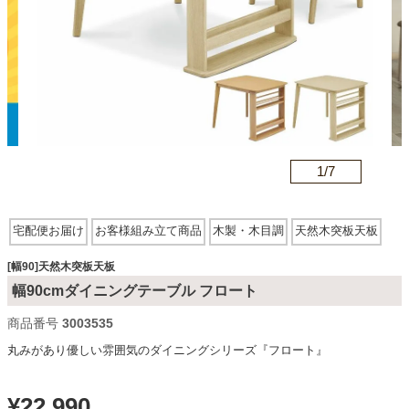
カテゴリから探す
ソファ
n
1/
7
テレビ台・リビング家具
宅配便お届け
お客様組み立て商品
木製・木目調
天然木突板天板
ダイニングテーブル・セット
[幅90]天然木突板天板
幅90cmダイニングテーブル フロート
椅子・チェア
商品番号
3003535
丸みがあり優しい雰囲気のダイニングシリーズ『フロート』
食器棚・キッチン収納
¥
22,990