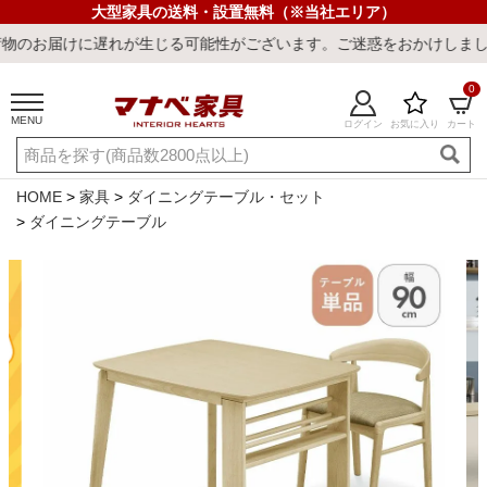
大型家具の送料・設置無料（※当社エリア）
に遅れが生じる可能性がございます。ご迷惑をおかけしまして誠に申し
0
MENU
ログイン
お気に入り
カート
ご利用ガイド
新規会員登録
店舗一覧
閲覧履歴
HOME
家具
ダイニングテーブル・セット
ダイニングテーブル
よくある質問
キーワード・商品番号で探す
最短発送
冷感ラグ
冷感寝具
ワークデスク
ウィルトンラ