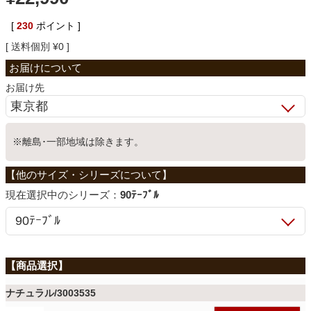
ベッド
[
230
ポイント ]
送料個別
¥
0
収納家具
お届け先
学習机
※離島･一部地域は除きます。
ホームオフィス
シリーズ：
90ﾃｰﾌﾞﾙ
こたつ
寝具
ナチュラル/3003535