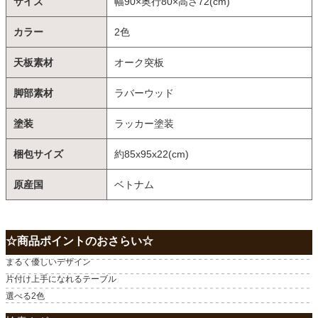
サイズ
幅90×奥行80×高さ72(cm)
カラー
2色
天板素材
オーク突板
脚部素材
ラバーウッド
塗装
ラッカー塗装
梱包サイズ
約85x95x22(cm)
原産国
ベトナム
☆商品ポイントのおさらい☆
まるく優しいデザイン
片付け上手になれるテーブル
選べる2色