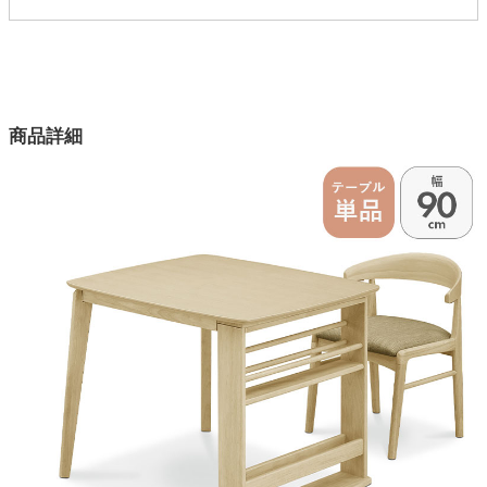
3003535
配送について
サイズ
家電・照明器具
幅90×奥行80×高さ72(cm)
カラー
インテリア雑貨
商品詳細
2色
天板素材
ガーデン
オーク突板
脚部素材
タワー
ラバーウッド
塗装
ラッカー塗装
梱包サイズ
約85x95x22(cm)
原産国