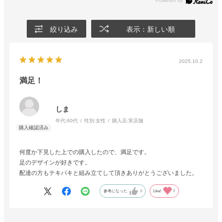
絞り込み
表示：新しい順
2025.10.2
満足！
しま
年代:
60代
性別:
女性
購入店:
実店舗
何度か下見した上での購入したので、満足です。
足のデザインが好きです。
配達の方もテキパキと組み立てして頂きありがとうございました。
参考になった
0
Like!
0