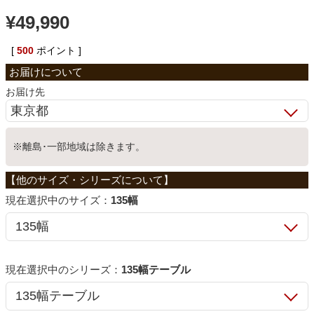
¥
49,990
ベッド
[
500
ポイント ]
収納家具
お届け先
学習机
※離島･一部地域は除きます。
ホームオフィス
サイズ：
135幅
こたつ
寝具
シリーズ：
135幅テーブル