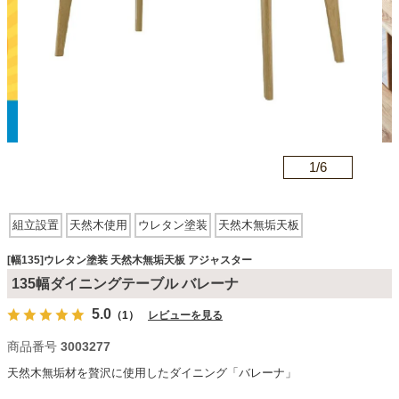
カテゴリから探す
ソファ
n
1/
6
テレビ台・リビング家具
組立設置
天然木使用
ウレタン塗装
天然木無垢天板
ダイニングテーブル・セット
アジャスター有
[幅135]ウレタン塗装 天然木無垢天板 アジャスター
135幅ダイニングテーブル バレーナ
椅子・チェア
5.0
（1）
レビューを見る
商品番号
3003277
食器棚・キッチン収納
天然木無垢材を贅沢に使用したダイニング「バレーナ」