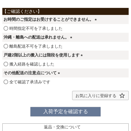
ファブリック
お時間のご指定はお受けすることができません。
カーテン
(
時間指定不可を了承しました
必
沖縄・離島への配送は承れません。
須
ラグ
(
離島配送不可を了承しました
)
必
戸建2階以上の搬入には階段を使用します
須
マット
(
搬入経路を確認しました
)
必
その他配送の注意点について
須
(
全て確認了承済みです
収納用品
)
必
須
お気に入りに登録する
)
生活用品
入荷予定を確認する
キッチン用品
返品・交換について