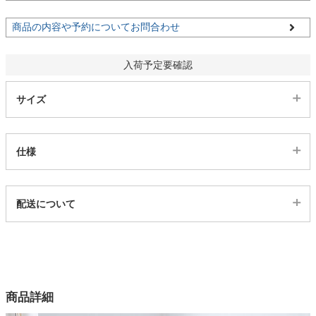
商品の内容や予約についてお問合わせ
家電・照明器具
入荷予定要確認
インテリア雑貨
サイズ
ガーデン
仕様
タワー
代表sku
配送について
3003277
配送について
サイズ
幅135×奥行80×高さ71(cm)
カラー
商品詳細
1色