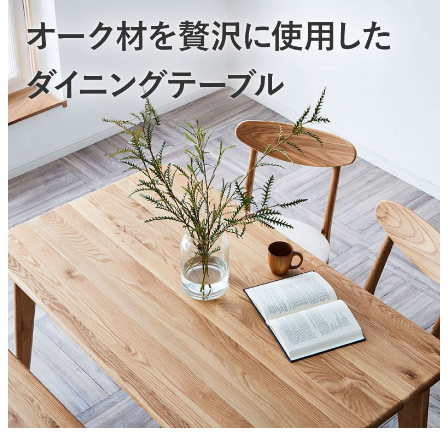
素材
オーク無垢材
塗装
ウレタン塗装
天板厚
20mm
アジャスター
あり
商品重量
約28.4kg
原産国
ベトナム