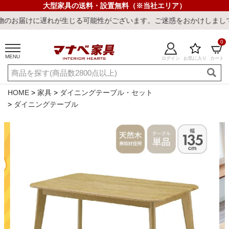
大型家具の送料・設置無料（※当社エリア）
が生じる可能性がございます。ご迷惑をおかけしまして誠に申し訳ござ
0
MENU
ログイン
お気に入り
カート
ご利用ガイド
新規会員登録
店舗一覧
閲覧履歴
HOME
家具
ダイニングテーブル・セット
ダイニングテーブル
よくある質問
キーワード・商品番号で探す
最短発送
冷感ラグ
冷感寝具
ワークデスク
ウィルトンラ