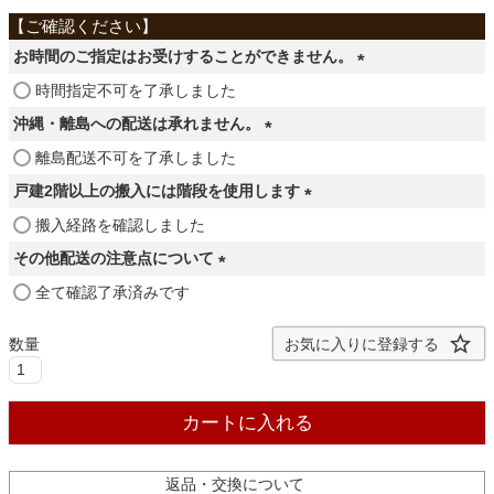
ファブリック
お時間のご指定はお受けすることができません。
カーテン
(
時間指定不可を了承しました
必
沖縄・離島への配送は承れません。
須
(
離島配送不可を了承しました
ラグ
)
必
戸建2階以上の搬入には階段を使用します
須
(
搬入経路を確認しました
)
マット
必
その他配送の注意点について
須
(
全て確認了承済みです
)
収納用品
必
須
お気に入りに登録する
)
生活用品
カートに入れる
キッチン用品
返品・交換について