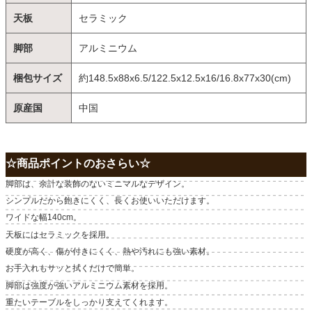
天板
セラミック
脚部
アルミニウム
梱包サイズ
約148.5x88x6.5/122.5x12.5x16/16.8x77x30(cm)
原産国
中国
☆商品ポイントのおさらい☆
脚部は、余計な装飾のないミニマルなデザイン。
シンプルだから飽きにくく、長くお使いいただけます。
ワイドな幅140cm。
天板にはセラミックを採用。
硬度が高く、傷が付きにくく、熱や汚れにも強い素材。
お手入れもサッと拭くだけで簡単。
脚部は強度が強いアルミニウム素材を採用。
重たいテーブルをしっかり支えてくれます。