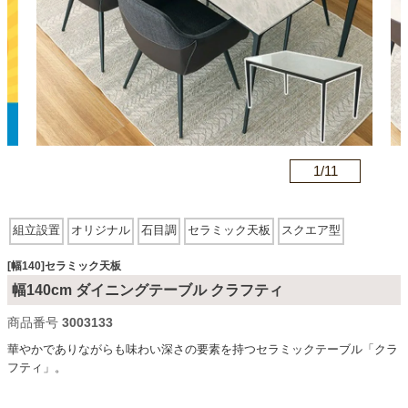
カテゴリから探す
ソファ
n
1/
11
テレビ台・リビング家具
組立設置
オリジナル
石目調
セラミック天板
スクエア型
ダイニングテーブル・セット
[幅140]セラミック天板
幅140cm ダイニングテーブル クラフティ
椅子・チェア
商品番号
3003133
華やかでありながらも味わい深さの要素を持つセラミックテーブル「クラ
フティ」。
食器棚・キッチン収納