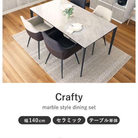
セラミック
脚部
アルミニウム
梱包サイズ
約148.5x88x6.5/122.5x12.5x16/16.8x77x30(cm)
原産国
中国
組立説明書(PDF)