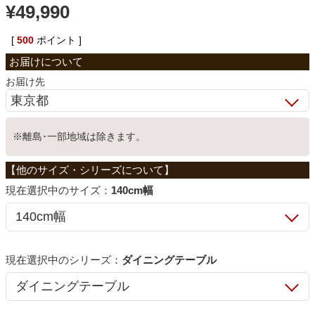
¥
49,990
ベッド
[
500
ポイント ]
収納家具
お届け先
学習机
※離島･一部地域は除きます。
ホームオフィス
サイズ：
140cm幅
こたつ
シリーズ：
ダイニングテーブル
寝具