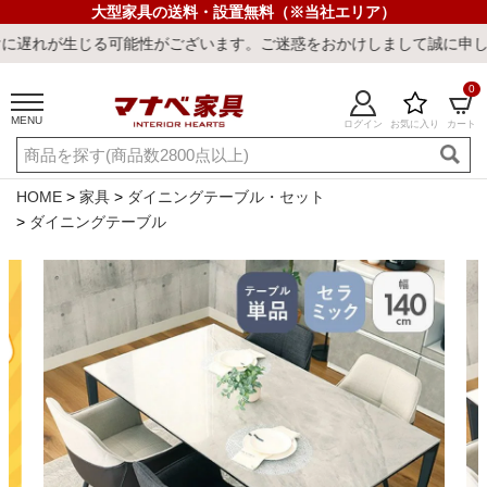
大型家具の送料・設置無料（※当社エリア）
能性がございます。ご迷惑をおかけしまして誠に申し訳ございません。
0
MENU
ログイン
お気に入り
カート
ご利用ガイド
新規会員登録
店舗一覧
閲覧履歴
HOME
家具
ダイニングテーブル・セット
ダイニングテーブル
よくある質問
キーワード・商品番号で探す
最短発送
冷感ラグ
冷感寝具
ワークデスク
ウィルトンラ