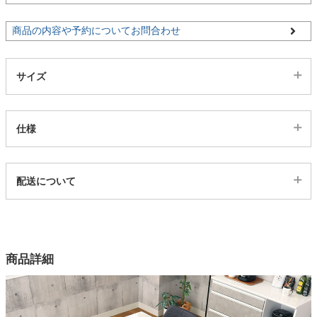
商品の内容や予約についてお問合わせ
家電・照明器具
サイズ
インテリア雑貨
仕様
ガーデン
代表sku
タワー
配送について
3003133
配送について
サイズ
幅140×奥行80×高さ73.3(cm)
商品詳細
カラー
1色
天板