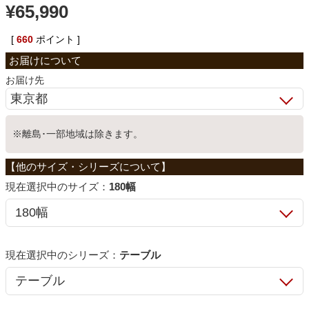
¥
65,990
ベッド
[
660
ポイント ]
収納家具
お届け先
学習机
※離島･一部地域は除きます。
ホームオフィス
サイズ：
180幅
こたつ
シリーズ：
テーブル
寝具