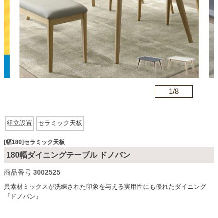
カテゴリから探す
ソファ
1/
8
n
テレビ台・リビング家具
組立設置
セラミック天板
ダイニングテーブル・セット
[幅180]セラミック天板
180幅ダイニングテーブル ドノバン
椅子・チェア
商品番号
3002525
異素材ミックスが洗練された印象を与える実用性にも優れたダイニング
『ドノバン』
食器棚・キッチン収納