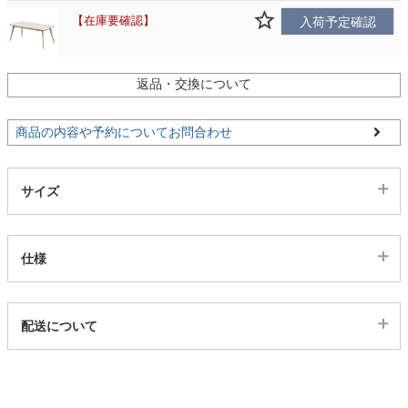
在庫要確認
入荷予定確認
家電・照明器具
返品・交換について
インテリア雑貨
商品の内容や予約についてお問合わせ
ガーデン
サイズ
タワー
仕様
代表sku
配送について
3002525
配送について
サイズ
幅180×奥行90×高さ73(cm)