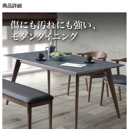
商品詳細
カラー
2色
天板素材
セラミック
脚部素材
カバ材
原産国
中国