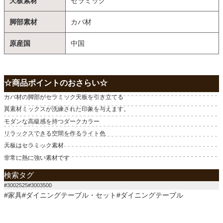
天板素材
セラミック
脚部素材
カバ材
原産国
中国
☆商品ポイントのおさらい☆
カバ材の脚部がセラミック天板を引き立てる
異素材ミックスが洗練された印象を与えます。
モダンな高級感を持つダークカラー
リラックスできる空間を作るライト色
天板はセラミック素材
非常に熱に強い素材です
検索タグ
#3002525#3003500
#家具#ダイニングテーブル・セット#ダイニングテーブル