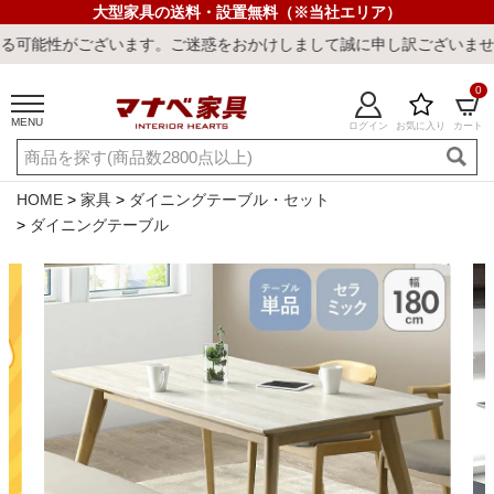
大型家具の送料・設置無料（※当社エリア）
ます。ご迷惑をおかけしまして誠に申し訳ございません。
0
MENU
ログイン
お気に入り
カート
ご利用ガイド
新規会員登録
店舗一覧
閲覧履歴
HOME
家具
ダイニングテーブル・セット
ダイニングテーブル
よくある質問
キーワード・商品番号で探す
最短発送
冷感ラグ
冷感寝具
ワークデスク
ウィルトンラ