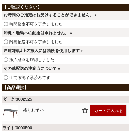
ファブリック
お時間のご指定はお受けすることができません。
カーテン
(
時間指定不可を了承しました
必
沖縄・離島への配送は承れません。
須
(
離島配送不可を了承しました
ラグ
)
必
戸建2階以上の搬入には階段を使用します
須
(
搬入経路を確認しました
)
マット
必
その他配送の注意点について
須
(
全て確認了承済みです
)
収納用品
必
須
)
ダーク/3002525
生活用品
残りわずか
カートに入れる
キッチン用品
ライト/3003500