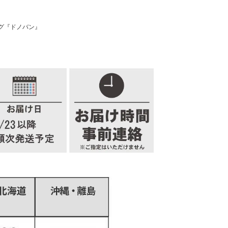
グ『ドノバン』