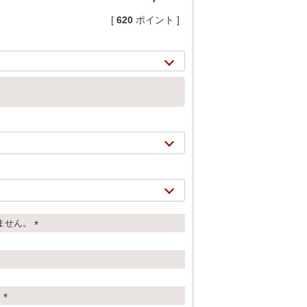
[
620
ポイント ]
ません。
2/
8
(
必
須
)
す