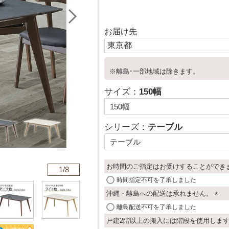
お届け先
※離島･一部地域は除きます。
サイズ：
150幅
シリーズ：
テーブル
お時間のご指定はお受けすることができ
1/
8
時間指定不可を了承しました
沖縄・離島への配送は承れません。
(
離島配送不可を了承しました
必
戸建2階以上の搬入には階段を使用しま
須