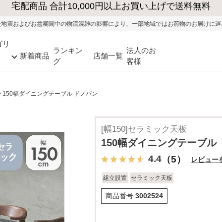
大型家具の送料・設置無料（※当社エリア）
流混雑の影響により、一部地域ではお荷物のお届けに遅れが生じる可能性がござい
ゴリ
ランキン
法人のお
新着商品
店舗一覧
グ
客様
150幅ダイニングテーブル ドノバン
[幅150]セラミック天板
150幅ダイニングテーブル
4.4
（5）
レビュー
組立設置
セラミック天板
商品番号
3002524