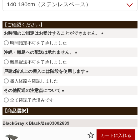
ファブリック
カーテン
お時間のご指定はお受けすることができません。
(
時間指定不可を了承しました
ラグ
必
沖縄・離島への配送は承れません。
須
(
離島配送不可を了承しました
)
マット
必
戸建2階以上の搬入には階段を使用します
須
(
搬入経路を確認しました
)
必
収納用品
その他配送の注意点について
須
(
全て確認了承済みです
)
必
生活用品
須
)
BlackGrayｘBlack/2ss03002639
キッチン用品
カートに入れる