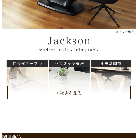
約146.5ｘ17ｘ93.8/81.5ｘ62ｘ25.5/90ｘ47.5ｘ72.8(cm)
原産国
中国
不要家具のお引き取りに関して
関連商品