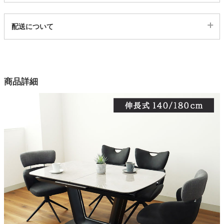
カートに入れる
代表sku
配送について
2ss03002639
配送について
サイズ
幅140×奥行85×高さ72.8(cm)
商品詳細
カラー
6色
天板
セラミック、MDF
脚部
MDF
ベース
ステンレス
梱包サイズ