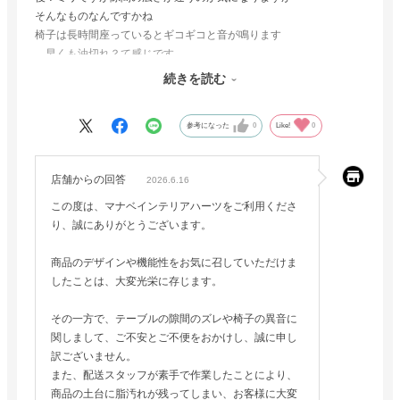
そんなものなんですかね
椅子は長時間座っているとギコギコと音が鳴ります
、早くも油切れ？て感じです
配達の方、人は良かったですが、素手での作業のため、新品のテー
続きを読む
ブルの土台となる所に作業員さんの手指の脂がベタベタ付着したま
ま作業終了でした
参考になった
0
Like!
0
色んな掃除用品で拭きましたが、完全には落ちずに気持ち悪く残念
でした
店舗からの回答
2026.6.16
テーブル、椅子
この度は、マナベインテリアハーツをご利用くださ
見た目、機能は探していた物に近いので良かったです
り、誠にありがとうございます。
商品のデザインや機能性をお気に召していただけま
したことは、大変光栄に存じます。
その一方で、テーブルの隙間のズレや椅子の異音に
関しまして、ご不安とご不便をおかけし、誠に申し
訳ございません。
また、配送スタッフが素手で作業したことにより、
商品の土台に脂汚れが残ってしまい、お客様に大変