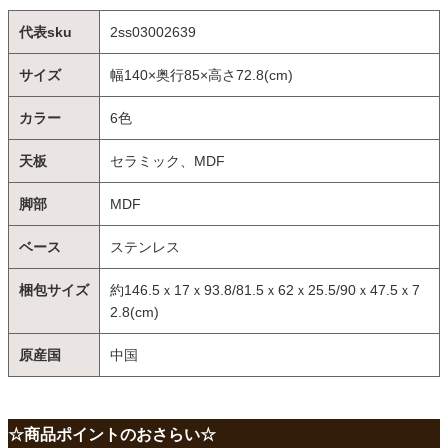
代表sku
2ss03002639
サイズ
幅140×奥行85×高さ72.8(cm)
カラー
6色
天板
セラミック、MDF
脚部
MDF
ベース
ステンレス
梱包サイズ
約146.5ｘ17ｘ93.8/81.5ｘ62ｘ25.5/90ｘ47.5ｘ7
2.8(cm)
原産国
中国
☆商品ポイントのおさらい☆