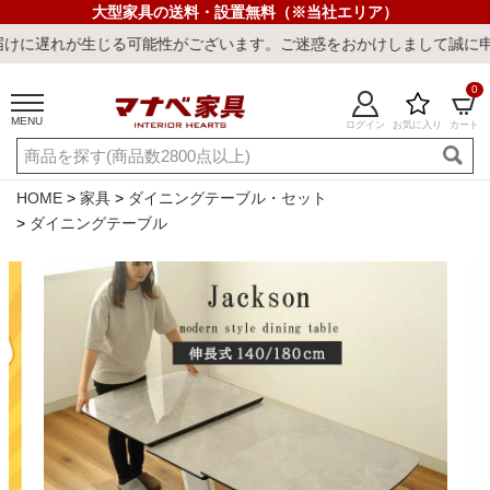
大型家具の送料・設置無料（※当社エリア）
能性がございます。ご迷惑をおかけしまして誠に申し訳ございません。
0
MENU
ログイン
お気に入り
カート
ご利用ガイド
新規会員登録
店舗一覧
閲覧履歴
HOME
家具
ダイニングテーブル・セット
ダイニングテーブル
よくある質問
キーワード・商品番号で探す
最短発送
冷感ラグ
冷感寝具
ワークデスク
ウィルトンラ