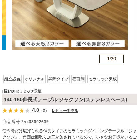
カテゴリから探す
ソファ
n
1/
20
テレビ台・リビング家具
組立設置
オリジナル
昇降タイプ
石目調
セラミック天板
ダイニングテーブル・セット
スクエア型
[幅140]セラミック天板
140-180伸長式テーブル ジャクソン(ステンレスベース)
椅子・チェア
4.0
（2）
レビューを見る
商品番号
2ss03002639
食器棚・キッチン収納
使う時だけ広げられる伸長タイプのセラミックダイニングテーブル「ジャ
クソン」。角面は面取り加工が施されているので、小さなお子様がいるご