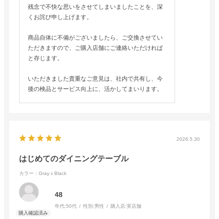
残念で不快な思いをさせてしまいましたことを、深
くお詫び申し上げます。
商品自体に不備がございましたら、ご交換させてい
ただきますので、ご購入店舗にご連絡いただければ
と存じます。
いただきました貴重なご意見は、社内で共有し、今
後の検品とサービス向上に、活かしてまいります。
2026.5.30
はじめてのダイニングテーブル
カラー：GrayｘBlack
48
年代:
50代
性別:
男性
購入店:
実店舗