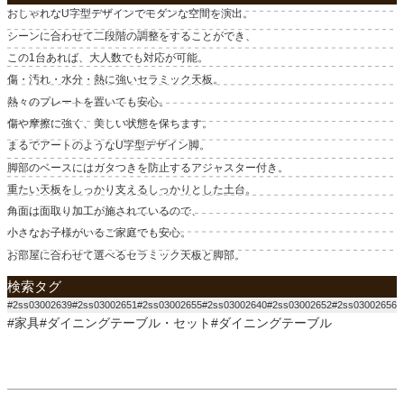
おしゃれなU字型デザインでモダンな空間を演出。
シーンに合わせて二段階の調整をすることができ、
この1台あれば、大人数でも対応が可能。
傷・汚れ・水分・熱に強いセラミック天板。
熱々のプレートを置いても安心。
傷や摩擦に強く、美しい状態を保ちます。
まるでアートのようなU字型デザイン脚。
脚部のベースにはガタつきを防止するアジャスター付き。
重たい天板をしっかり支えるしっかりとした土台。
角面は面取り加工が施されているので、
小さなお子様がいるご家庭でも安心。
お部屋に合わせて選べるセラミック天板と脚部。
検索タグ
#2ss03002639#2ss03002651#2ss03002655#2ss03002640#2ss03002652#2ss03002656
#家具#ダイニングテーブル・セット#ダイニングテーブル