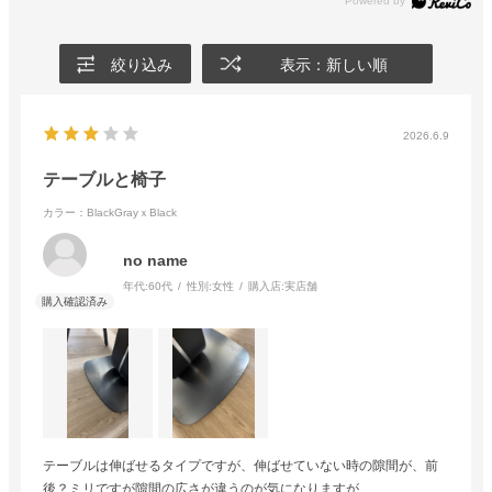
絞り込み
表示：新しい順
2026.6.9
テーブルと椅子
カラー：BlackGrayｘBlack
no name
年代:
60代
性別:
女性
購入店:
実店舗
テーブルは伸ばせるタイプですが、伸ばせていない時の隙間が、前
後？ミリですが隙間の広さが違うのが気になりますが