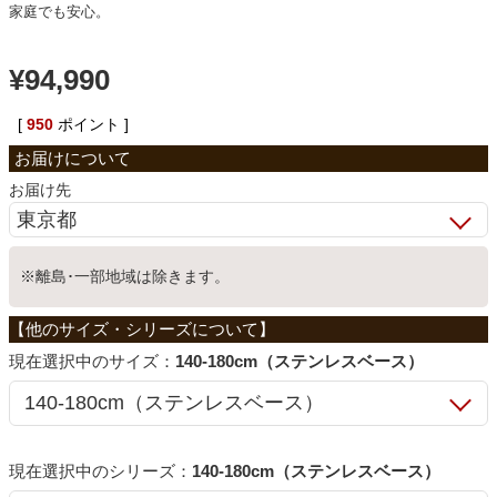
家庭でも安心。
ベッド
¥
94,990
収納家具
[
950
ポイント ]
お届け先
学習机
ホームオフィス
※離島･一部地域は除きます。
こたつ
サイズ：
140-180cm（ステンレスベース）
寝具
シリーズ：
140-180cm（ステンレスベース）