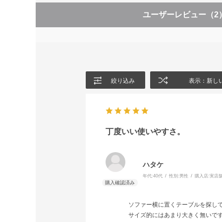
ユーザーレビュー
（2
絞り込み
表示：新し
丁度いい使いやすさ。
ハタケ
年代:
40代
性別:
男性
購入店:
実店
ソファー横に置くテーブルを探し
サイズ的にはあまり大きく無いで