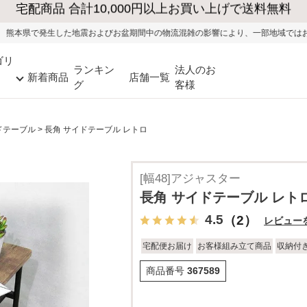
およびお盆期間中の物流混雑の影響により、一部地域ではお荷物のお届けに遅れが生
ゴリ
ランキン
法人のお
新着商品
店舗一覧
グ
客様
ドテーブル
長角 サイドテーブル レトロ
[幅48]アジャスター
長角 サイドテーブル レト
4.5
（2）
レビュー
宅配便お届け
お客様組み立て商品
収納付
商品番号
367589