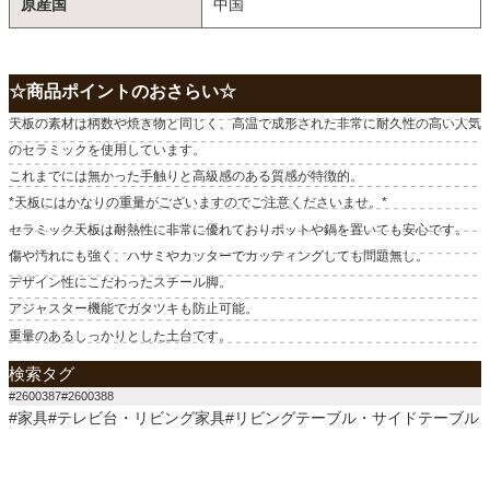
原産国
中国
☆商品ポイントのおさらい☆
天板の素材は柄数や焼き物と同じく、高温で成形された非常に耐久性の高い人気
のセラミックを使用しています。
これまでには無かった手触りと高級感のある質感が特徴的。
*天板にはかなりの重量がございますのでご注意くださいませ。*
セラミック天板は耐熱性に非常に優れておりポットや鍋を置いても安心です。
傷や汚れにも強く、ハサミやカッターでカッティングしても問題無し。
デザイン性にこだわったスチール脚。
アジャスター機能でガタツキも防止可能。
重量のあるしっかりとした土台です。
検索タグ
#2600387#2600388
#家具#テレビ台・リビング家具#リビングテーブル・サイドテーブル