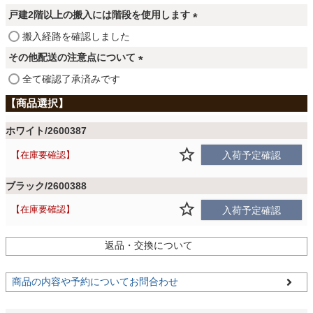
ファブリック
必
戸建2階以上の搬入には階段を使用します
須
(
搬入経路を確認しました
)
必
カーテン
その他配送の注意点について
須
(
全て確認了承済みです
)
必
ラグ
須
)
ホワイト/2600387
マット
在庫要確認
入荷予定確認
ブラック/2600388
収納用品
在庫要確認
入荷予定確認
返品・交換について
生活用品
商品の内容や予約についてお問合わせ
キッチン用品