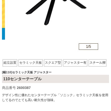
カテゴリから探す
ソファ
n
1/
5
テレビ台・リビング家具
組立設置
セラミック天板
スクエア型
アジャスター有
スチール脚
ダイニングテーブル・セット
[幅110]セラミック天板 アジャスター
110センターテーブル
椅子・チェア
商品番号
2600387
デザイン性に優れたセンターテーブル「ソニック」セラミック天板を使用
してるのでとても高い耐久性が強味。
食器棚・キッチン収納