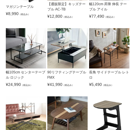
【通販限定】キッズテー
幅120cm 昇降 伸長 テー
マガジンテーブル
ブル AC-TB
ブル アイル
¥
8,990
（税込み）
¥
12,800
¥
77,490
（税込み）
（税込み）
幅105cm センターテーブ
90リフティングテーブル
長角 サイドテーブル レト
ル ロジック
FMX
ロ
¥
24,990
¥
41,990
¥
5,490
（税込み）
（税込み）
（税込み）