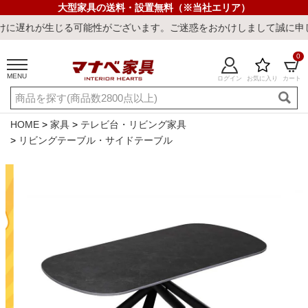
大型家具の送料・設置無料（※当社エリア）
じる可能性がございます。ご迷惑をおかけしまして誠に申し訳ございま
0
MENU
ログイン
お気に入り
カート
ご利用ガイド
新規会員登録
店舗一覧
閲覧履歴
HOME
家具
テレビ台・リビング家具
リビングテーブル・サイドテーブル
よくある質問
キーワード・商品番号で探す
最短発送
冷感ラグ
冷感寝具
ワークデスク
ウィルトンラ