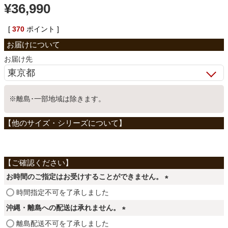
¥
36,990
ベッド
[
370
ポイント ]
収納家具
お届け先
学習机
※離島･一部地域は除きます。
ホームオフィス
こたつ
お時間のご指定はお受けすることができません。
(
時間指定不可を了承しました
寝具
必
沖縄・離島への配送は承れません。
須
(
離島配送不可を了承しました
)