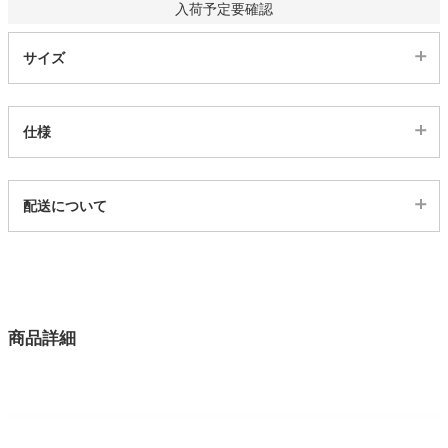
入荷予定要確認
家電・照明器具
サイズ
インテリア雑貨
仕様
ガーデン
代表sku
配送について
2600387
配送について
タワー
サイズ
幅110×奥行55×高さ45(cm)
カラー
商品詳細
2色
テーブル天板素材
セラミック天板