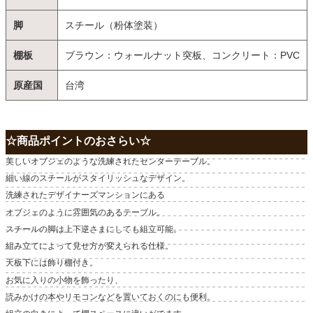
脚
スチール（粉体塗装）
棚板
ブラウン：ウォールナット突板、コンクリート：PVC
原産国
台湾
☆商品ポイントのおさらい☆
美しいオブジェのような洗練されたセンターテーブル。
細い線のスチールがスタイリッシュなデザイン。
洗練されたデザイナーズマンションにある
オブジェのように雰囲気のあるテーブル。
スチールの脚は上下逆さまにしても組立可能。
組み立てによって見せ方が変えられる仕様。
天板下には飾り棚付き。
お気に入りの小物を飾ったり、
読みかけの本やリモコンなどを置いておくのにも便利。