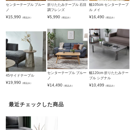
センターテーブル ブルー
折りたたみテーブル 石目
幅105cm センターテーブ
ノ
調フレンズ
ル メイ
¥
15,990
¥
5,990
¥
16,490
（税込み）
（税込み）
（税込み）
センターテーブル ブルー
幅120cm 折りたたみテー
45サイドテーブル
ノ
ブル シグナル
¥
19,990
（税込み）
¥
14,490
¥
10,499
（税込み）
（税込み）
最近チェックした商品