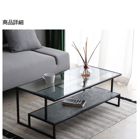
幅105×奥行50×高さ38(cm)
家電・照明器具
カラー
商品詳細
2色
インテリア雑貨
天板
強化5mm透明ガラス
ガーデン
脚
スチール（粉体塗装）
棚板
タワー
ブラウン：ウォールナット突板、コンクリート：PVC
原産国
台湾