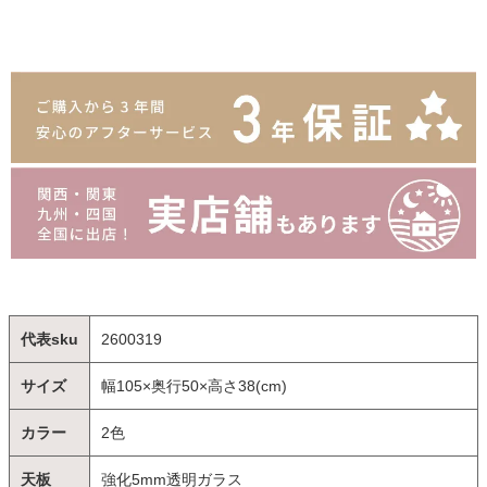
代表sku
2600319
サイズ
幅105×奥行50×高さ38(cm)
カラー
2色
天板
強化5mm透明ガラス