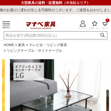
大型家具の送料・設置無料（※当社エリア）
に遅れが生じる可能性がございます。ご迷惑をおかけしまして誠に申し
0
MENU
ログイン
お気に入り
カート
ご利用ガイド
新規会員登録
店舗一覧
閲覧履歴
HOME
家具
テレビ台・リビング家具
リビングテーブル・サイドテーブル
よくある質問
キーワード・商品番号で探す
最短発送
冷感ラグ
冷感寝具
ワークデスク
ウィルトンラ