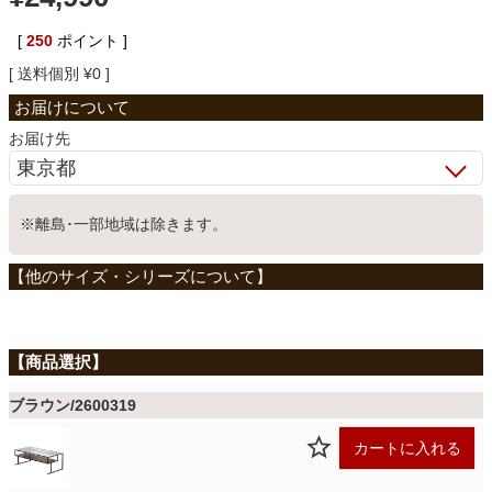
ベッド
[
250
ポイント ]
送料個別
¥
0
収納家具
お届け先
学習机
※離島･一部地域は除きます。
ホームオフィス
こたつ
ブラウン/2600319
寝具
カートに入れる