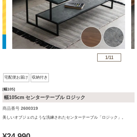
カテゴリから探す
ソファ
n
1/
11
テレビ台・リビング家具
宅配便お届け
収納付き
ダイニングテーブル・セット
[幅105]
幅105cm センターテーブル ロジック
椅子・チェア
商品番号
2600319
美しいオブジェのような洗練されたセンターテーブル「ロジック」。
食器棚・キッチン収納
¥
24,990